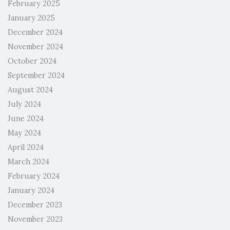
February 2025
January 2025
December 2024
November 2024
October 2024
September 2024
August 2024
July 2024
June 2024
May 2024
April 2024
March 2024
February 2024
January 2024
December 2023
November 2023