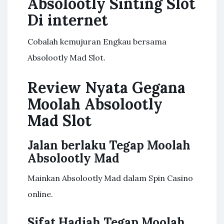
Absolootly Sinting Slot
Di internet
Cobalah kemujuran Engkau bersama
Absolootly Mad Slot.
Review Nyata Gegana
Moolah Absolootly
Mad Slot
Jalan berlaku Tegap Moolah
Absolootly Mad
Mainkan Absolootly Mad dalam Spin Casino
online.
Sifat Hadiah Tegap Moolah