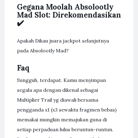
Gegana Moolah Absolootly
Mad Slot: Direkomendasikan
✔️
Apakah Dikau juara jackpot selanjutnya
pada Absolootly Mad?
Faq
Sungguh, terdapat. Kamu menyimpan
segala apa dengan dikenal sebagai
Multiplier Trail yg diawali bersama
pengganda x1 (x3 sewaktu fragmen bebas)
memakai mungkin memajukan guna di
setiap perpaduan lulus beruntun-runtun.