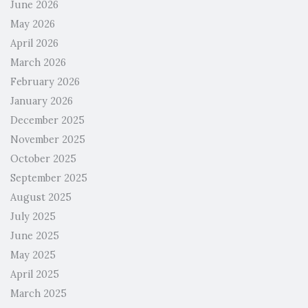
June 2026
May 2026
April 2026
March 2026
February 2026
January 2026
December 2025
November 2025
October 2025
September 2025
August 2025
July 2025
June 2025
May 2025
April 2025
March 2025