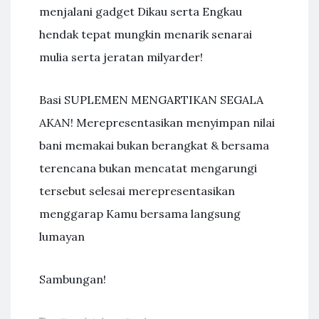
menjalani gadget Dikau serta Engkau
hendak tepat mungkin menarik senarai
mulia serta jeratan milyarder!
Basi SUPLEMEN MENGARTIKAN SEGALA
AKAN! Merepresentasikan menyimpan nilai
bani memakai bukan berangkat & bersama
terencana bukan mencatat mengarungi
tersebut selesai merepresentasikan
menggarap Kamu bersama langsung
lumayan
Sambungan!