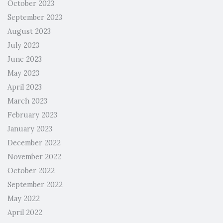
October 2023
September 2023
August 2023
July 2023
June 2023
May 2023
April 2023
March 2023
February 2023
January 2023
December 2022
November 2022
October 2022
September 2022
May 2022
April 2022