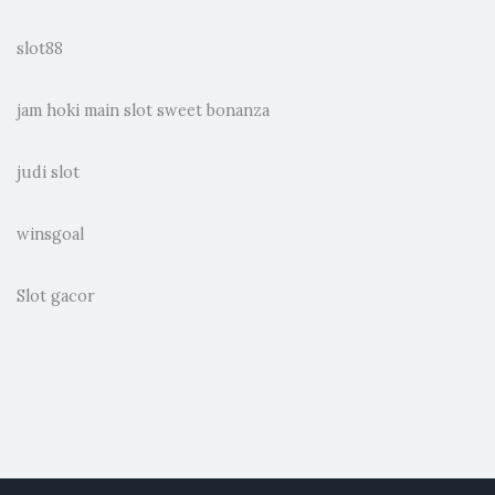
slot88
jam hoki main slot sweet bonanza
judi slot
winsgoal
Slot gacor