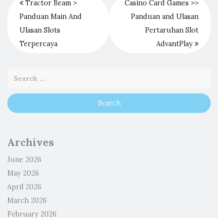
Tractor Beam >
Casino Card Games >>
Panduan Main And
Panduan and Ulasan
Ulasan Slots
Pertaruhan Slot
Terpercaya
AdvantPlay
Archives
June 2026
May 2026
April 2026
March 2026
February 2026