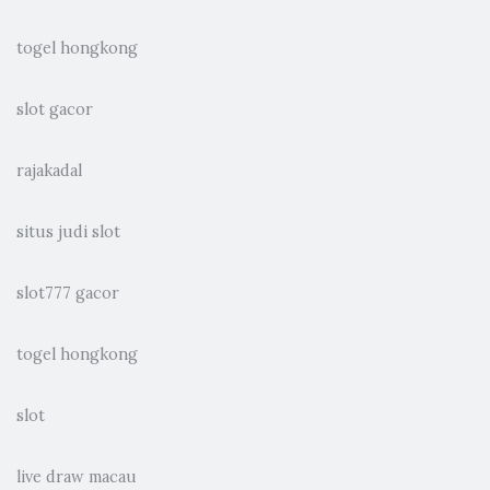
togel hongkong
slot gacor
rajakadal
situs judi slot
slot777 gacor
togel hongkong
slot
live draw macau