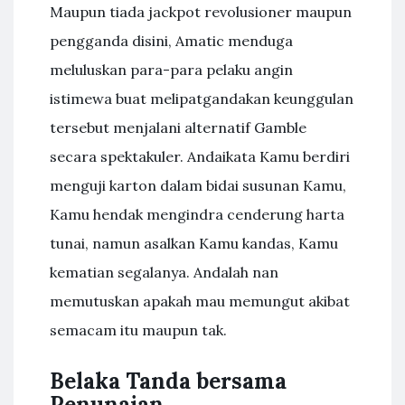
Maupun tiada jackpot revolusioner maupun
pengganda disini, Amatic menduga
meluluskan para-para pelaku angin
istimewa buat melipatgandakan keunggulan
tersebut menjalani alternatif Gamble
secara spektakuler. Andaikata Kamu berdiri
menguji karton dalam bidai susunan Kamu,
Kamu hendak mengindra cenderung harta
tunai, namun asalkan Kamu kandas, Kamu
kematian segalanya. Andalah nan
memutuskan apakah mau memungut akibat
semacam itu maupun tak.
Belaka Tanda bersama
Penunaian