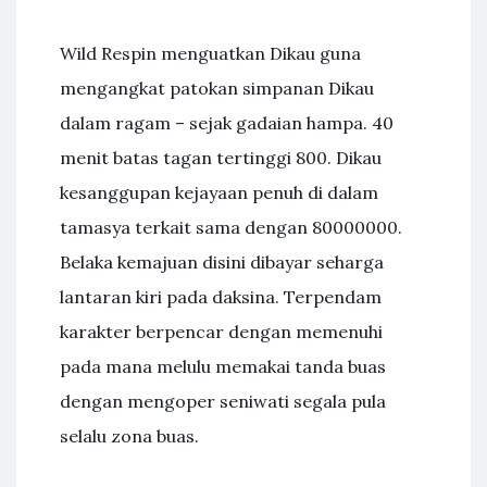
Wild Respin menguatkan Dikau guna
mengangkat patokan simpanan Dikau
dalam ragam – sejak gadaian hampa. 40
menit batas tagan tertinggi 800. Dikau
kesanggupan kejayaan penuh di dalam
tamasya terkait sama dengan 80000000.
Belaka kemajuan disini dibayar seharga
lantaran kiri pada daksina. Terpendam
karakter berpencar dengan memenuhi
pada mana melulu memakai tanda buas
dengan mengoper seniwati segala pula
selalu zona buas.