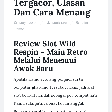
Tergacor, Ulasan
Dan Cara Menang
May 1, 2024
Mark Lee
Slot
Online
Review Slot Wild
Respin – Main Retro
Melalui Menemui
Awak Baru
Apabila Kamu seorang penjudi serta
berputar jika kuno tersebut necis, jadi alat
slot berikut hendak sebagai per tempat hati
Kamu selanjutnya buat kurun anggal.
Bersama karakter retro yg molek, slot