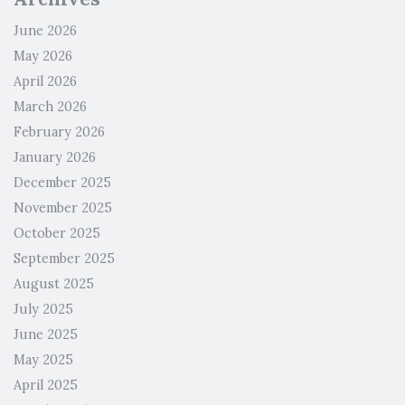
June 2026
May 2026
April 2026
March 2026
February 2026
January 2026
December 2025
November 2025
October 2025
September 2025
August 2025
July 2025
June 2025
May 2025
April 2025