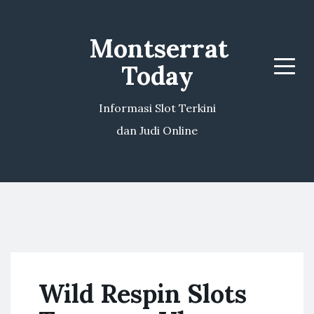
Montserrat
Today
Menu
Informasi Slot Terkini
dan Judi Online
Wild Respin Slots