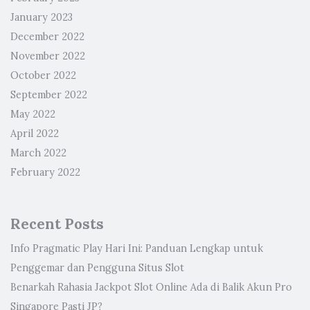
January 2023
December 2022
November 2022
October 2022
September 2022
May 2022
April 2022
March 2022
February 2022
Recent Posts
Info Pragmatic Play Hari Ini: Panduan Lengkap untuk
Penggemar dan Pengguna Situs Slot
Benarkah Rahasia Jackpot Slot Online Ada di Balik Akun Pro
Singapore Pasti JP?