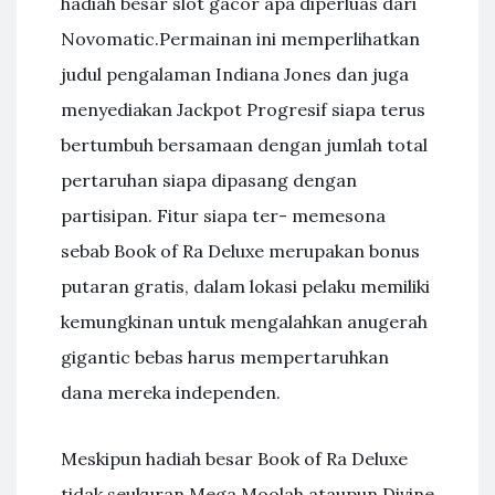
hadiah besar slot gacor apa diperluas dari
Novomatic.Permainan ini memperlihatkan
judul pengalaman Indiana Jones dan juga
menyediakan Jackpot Progresif siapa terus
bertumbuh bersamaan dengan jumlah total
pertaruhan siapa dipasang dengan
partisipan. Fitur siapa ter- memesona
sebab Book of Ra Deluxe merupakan bonus
putaran gratis, dalam lokasi pelaku memiliki
kemungkinan untuk mengalahkan anugerah
gigantic bebas harus mempertaruhkan
dana mereka independen.
Meskipun hadiah besar Book of Ra Deluxe
tidak seukuran Mega Moolah ataupun Divine