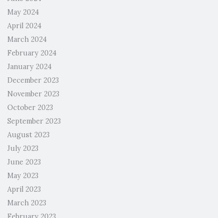
May 2024
April 2024
March 2024
February 2024
January 2024
December 2023
November 2023
October 2023
September 2023
August 2023
July 2023
June 2023
May 2023
April 2023
March 2023
February 2023