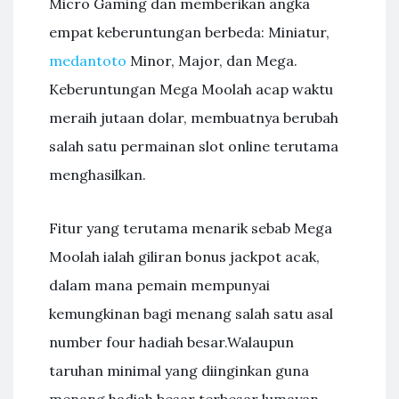
Micro Gaming dan memberikan angka
empat keberuntungan berbeda: Miniatur,
medantoto
Minor, Major, dan Mega.
Keberuntungan Mega Moolah acap waktu
meraih jutaan dolar, membuatnya berubah
salah satu permainan slot online terutama
menghasilkan.
Fitur yang terutama menarik sebab Mega
Moolah ialah giliran bonus jackpot acak,
dalam mana pemain mempunyai
kemungkinan bagi menang salah satu asal
number four hadiah besar.Walaupun
taruhan minimal yang diinginkan guna