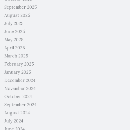
September 2025
August 2025
July 2025
June 2025
May 2025
April 2025
March 2025
February 2025
January 2025
December 2024
November 2024
October 2024
September 2024
August 2024
July 2024
June 2024