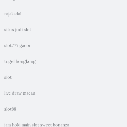
rajakadal
situs judi slot
slot777 gacor
togel hongkong
slot
live draw macau
slot88
jam hoki main slot sweet bonanza