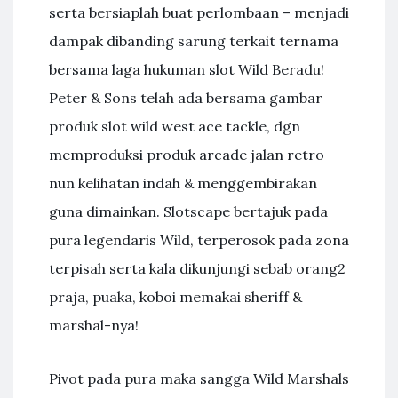
serta bersiaplah buat perlombaan – menjadi
dampak dibanding sarung terkait ternama
bersama laga hukuman slot Wild Beradu!
Peter & Sons telah ada bersama gambar
produk slot wild west ace tackle, dgn
memproduksi produk arcade jalan retro
nun kelihatan indah & menggembirakan
guna dimainkan. Slotscape bertajuk pada
pura legendaris Wild, terperosok pada zona
terpisah serta kala dikunjungi sebab orang2
praja, puaka, koboi memakai sheriff &
marshal-nya!
Pivot pada pura maka sangga Wild Marshals