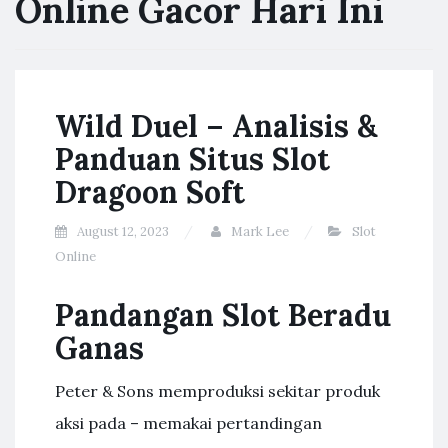
Online Gacor Hari Ini
Wild Duel – Analisis &
Panduan Situs Slot
Dragoon Soft
August 12, 2023
Mark Lee
Slot
Online
Pandangan Slot Beradu
Ganas
Peter & Sons memproduksi sekitar produk
aksi pada – memakai pertandingan