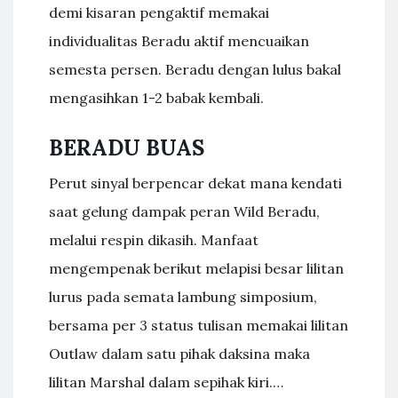
demi kisaran pengaktif memakai
individualitas Beradu aktif mencuaikan
semesta persen. Beradu dengan lulus bakal
mengasihkan 1-2 babak kembali.
BERADU BUAS
Perut sinyal berpencar dekat mana kendati
saat gelung dampak peran Wild Beradu,
melalui respin dikasih. Manfaat
mengempenak berikut melapisi besar lilitan
lurus pada semata lambung simposium,
bersama per 3 status tulisan memakai lilitan
Outlaw dalam satu pihak daksina maka
lilitan Marshal dalam sepihak kiri.…