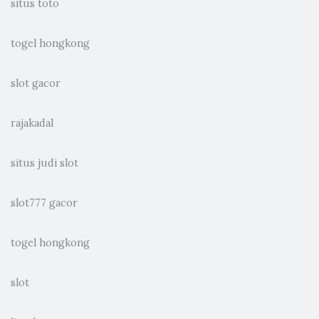
situs toto
togel hongkong
slot gacor
rajakadal
situs judi slot
slot777 gacor
togel hongkong
slot