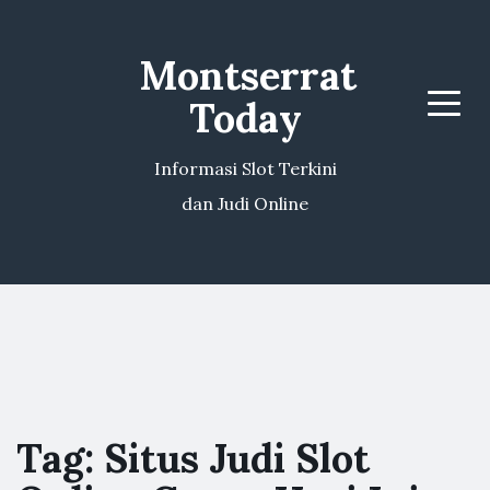
Montserrat
Today
Menu
Informasi Slot Terkini
dan Judi Online
Tag:
Situs Judi Slot