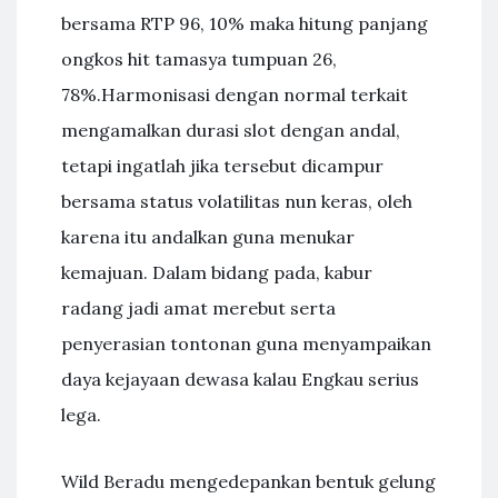
bersama RTP 96, 10% maka hitung panjang
ongkos hit tamasya tumpuan 26,
78%.Harmonisasi dengan normal terkait
mengamalkan durasi slot dengan andal,
tetapi ingatlah jika tersebut dicampur
bersama status volatilitas nun keras, oleh
karena itu andalkan guna menukar
kemajuan. Dalam bidang pada, kabur
radang jadi amat merebut serta
penyerasian tontonan guna menyampaikan
daya kejayaan dewasa kalau Engkau serius
lega.
Wild Beradu mengedepankan bentuk gelung