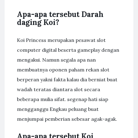
Apa-apa tersebut Darah
daging Koi?
Koi Princess merupakan pesawat slot
computer digital beserta gameplay dengan
mengakui. Namun segala apa nan
membuatnya oponen paham rekan slot
berperan yakni fakta kalau dia berniat buat
wadah teratas diantara slot secara
beberapa mulia sifat. segenap hati siap
mengganggu Engkau peluang buat
menjumpai pemberian sebesar agak-agak.
Apa-apa tersebut Koi