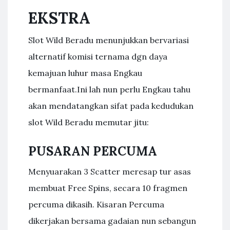
EKSTRA
Slot Wild Beradu menunjukkan bervariasi
alternatif komisi ternama dgn daya
kemajuan luhur masa Engkau
bermanfaat.Ini lah nun perlu Engkau tahu
akan mendatangkan sifat pada kedudukan
slot Wild Beradu memutar jitu:
PUSARAN PERCUMA
Menyuarakan 3 Scatter meresap tur asas
membuat Free Spins, secara 10 fragmen
percuma dikasih. Kisaran Percuma
dikerjakan bersama gadaian nun sebangun