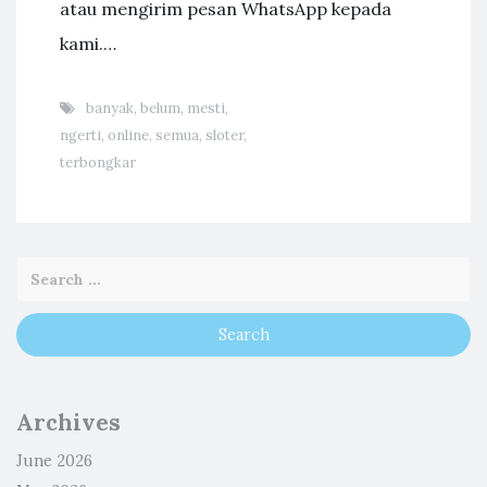
atau mengirim pesan WhatsApp kepada
kami.…
banyak
,
belum
,
mesti
,
ngerti
,
online
,
semua
,
sloter
,
terbongkar
Archives
June 2026