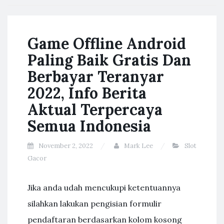
Game Offline Android
Paling Baik Gratis Dan
Berbayar Teranyar
2022, Info Berita
Aktual Terpercaya
Semua Indonesia
November 2, 2022
Mark Lee
Slot
Gacor
Jika anda udah mencukupi ketentuannya
silahkan lakukan pengisian formulir
pendaftaran berdasarkan kolom kosong