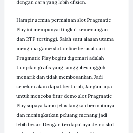
dengan cara yang lebih efisien.
Hampir semua permainan slot Pragmatic
Play ini mempunyai tingkat kemenangan
dan RTP tertinggi. Salah satu alasan utama
mengapa game slot online berasal dari
Pragmatic Play begitu digemari adalah
tampilan grafis yang sungguh-sungguh
menarik dan tidak membosankan. Jadi
sebelum akan dapat bertaruh, Jangan lupa
untuk mencoba fitur demo slot Pragmatic
Play supaya kamu jelas langkah bermainnya
dan meningkatkan peluang menang jadi
lebih besar. Dengan terdapatnya demo slot