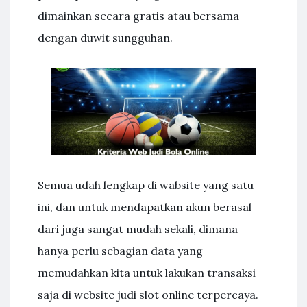
dimainkan secara gratis atau bersama
dengan duwit sungguhan.
Semua udah lengkap di wabsite yang satu
ini, dan untuk mendapatkan akun berasal
dari juga sangat mudah sekali, dimana
hanya perlu sebagian data yang
memudahkan kita untuk lakukan transaksi
saja di website judi slot online terpercaya.