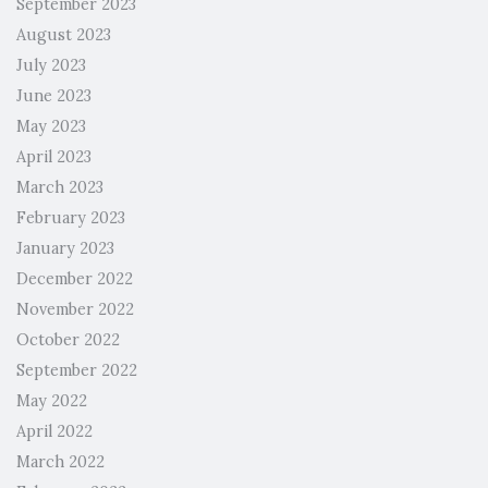
September 2023
August 2023
July 2023
June 2023
May 2023
April 2023
March 2023
February 2023
January 2023
December 2022
November 2022
October 2022
September 2022
May 2022
April 2022
March 2022