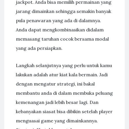
jackpot. Anda bisa memilih permainan yang
jarang dimainkan sehingga semakin banyak
pula penawaran yang ada di dalamnya.
Anda dapat mengkombinasikan didalam
memasang taruhan cocok bersama modal
yang ada persiapkan.
Langkah selanjutnya yang perlu untuk kamu
lakukan adalah atur kiat kala bermain. Jadi
dengan mengatur strategi, ini bakal
membantu anda di dalam membuka peluang
kemenangan jadi lebih besar lagi. Dan
kebanyakan siasat bisa dibikin setelah player
menguasai game yang dimainkannya.