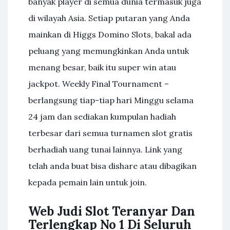
banyak player di semua dunia termasuk juga
di wilayah Asia. Setiap putaran yang Anda
mainkan di Higgs Domino Slots, bakal ada
peluang yang memungkinkan Anda untuk
menang besar, baik itu super win atau
jackpot. Weekly Final Tournament –
berlangsung tiap-tiap hari Minggu selama
24 jam dan sediakan kumpulan hadiah
terbesar dari semua turnamen slot gratis
berhadiah uang tunai lainnya. Link yang
telah anda buat bisa dishare atau dibagikan
kepada pemain lain untuk join.
Web Judi Slot Teranyar Dan
Terlengkap No 1 Di Seluruh