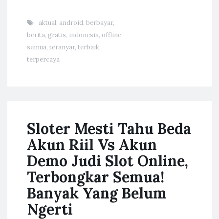
aktual
,
android
,
berbayar
,
berita
,
gratis
,
indonesia
,
offline
,
semua
,
teranyar
,
terbaik
,
terpercaya
Sloter Mesti Tahu Beda
Akun Riil Vs Akun
Demo Judi Slot Online,
Terbongkar Semua!
Banyak Yang Belum
Ngerti