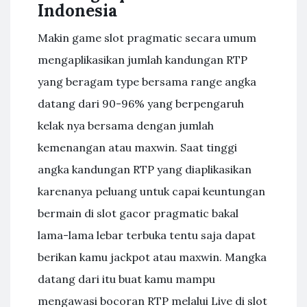
Indonesia
Makin game slot pragmatic secara umum
mengaplikasikan jumlah kandungan RTP
yang beragam type bersama range angka
datang dari 90-96% yang berpengaruh
kelak nya bersama dengan jumlah
kemenangan atau maxwin. Saat tinggi
angka kandungan RTP yang diaplikasikan
karenanya peluang untuk capai keuntungan
bermain di slot gacor pragmatic bakal
lama-lama lebar terbuka tentu saja dapat
berikan kamu jackpot atau maxwin. Mangka
datang dari itu buat kamu mampu
mengawasi bocoran RTP melalui Live di slot