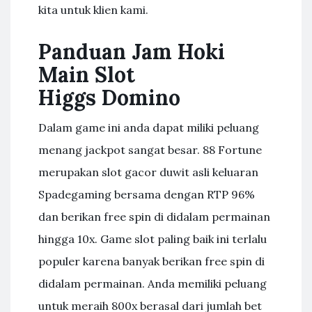
kita untuk klien kami.
Panduan Jam Hoki
Main Slot
Higgs Domino
Dalam game ini anda dapat miliki peluang
menang jackpot sangat besar. 88 Fortune
merupakan slot gacor duwit asli keluaran
Spadegaming bersama dengan RTP 96%
dan berikan free spin di didalam permainan
hingga 10x. Game slot paling baik ini terlalu
populer karena banyak berikan free spin di
didalam permainan. Anda memiliki peluang
untuk meraih 800x berasal dari jumlah bet