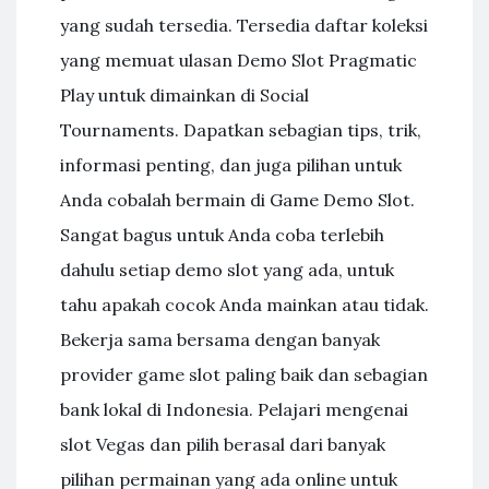
yang sudah tersedia. Tersedia daftar koleksi
yang memuat ulasan Demo Slot Pragmatic
Play untuk dimainkan di Social
Tournaments. Dapatkan sebagian tips, trik,
informasi penting, dan juga pilihan untuk
Anda cobalah bermain di Game Demo Slot.
Sangat bagus untuk Anda coba terlebih
dahulu setiap demo slot yang ada, untuk
tahu apakah cocok Anda mainkan atau tidak.
Bekerja sama bersama dengan banyak
provider game slot paling baik dan sebagian
bank lokal di Indonesia. Pelajari mengenai
slot Vegas dan pilih berasal dari banyak
pilihan permainan yang ada online untuk