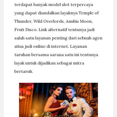
terdapat banyak model slot terpercaya
yang dapat diandalkan layaknya Temple of
Thunder, Wild Overlords, Anubis Moon,
Fruit Disco. Link alternatif tentunya jadi
salah satu layanan penting dari sebuah agen
situs judi online di internet. Layanan
taruhan bersama sarana satu ini tentunya
layak untuk dijadikan sebagai mitra
bertaruh.