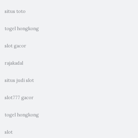
situs toto
togel hongkong
slot gacor
rajakadal
situs judi slot
slot777 gacor
togel hongkong
slot