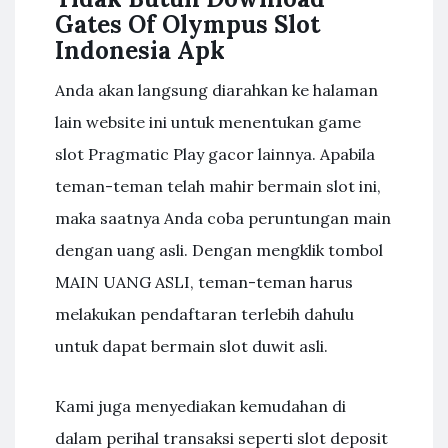
Gates Of Olympus Slot
Indonesia Apk
Anda akan langsung diarahkan ke halaman
lain website ini untuk menentukan game
slot Pragmatic Play gacor lainnya. Apabila
teman-teman telah mahir bermain slot ini,
maka saatnya Anda coba peruntungan main
dengan uang asli. Dengan mengklik tombol
MAIN UANG ASLI, teman-teman harus
melakukan pendaftaran terlebih dahulu
untuk dapat bermain slot duwit asli.
Kami juga menyediakan kemudahan di
dalam perihal transaksi seperti slot deposit