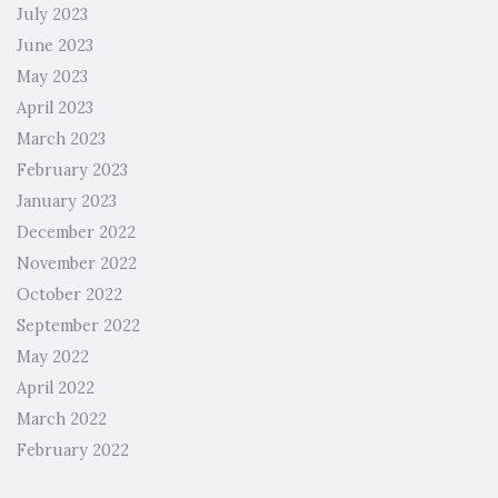
July 2023
June 2023
May 2023
April 2023
March 2023
February 2023
January 2023
December 2022
November 2022
October 2022
September 2022
May 2022
April 2022
March 2022
February 2022