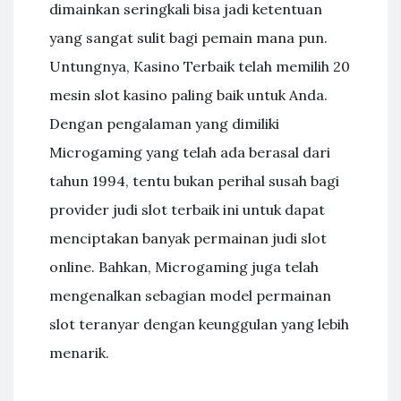
dimainkan seringkali bisa jadi ketentuan
yang sangat sulit bagi pemain mana pun.
Untungnya, Kasino Terbaik telah memilih 20
mesin slot kasino paling baik untuk Anda.
Dengan pengalaman yang dimiliki
Microgaming yang telah ada berasal dari
tahun 1994, tentu bukan perihal susah bagi
provider judi slot terbaik ini untuk dapat
menciptakan banyak permainan judi slot
online. Bahkan, Microgaming juga telah
mengenalkan sebagian model permainan
slot teranyar dengan keunggulan yang lebih
menarik.