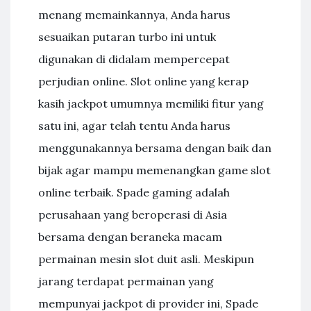
menang memainkannya, Anda harus
sesuaikan putaran turbo ini untuk
digunakan di didalam mempercepat
perjudian online. Slot online yang kerap
kasih jackpot umumnya memiliki fitur yang
satu ini, agar telah tentu Anda harus
menggunakannya bersama dengan baik dan
bijak agar mampu memenangkan game slot
online terbaik. Spade gaming adalah
perusahaan yang beroperasi di Asia
bersama dengan beraneka macam
permainan mesin slot duit asli. Meskipun
jarang terdapat permainan yang
mempunyai jackpot di provider ini, Spade