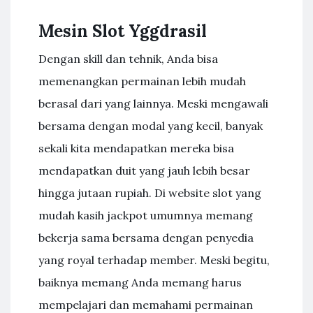
Mesin Slot Yggdrasil
Dengan skill dan tehnik, Anda bisa
memenangkan permainan lebih mudah
berasal dari yang lainnya. Meski mengawali
bersama dengan modal yang kecil, banyak
sekali kita mendapatkan mereka bisa
mendapatkan duit yang jauh lebih besar
hingga jutaan rupiah. Di website slot yang
mudah kasih jackpot umumnya memang
bekerja sama bersama dengan penyedia
yang royal terhadap member. Meski begitu,
baiknya memang Anda memang harus
mempelajari dan memahami permainan