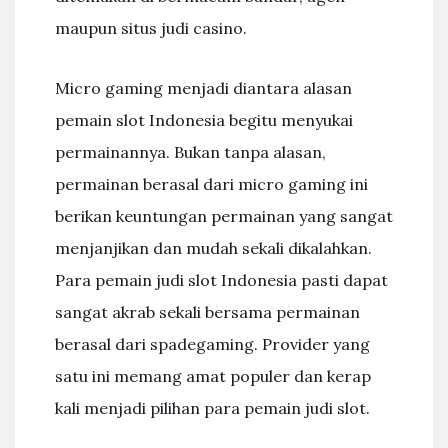
maupun situs judi casino.
Micro gaming menjadi diantara alasan
pemain slot Indonesia begitu menyukai
permainannya. Bukan tanpa alasan,
permainan berasal dari micro gaming ini
berikan keuntungan permainan yang sangat
menjanjikan dan mudah sekali dikalahkan.
Para pemain judi slot Indonesia pasti dapat
sangat akrab sekali bersama permainan
berasal dari spadegaming. Provider yang
satu ini memang amat populer dan kerap
kali menjadi pilihan para pemain judi slot.