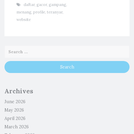
daftar
,
gacor
,
gampang
,
menang
,
profile
,
teranyar
,
website
Archives
June 2026
May 2026
April 2026
March 2026