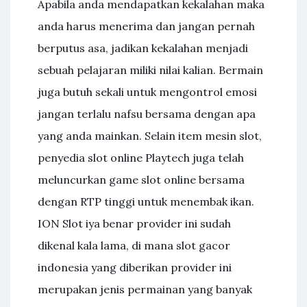
Apabila anda mendapatkan kekalahan maka
anda harus menerima dan jangan pernah
berputus asa, jadikan kekalahan menjadi
sebuah pelajaran miliki nilai kalian. Bermain
juga butuh sekali untuk mengontrol emosi
jangan terlalu nafsu bersama dengan apa
yang anda mainkan. Selain item mesin slot,
penyedia slot online Playtech juga telah
meluncurkan game slot online bersama
dengan RTP tinggi untuk menembak ikan.
ION Slot iya benar provider ini sudah
dikenal kala lama, di mana slot gacor
indonesia yang diberikan provider ini
merupakan jenis permainan yang banyak