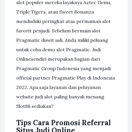
slot populer mereka layaknya Aztec Gems,
Triple Tigers, atau Sweet Bonanza
menduduki peringkat atas permainan slot
favorit penjudi. Sebelum bermain slot
Pragmatic duwit asli, Anda miliki peluang
untuk coba demo slot Pragmatic. Judi
Onlinesendiri merupakan bagian dari
Pragmatic Group Indonesia yang menjadi
official partner Pragmatic Play di Indonesia
2022. Apa saja layanan dan pelayanan
website judi slot paling banyak menang
Slot88 sediakan?
Tips Cara Promosi Referral
Situs Judi Online