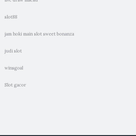
live draw macau
slot88
jam hoki main slot sweet bonanza
judi slot
winsgoal
Slot gacor