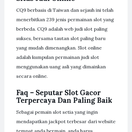
CQ9 berbasis di Taiwan dan sejauh ini telah
menerbitkan 239 jenis permainan slot yang
berbeda. CQ9 adalah web judi slot paling
sukses, bersama tautan slot paling baru
yang mudah dimenangkan. Slot online
adalah kumpulan permainan judi slot
menggunakan uang asli yang dimainkan
secara online.
Faq – Seputar Slot Gacor
Terpercaya Dan Paling Baik
Sebagai pemain slot setia yang ingin
mendapatkan jackpot terbesar dari website
tempat anda bermain, anda harus