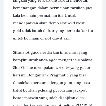
langkah yang terbaik untuk kita mencetak
kemenangan dalam permainan taruhan judi
kala bermain permainan itu. Untuk
mendapatkan akun demo slot wild west
gold tidak butuh daftar yang perlu daftar itu
untuk bermain di slot duwit asli.
Situs slot gacor sedia kan informasi yang
komplit untuk anda agar mengetahui bahwa
Slot Online merupakan website yang gacor
hari ini. Dengan link Pragmatic yang bisa
dimainkan bersama dengan gampang pasti
bakal berikan peluang perburuan jackpot
besar maxwin yang udah di sajikan oleh
provider terbaik game slot online. EMAS138