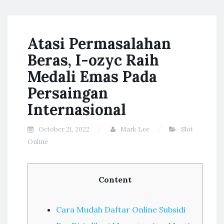
Atasi Permasalahan
Beras, I-ozyc Raih
Medali Emas Pada
Persaingan
Internasional
October 21, 2022
Mark Lee
Slot
Online
Content
Cara Mudah Daftar Online Subsidi