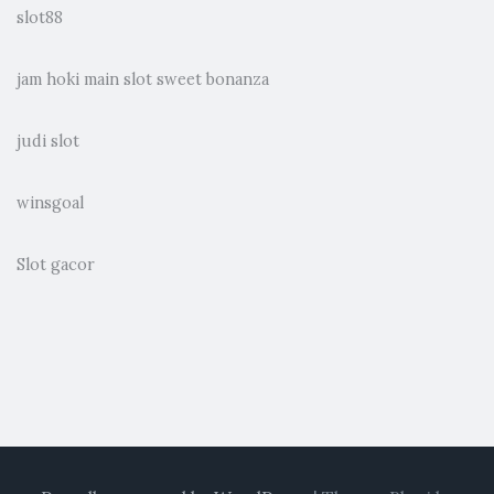
slot88
jam hoki main slot sweet bonanza
judi slot
winsgoal
Slot gacor