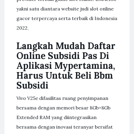
yakni satu diantara website judi slot online
gacor terpercaya serta terbaik di Indonesia
2022.
Langkah Mudah Daftar
Online Subsidi Pas Di
Aplikasi Mypertamina,
Harus Untuk Beli Bbm
Subsidi
Vivo V25e difasilitas ruang penyimpanan
bersama dengan memori besar 8Gb+8Gb
Extended RAM yang diintegrasikan
bersama dengan inovasi teranyar bersifat