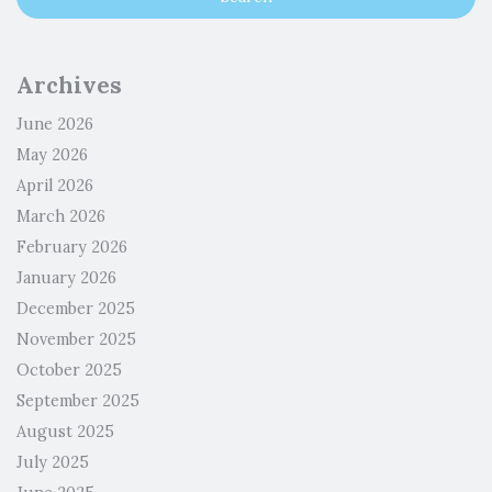
Archives
June 2026
May 2026
April 2026
March 2026
February 2026
January 2026
December 2025
November 2025
October 2025
September 2025
August 2025
July 2025