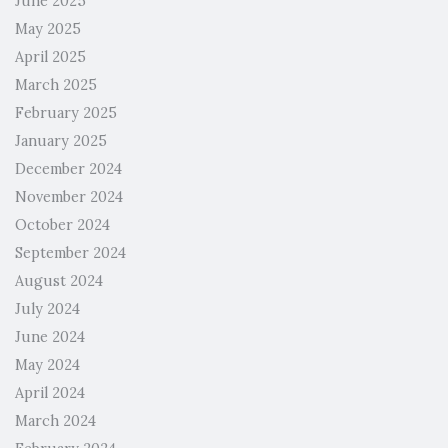
June 2025
May 2025
April 2025
March 2025
February 2025
January 2025
December 2024
November 2024
October 2024
September 2024
August 2024
July 2024
June 2024
May 2024
April 2024
March 2024