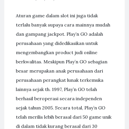
Aturan game dalam slot ini juga tidak
terlalu banyak supaya cara mainnya mudah
dan gampang jackpot. Play’n GO adalah
perusahaan yang didedikasikan untuk
mengembangkan product judi online
berkwalitas. Meskipun Play’n GO sebagian
besar merupakan anak perusahaan dari
perusahaan perangkat lunak terkemuka
lainnya sejak th. 1997, Play’n GO telah
berhasil beroperasi secara independen
sejak tahun 2005. Secara total, Play’n GO
telah merilis lebih berasal dari 50 game unik
di dalam tidak kurang berasal dari 30