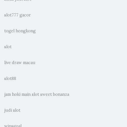
slot777 gacor
togel hongkong
slot
live draw macau
slot88
jam hoki main slot sweet bonanza
judi slot
winsgoal