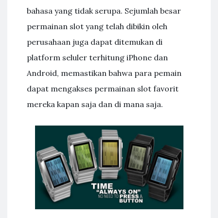
bahasa yang tidak serupa. Sejumlah besar
permainan slot yang telah dibikin oleh
perusahaan juga dapat ditemukan di
platform seluler terhitung iPhone dan
Android, memastikan bahwa para pemain
dapat mengakses permainan slot favorit
mereka kapan saja dan di mana saja.