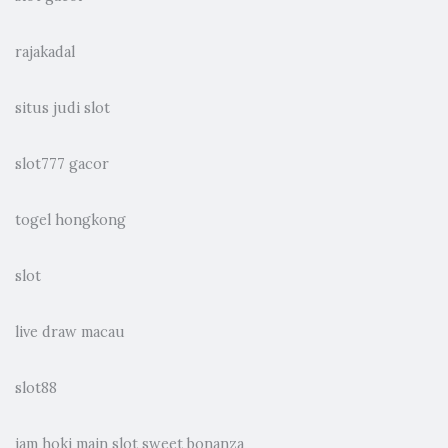
rajakadal
situs judi slot
slot777 gacor
togel hongkong
slot
live draw macau
slot88
jam hoki main slot sweet bonanza