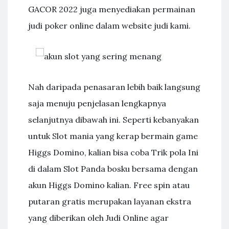
GACOR 2022 juga menyediakan permainan
judi poker online dalam website judi kami.
Nah daripada penasaran lebih baik langsung
saja menuju penjelasan lengkapnya
selanjutnya dibawah ini. Seperti kebanyakan
untuk Slot mania yang kerap bermain game
Higgs Domino, kalian bisa coba Trik pola Ini
di dalam Slot Panda bosku bersama dengan
akun Higgs Domino kalian. Free spin atau
putaran gratis merupakan layanan ekstra
yang diberikan oleh Judi Online agar