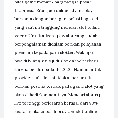
buat game menarik bagi pangsa pasar
Indonesia. Situs judi online advant play
bersama dengan beragam solusi bagi anda
yang saat ini binggung mencari slot online
gacor. Untuk advant play slot yang sudah
berpengalaman didalam berikan pelayanan
premium kepada para slotter. Walaupun
bisa di bilang situs judi slot online terbaru
karena berdiri pada th. 2020. Namun untuk
provider judi slot ini tidak sabar untuk
berikan pesona terbaik pada game slot yang
akan di hadirkan nantinya. Mencari slot rtp
live tertinggi berkisaran berasal dari 80%
keatas maka cobalah provider slot online