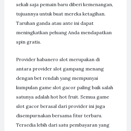
sekali saja pemain baru diberi kemenangan,
tujuannya untuk buat mereka ketagihan.
Taruhan ganda atau ante ini dapat
meningkatkan peluang Anda mendapatkan
spin gratis.
Provider habanero slot merupakan di
antara provider slot gampang menang
dengan bet rendah yang mempunyai
kumpulan game slot gacor paling baik salah
satunya adalah hot hot fruit. Semua game
slot gacor berasal dari provider ini juga
disempurnakan bersama fitur terbaru.
Tersedia lebih dari satu pembayaran yang