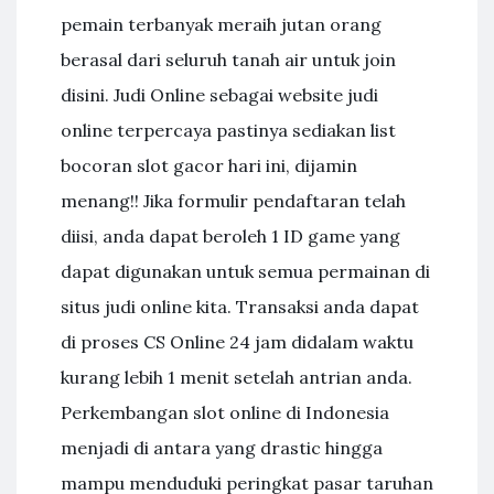
pemain terbanyak meraih jutan orang
berasal dari seluruh tanah air untuk join
disini. Judi Online sebagai website judi
online terpercaya pastinya sediakan list
bocoran slot gacor hari ini, dijamin
menang!! Jika formulir pendaftaran telah
diisi, anda dapat beroleh 1 ID game yang
dapat digunakan untuk semua permainan di
situs judi online kita. Transaksi anda dapat
di proses CS Online 24 jam didalam waktu
kurang lebih 1 menit setelah antrian anda.
Perkembangan slot online di Indonesia
menjadi di antara yang drastic hingga
mampu menduduki peringkat pasar taruhan