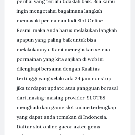
perihal yang terlalu tidaklah baik. Bila kamu
ingin mengetahui bagaimana langkah
memasuki permainan Judi Slot Online
Resmi, maka Anda harus melakukan langkah
apapun yang paling baik untuk bisa
melakukannya. Kami menegaskan semua
permainan yang kita sajikan di web ini
dilengkapi bersama dengan Kualitas
tertinggi yang selalu ada 24 jam nonstop
jika terdapat update atau gangguan berasal
dari masing-masing provider. SLOT88
menghadirkan game slot online terlengkap
yang dapat anda temukan di Indonesia.
Daftar slot online gacor aztec gems