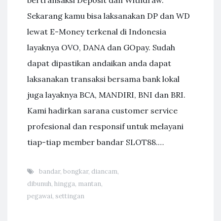
bertransaksi Deposit dan Withdraw.
Sekarang kamu bisa laksanakan DP dan WD
lewat E-Money terkenal di Indonesia
layaknya OVO, DANA dan GOpay. Sudah
dapat dipastikan andaikan anda dapat
laksanakan transaksi bersama bank lokal
juga layaknya BCA, MANDIRI, BNI dan BRI.
Kami hadirkan sarana customer service
profesional dan responsif untuk melayani
tiap-tiap member bandar SLOT88.…
bandar
,
bongkar
,
diancam
,
dibunuh
,
hingga
,
mantan
,
pegawai
,
settingan