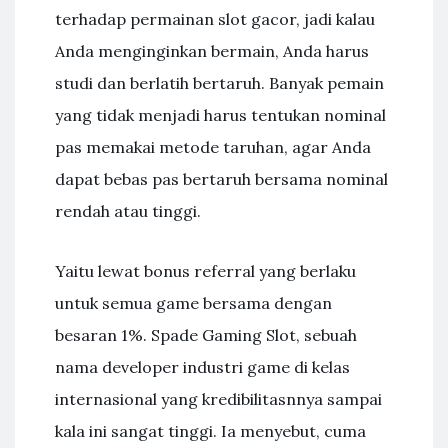
terhadap permainan slot gacor, jadi kalau
Anda menginginkan bermain, Anda harus
studi dan berlatih bertaruh. Banyak pemain
yang tidak menjadi harus tentukan nominal
pas memakai metode taruhan, agar Anda
dapat bebas pas bertaruh bersama nominal
rendah atau tinggi.
Yaitu lewat bonus referral yang berlaku
untuk semua game bersama dengan
besaran 1%. Spade Gaming Slot, sebuah
nama developer industri game di kelas
internasional yang kredibilitasnnya sampai
kala ini sangat tinggi. Ia menyebut, cuma