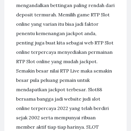
mengandalkan bettingan paling rendah dari
deposit termurah. Memilih game RTP Slot
online yang varian itu bisa jadi faktor
penentu kemenangan jackpot anda,
penting juga buat kita sebagai web RTP Slot
online terpercaya menyediakan permainan
RTP Slot online yang mudah jackpot.
Semakin besar nilai RTP Live maka semakin
besar pula peluang pemain untuk
mendapatkan jackpot terbesar. Slot88
bersama bangga jadi website judi slot
online terpercaya 2022 yang telah berdiri
sejak 2002 serta mempunyai ribuan
member aktif tiap tiap harinya. SLOT