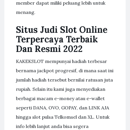
member dapat miliki peluang lebih untuk
menang.
Situs Judi Slot Online
Terpercaya Terbaik
Dan Resmi 2022
KAKEKSLOT mempunyai hadiah terbesar
bernama jackpot progresif, di mana saat ini
jumlah hadiah tersebut bernilai ratusan juta
rupiah. Selain itu kami juga menyediakan
berbagai macam e-money atau e-wallet
seperti DANA, OVO, GOPAY, dan LINK AJA
hingga slot pulsa Telkomsel dan XL. Untuk
info lebih lanjut anda bisa segera