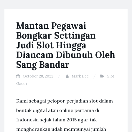
Mantan Pegawai
Bongkar Settingan
Judi Slot Hingga
Diancam Dibunuh Oleh
Sang Bandar
October 28, 2022
Mark Lee
Slot
Gacor
Kami sebagai pelopor perjudian slot dalam
bentuk digital atau online pertama di
Indonesia sejak tahun 2015 agar tak
mengherankan udah mempunyai jumlah