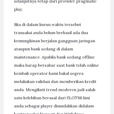
selanjutnya tetap dari provider pragmatic
play.
Jika di dalam kurun waktu tersebut
transaksi anda belum berhasil ada dua
kemungkinan berjalan gangguan jaringan
ataupun bank sedang di dalam
maintenance. Apabila bank sedang offline
maka harap bersabar saat bank telah online
kembali operator kami bakal segera
melakukan validasi dan memberikan kredit
anda. Mengikuti trend moderen jadi salah
satu kelebihan berasal dari SLOT88 kini
anda sebagai player dimudahkan didalam