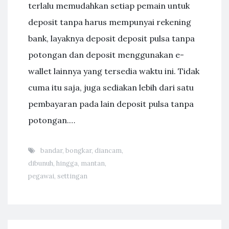
terlalu memudahkan setiap pemain untuk
deposit tanpa harus mempunyai rekening
bank, layaknya deposit deposit pulsa tanpa
potongan dan deposit menggunakan e-
wallet lainnya yang tersedia waktu ini. Tidak
cuma itu saja, juga sediakan lebih dari satu
pembayaran pada lain deposit pulsa tanpa
potongan.…
bandar
,
bongkar
,
diancam
,
dibunuh
,
hingga
,
mantan
,
pegawai
,
settingan