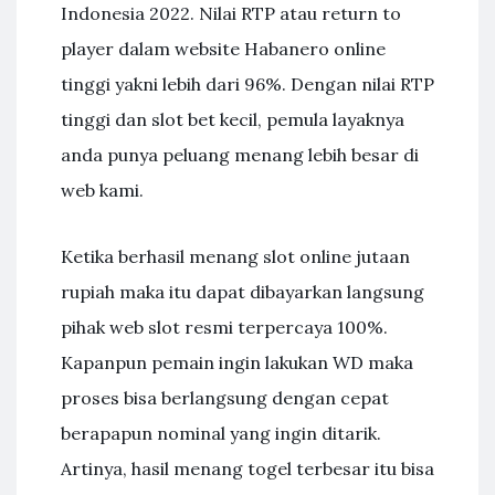
Indonesia 2022. Nilai RTP atau return to
player dalam website Habanero online
tinggi yakni lebih dari 96%. Dengan nilai RTP
tinggi dan slot bet kecil, pemula layaknya
anda punya peluang menang lebih besar di
web kami.
Ketika berhasil menang slot online jutaan
rupiah maka itu dapat dibayarkan langsung
pihak web slot resmi terpercaya 100%.
Kapanpun pemain ingin lakukan WD maka
proses bisa berlangsung dengan cepat
berapapun nominal yang ingin ditarik.
Artinya, hasil menang togel terbesar itu bisa