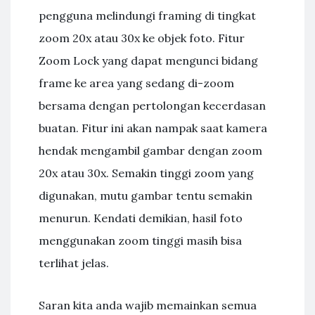
pengguna melindungi framing di tingkat
zoom 20x atau 30x ke objek foto. Fitur
Zoom Lock yang dapat mengunci bidang
frame ke area yang sedang di-zoom
bersama dengan pertolongan kecerdasan
buatan. Fitur ini akan nampak saat kamera
hendak mengambil gambar dengan zoom
20x atau 30x. Semakin tinggi zoom yang
digunakan, mutu gambar tentu semakin
menurun. Kendati demikian, hasil foto
menggunakan zoom tinggi masih bisa
terlihat jelas.
Saran kita anda wajib memainkan semua