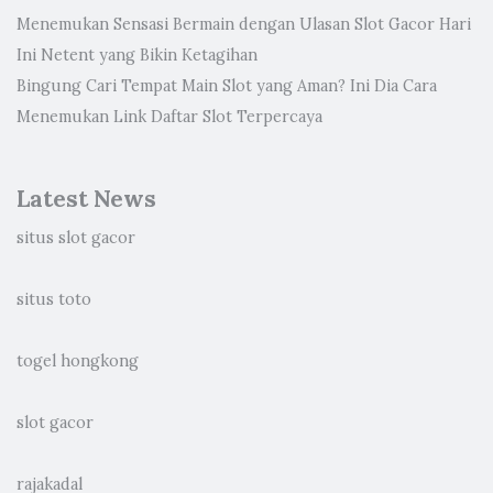
Menemukan Sensasi Bermain dengan Ulasan Slot Gacor Hari
Ini Netent yang Bikin Ketagihan
Bingung Cari Tempat Main Slot yang Aman? Ini Dia Cara
Menemukan Link Daftar Slot Terpercaya
Latest News
situs slot gacor
situs toto
togel hongkong
slot gacor
rajakadal