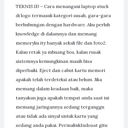
TEKNIS.ID – Cara menangani laptop stuck
di logo termasuk kategori susah, gara-gara
berhubungan dengan hardware. Aku perluh
knowledge di dalamnya dan memang
memoryku ity banyak sekali file dan foto2.
Kalau retak ya mbuang bos, kalau rusak
sistemnya kemungkinan masih bisa
diperbaiki. Eject dan cabut kartu memori
apakah telah terdeteksi atau belum. Jika
memang dalam keadaan baik, maka
tanyakan juga apakah tempat anda saat ini
memang jaringannya sedang terganggu
atau tidak ada sinyal untuk kartu yang
sedang anda pakai. PermalinkIndosat gitu