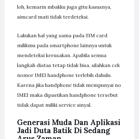
loh, kemarin mbakku juga gitu kasusnya,
simcard mati tidak terdeteksi.
Lakukan hal yang sama pada SIM card
milikmu pada smartphone lainnya untuk
mendeteksi kerusakan. Apabila semua
langkah diatas tetap tidak bisa, silahkan cek
nomor IMEI handphone terlebih dahulu.
Karena jika handphone tidak mempunyai no
IMEI maka dipastikan handphone tersebut
tidak dapat miliki service sinyal.
Generasi Muda Dan Aplikasi
Jadi Duta Batik Di Sedang
Arus Zaman