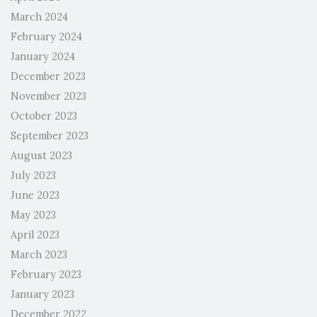
March 2024
February 2024
January 2024
December 2023
November 2023
October 2023
September 2023
August 2023
July 2023
June 2023
May 2023
April 2023
March 2023
February 2023
January 2023
December 2022