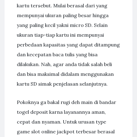
kartu tersebut. Mulai berasal dari yang
mempunyai ukuran paling besar hingga
yang paling kecil yakni micro SD. Selain
ukuran tiap-tiap kartu ini mempunyai
perbedaan kapasitas yang dapat ditampung
dan kecepatan baca tulis yang bisa
dilakukan. Nah, agar anda tidak salah beli
dan bisa maksimal didalam menggunakan
kartu SD simak penjelasan selanjutnya.
Pokoknya ga bakal rugi deh main di bandar
togel deposit karna layanannya aman,
cepat dan nyaman. Untuk urusan type
game slot online jackpot terbesar berasal