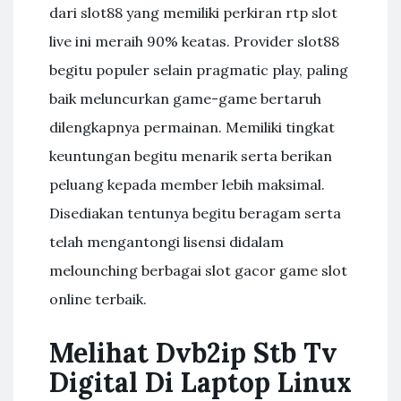
dari slot88 yang memiliki perkiran rtp slot
live ini meraih 90% keatas. Provider slot88
begitu populer selain pragmatic play, paling
baik meluncurkan game-game bertaruh
dilengkapnya permainan. Memiliki tingkat
keuntungan begitu menarik serta berikan
peluang kepada member lebih maksimal.
Disediakan tentunya begitu beragam serta
telah mengantongi lisensi didalam
melounching berbagai slot gacor game slot
online terbaik.
Melihat Dvb2ip Stb Tv
Digital Di Laptop Linux