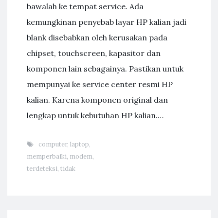
bawalah ke tempat service. Ada
kemungkinan penyebab layar HP kalian jadi
blank disebabkan oleh kerusakan pada
chipset, touchscreen, kapasitor dan
komponen lain sebagainya. Pastikan untuk
mempunyai ke service center resmi HP
kalian. Karena komponen original dan
lengkap untuk kebutuhan HP kalian.…
computer
,
laptop
,
memperbaiki
,
modem
,
terdeteksi
,
tidak