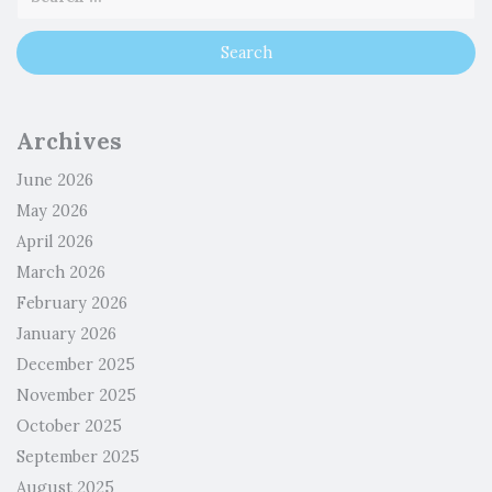
Archives
June 2026
May 2026
April 2026
March 2026
February 2026
January 2026
December 2025
November 2025
October 2025
September 2025
August 2025