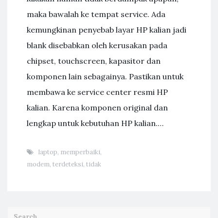
maka bawalah ke tempat service. Ada
kemungkinan penyebab layar HP kalian jadi
blank disebabkan oleh kerusakan pada
chipset, touchscreen, kapasitor dan
komponen lain sebagainya. Pastikan untuk
membawa ke service center resmi HP
kalian. Karena komponen original dan
lengkap untuk kebutuhan HP kalian.…
laptop
,
memperbaiki
,
modem
,
terdeteksi
,
tidak