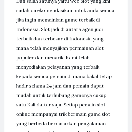
Dan salah satunya yaitu web Slot yang kini
sudah direkomendasikan untuk anda semua
jika ingin memainkan game terbaik di
Indonesia. Slot jadi di antara agen judi
terbaik dan terbesar di Indonesia yang
mana telah menyajikan permainan slot
populer dan menarik. Kami telah
menyediakan pelayanan yang terbaik
kepada semua pemain di mana bakal tetap
hadir selama 24 jam dan pemain dapat
mudah untuk terhubung gamenya cukup
satu Kali daftar saja. Setiap pemain slot
online mempunyai trik bermain game slot
yang berbeda berdasarkan pengalaman