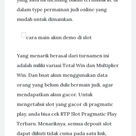
dalam type permainan judi online yang
mudah untuk dimainkan.
Yang menarik berasal dari turnamen ini
adalah miliki variasi Total Win dan Multiplier
Win. Dan buat akun menggunakan data
orang yang belum dulu bermain judi, agar
mendapatkan akun gacor. Untuk
mengetahui slot yang gacor di pragmatic
play, anda bisa cek RTP Slot Pragmatic Play
Terbaru. Menariknya, semua deposit slot
dapat diikuti tidak cuma pada satu link,