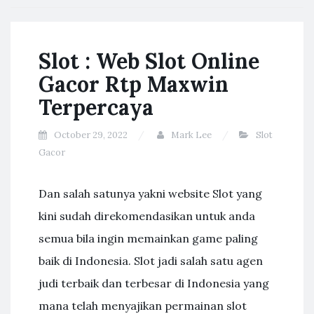
Slot : Web Slot Online
Gacor Rtp Maxwin
Terpercaya
October 29, 2022
Mark Lee
Slot
Gacor
Dan salah satunya yakni website Slot yang
kini sudah direkomendasikan untuk anda
semua bila ingin memainkan game paling
baik di Indonesia. Slot jadi salah satu agen
judi terbaik dan terbesar di Indonesia yang
mana telah menyajikan permainan slot