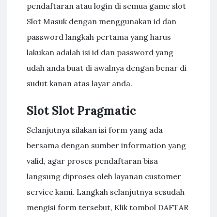
pendaftaran atau login di semua game slot
Slot Masuk dengan menggunakan id dan
password langkah pertama yang harus
lakukan adalah isi id dan password yang
udah anda buat di awalnya dengan benar di
sudut kanan atas layar anda.
Slot Slot Pragmatic
Selanjutnya silakan isi form yang ada
bersama dengan sumber information yang
valid, agar proses pendaftaran bisa
langsung diproses oleh layanan customer
service kami. Langkah selanjutnya sesudah
mengisi form tersebut, Klik tombol DAFTAR