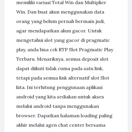
memiliki variasi Total Win dan Multiplier
Win. Dan buat akun menggunakan data
orang yang belum pernah bermain judi,
agar mendapatkan akun gacor. Untuk
mengetahui slot yang gacor di pragmatic
play, anda bisa cek RTP Slot Pragmatic Play
Terbaru. Menariknya, semua deposit slot
dapat diikuti tidak cuma pada satu link,
tetapi pada semua link alternatif slot Slot
kita. Ini terhitung penggunaan aplikasi
android yang kita sediakan untuk akses
melalui android tanpa menggunakan
browser. Dapatkan halaman loading paling
akhir melalui agen chat center bersama