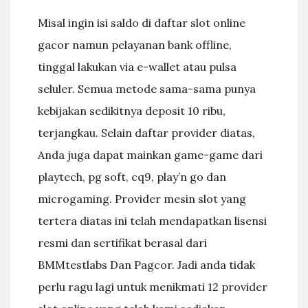
Misal ingin isi saldo di daftar slot online
gacor namun pelayanan bank offline,
tinggal lakukan via e-wallet atau pulsa
seluler. Semua metode sama-sama punya
kebijakan sedikitnya deposit 10 ribu,
terjangkau. Selain daftar provider diatas,
Anda juga dapat mainkan game-game dari
playtech, pg soft, cq9, play’n go dan
microgaming. Provider mesin slot yang
tertera diatas ini telah mendapatkan lisensi
resmi dan sertifikat berasal dari
BMMtestlabs Dan Pagcor. Jadi anda tidak
perlu ragu lagi untuk menikmati 12 provider