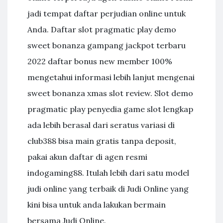
jadi tempat daftar perjudian online untuk
Anda. Daftar slot pragmatic play demo
sweet bonanza gampang jackpot terbaru
2022 daftar bonus new member 100%
mengetahui informasi lebih lanjut mengenai
sweet bonanza xmas slot review. Slot demo
pragmatic play penyedia game slot lengkap
ada lebih berasal dari seratus variasi di
club388 bisa main gratis tanpa deposit,
pakai akun daftar di agen resmi
indogaming88. Itulah lebih dari satu model
judi online yang terbaik di Judi Online yang
kini bisa untuk anda lakukan bermain
bersama Judi Online.