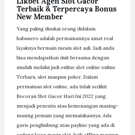
Likbet Agen Slot Gacor
Terbaik & Terpercaya Bonus
New Member
Yang paling disukai orang didalam
habanero adalah permainannya amat real
layaknya bermain mesin slot asli. Jadi anda
bisa mendapatkan duit bersama dengan
mudah melalui judi online slot online online
Terbaru, slot maupun poker. Dalam
permainan slot online, ada tidak sedikit
Bocoran Slot Gacor Hari Ini 2022 yang
menjadi penentu atas kemenangan masing-
masing pemain yang memainkannya. Ada
garis penghubung atau payline yang ada di
sedang layar mesin slot, baik offline maupun