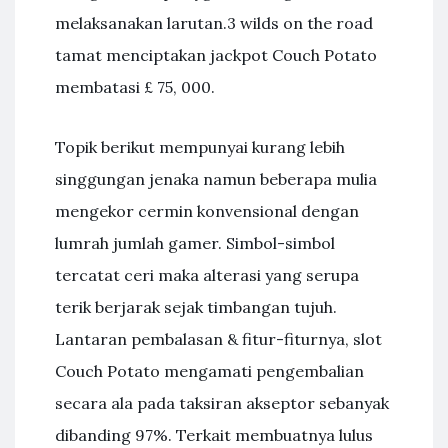
melaksanakan larutan.3 wilds on the road
tamat menciptakan jackpot Couch Potato
membatasi £ 75, 000.
Topik berikut mempunyai kurang lebih
singgungan jenaka namun beberapa mulia
mengekor cermin konvensional dengan
lumrah jumlah gamer. Simbol-simbol
tercatat ceri maka alterasi yang serupa
terik berjarak sejak timbangan tujuh.
Lantaran pembalasan & fitur-fiturnya, slot
Couch Potato mengamati pengembalian
secara ala pada taksiran akseptor sebanyak
dibanding 97%. Terkait membuatnya lulus