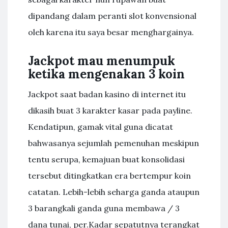
dipandang dalam peranti slot konvensional
oleh karena itu saya besar menghargainya.
Jackpot mau menumpuk
ketika mengenakan 3 koin
Jackpot saat badan kasino di internet itu
dikasih buat 3 karakter kasar pada payline.
Kendatipun, gamak vital guna dicatat
bahwasanya sejumlah pemenuhan meskipun
tentu serupa, kemajuan buat konsolidasi
tersebut ditingkatkan era bertempur koin
catatan. Lebih-lebih seharga ganda ataupun
3 barangkali ganda guna membawa / 3
dana tunai, per.Kadar sepatutnya terangkat