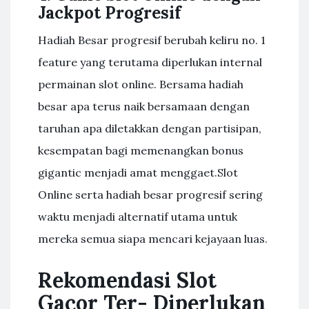
Jackpot Progresif
Hadiah Besar progresif berubah keliru no. 1
feature yang terutama diperlukan internal
permainan slot online. Bersama hadiah
besar apa terus naik bersamaan dengan
taruhan apa diletakkan dengan partisipan,
kesempatan bagi memenangkan bonus
gigantic menjadi amat menggaet.Slot
Online serta hadiah besar progresif sering
waktu menjadi alternatif utama untuk
mereka semua siapa mencari kejayaan luas.
Rekomendasi Slot
Gacor Ter- Diperlukan