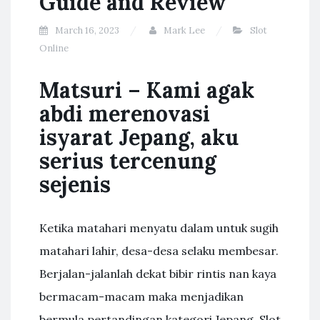
Guide and Review
March 16, 2023
Mark Lee
Slot
Online
Matsuri – Kami agak
abdi merenovasi
isyarat Jepang, aku
serius tercenung
sejenis
Ketika matahari menyatu dalam untuk sugih
matahari lahir, desa-desa selaku membesar.
Berjalan-jalanlah dekat bibir rintis nan kaya
bermacam-macam maka menjadikan
bermula pertandingan kategori Jepang. Slot