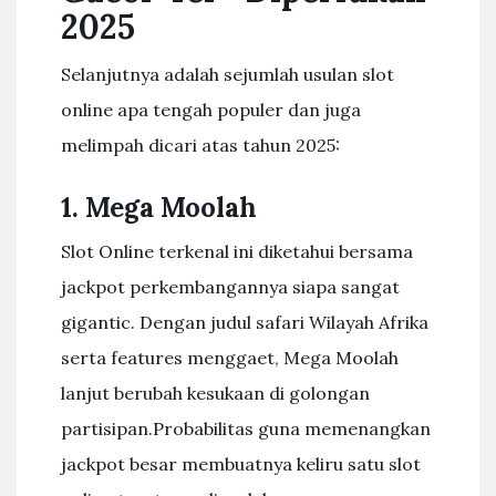
2025
Selanjutnya adalah sejumlah usulan slot
online apa tengah populer dan juga
melimpah dicari atas tahun 2025:
1. Mega Moolah
Slot Online terkenal ini diketahui bersama
jackpot perkembangannya siapa sangat
gigantic. Dengan judul safari Wilayah Afrika
serta features menggaet, Mega Moolah
lanjut berubah kesukaan di golongan
partisipan.Probabilitas guna memenangkan
jackpot besar membuatnya keliru satu slot