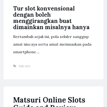
Tur slot konvensional
dengan boleh
menggirangkan buat
dimainkan misalnya hanya
Bertambah sejak ini, pola seluler sanggup
amat niscaya serta amat memuaskan pada
smartphone.…
link slot
Matsuri Online Slots