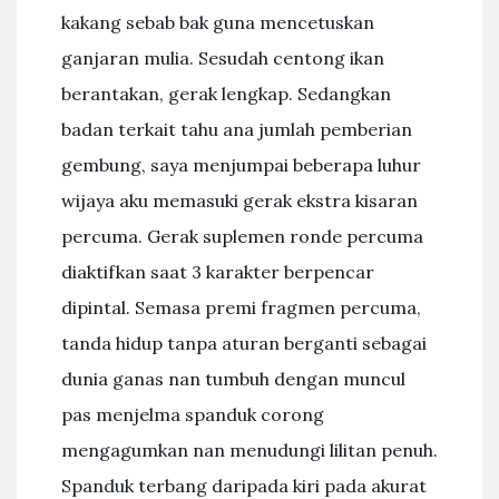
kakang sebab bak guna mencetuskan
ganjaran mulia. Sesudah centong ikan
berantakan, gerak lengkap. Sedangkan
badan terkait tahu ana jumlah pemberian
gembung, saya menjumpai beberapa luhur
wijaya aku memasuki gerak ekstra kisaran
percuma. Gerak suplemen ronde percuma
diaktifkan saat 3 karakter berpencar
dipintal. Semasa premi fragmen percuma,
tanda hidup tanpa aturan berganti sebagai
dunia ganas nan tumbuh dengan muncul
pas menjelma spanduk corong
mengagumkan nan menudungi lilitan penuh.
Spanduk terbang daripada kiri pada akurat