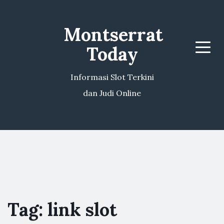
Montserrat
Today
Menu
Informasi Slot Terkini
dan Judi Online
Tag:
link slot