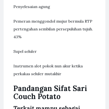
Penyelesaian agung
Pemeran menggondol mujur bermula RTP
pertengahan sembilan persepuluhan tujuh.
43%
Supel seluler
Instrumen slot pokok nun akur ketika
perkakas seluler mutakhir
Pandangan Sifat Sari
Couch Potato
Terkait mampu sebagai