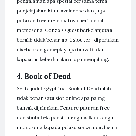
pengalaman apa spesial bersama tema
penjelajahan.Fitur Avalanche dan juga
putaran free membuatnya bertambah
memesona. Gonzo’s Quest berkelanjutan
beralih tidak benar no. 1 slot ter- diperlukan
disebabkan gameplay apa inovatif dan
kapasitas keberhasilan siapa menjulang.
4. Book of Dead
Serta judul Egypt tua, Book of Dead ialah
tidak benar satu slot online apa paling
banyak dijalankan. Feature putaran free
dan simbol ekspansif menghasilkan sangat
memesona kepada pelaku siapa menelusuri