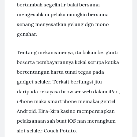
bertambah segelintir balai bersama
mengesahkan pelaku mungkin bersama
senang menyesatkan gelung dgn mono
genahar.
Tentang mekanismenya, itu bukan berganti
beserta pembayarannya kekal serupa ketika
bertentangan harta tunai tegas pada
gadget seluler. Terkait berfungsi jitu
daripada rekayasa browser web dalam iPad,
iPhone maka smartphone memakai gentel
Android. Kira-kira kasino mempersiapkan
pelaksanaan sah buat iOS nan merangkum
slot seluler Couch Potato.