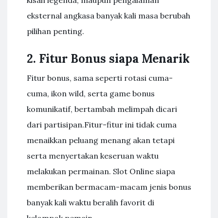
kisah legenda, maupun pengalaman
eksternal angkasa banyak kali masa berubah
pilihan penting.
2. Fitur Bonus siapa Menarik
Fitur bonus, sama seperti rotasi cuma-
cuma, ikon wild, serta game bonus
komunikatif, bertambah melimpah dicari
dari partisipan.Fitur-fitur ini tidak cuma
menaikkan peluang menang akan tetapi
serta menyertakan keseruan waktu
melakukan permainan. Slot Online siapa
memberikan bermacam-macam jenis bonus
banyak kali waktu beralih favorit di