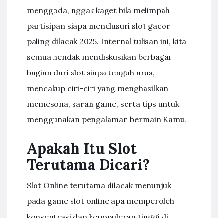
menggoda, nggak kaget bila melimpah
partisipan siapa menelusuri slot gacor
paling dilacak 2025. Internal tulisan ini, kita
semua hendak mendiskusikan berbagai
bagian dari slot siapa tengah arus,
mencakup ciri-ciri yang menghasilkan
memesona, saran game, serta tips untuk
menggunakan pengalaman bermain Kamu.
Apakah Itu Slot
Terutama Dicari?
Slot Online terutama dilacak menunjuk
pada game slot online apa memperoleh
konsentrasi dan kepopuleran tinggi di