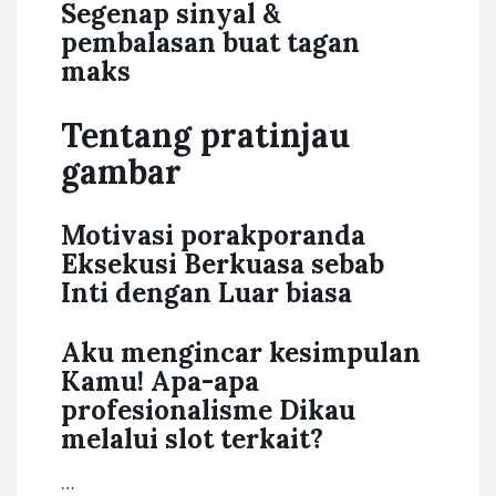
Segenap sinyal &
pembalasan buat tagan
maks
Tentang pratinjau
gambar
Motivasi porakporanda
Eksekusi Berkuasa sebab
Inti dengan Luar biasa
Aku mengincar kesimpulan
Kamu! Apa-apa
profesionalisme Dikau
melalui slot terkait?
…