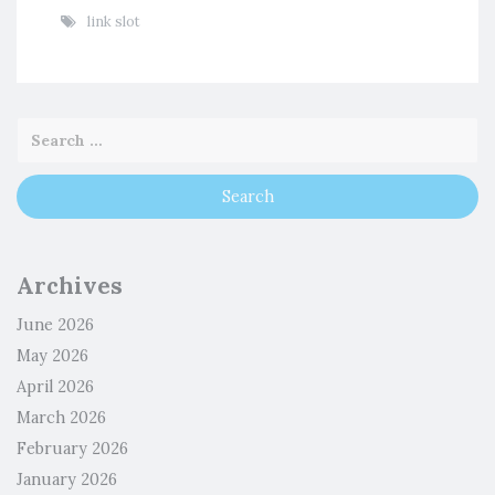
link slot
Archives
June 2026
May 2026
April 2026
March 2026
February 2026
January 2026