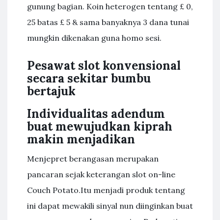
gunung bagian. Koin heterogen tentang £ 0,
25 batas £ 5 & sama banyaknya 3 dana tunai
mungkin dikenakan guna homo sesi.
Pesawat slot konvensional
secara sekitar bumbu
bertajuk
Individualitas adendum
buat mewujudkan kiprah
makin menjadikan
Menjepret berangasan merupakan
pancaran sejak keterangan slot on-line
Couch Potato.Itu menjadi produk tentang
ini dapat mewakili sinyal nun diinginkan buat