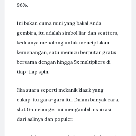
96%.
Ini bukan cuma mini yang bakal Anda
gembira, itu adalah simbol liar dan scatters,
keduanya menolong untuk menciptakan
kemenangan, satu memicu berputar gratis
bersama dengan hingga 5x multipliers di
tiap-tiap spin.
Jika suara seperti mekanik klasik yang
cukup, itu gara-gara itu. Dalam banyak cara,
slot Gameburger ini mengambil inspirasi
dari aslinya dan populer.