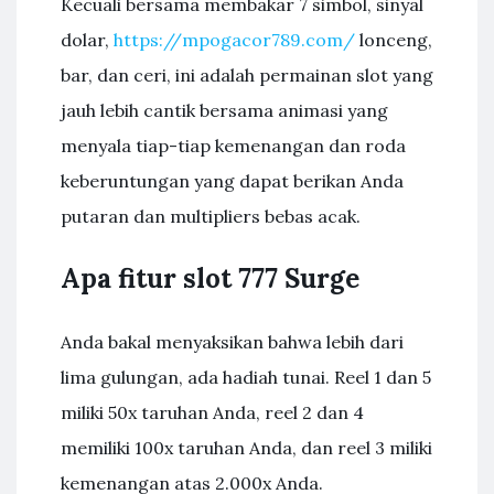
Kecuali bersama membakar 7 simbol, sinyal
dolar,
https://mpogacor789.com/
lonceng,
bar, dan ceri, ini adalah permainan slot yang
jauh lebih cantik bersama animasi yang
menyala tiap-tiap kemenangan dan roda
keberuntungan yang dapat berikan Anda
putaran dan multipliers bebas acak.
Apa fitur slot 777 Surge
Anda bakal menyaksikan bahwa lebih dari
lima gulungan, ada hadiah tunai. Reel 1 dan 5
miliki 50x taruhan Anda, reel 2 dan 4
memiliki 100x taruhan Anda, dan reel 3 miliki
kemenangan atas 2.000x Anda.