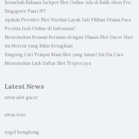
Benarkah Rahasia Jackpot Slot Online Ada di Balik Akun Pro
Singapore Pasti JP?
Apakah Provider Slot Wazdan Layak Jadi Pilihan Utama Para
Pecinta Judi Online di Indonesia?
Menemukan Sensasi Bermain dengan Ulasan Slot Gacor Hari
Ini Netent yang Bikin Ketagihan
Bingung Cari Tempat Main Slot yang Aman? Ini Dia Cara
Menemukan Link Daftar Slot Terpercaya
Latest News
situs slot gacor
situs toto
togel hongkong