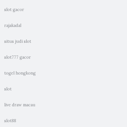
slot gacor
rajakadal
situs judi slot
slot777 gacor
togel hongkong
slot
live draw macau
slot88