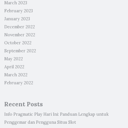
March 2023
February 2023
January 2023
December 2022
November 2022
October 2022
September 2022
May 2022
April 2022
March 2022
February 2022
Recent Posts
Info Pragmatic Play Hari Ini: Panduan Lengkap untuk
Penggemar dan Pengguna Situs Slot