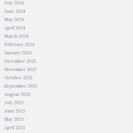
July 2024
June 2024
May 2024
April 2024
March 2024
February 2024
January 2024
December 2023
November 2023
October 2023
September 2023
August 2023
July 2023
June 2023
May 2023
April 2023