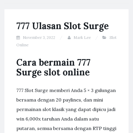
777 Ulasan Slot Surge
November 3, 2022
Mark Lee
Slot
Online
Cara bermain 777
Surge slot online
777 Slot Surge memberi Anda 5 × 3 gulungan
bersama dengan 20 paylines, dan mini
permainan slot klasik yang dapat dipicu jadi
win 6,000x taruhan Anda dalam satu
putaran, semua bersama dengan RTP tinggi