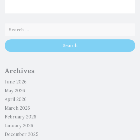
Archives
June 2026
May 2026
April 2026
March 2026
February 2026
January 2026
December 2025