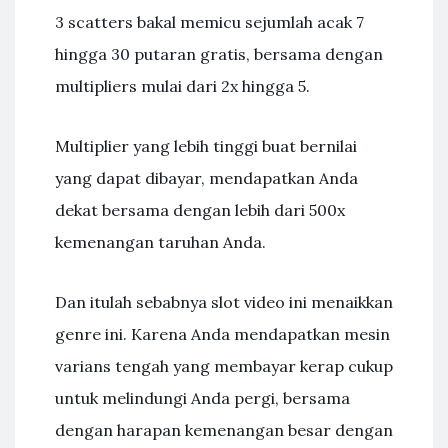
3 scatters bakal memicu sejumlah acak 7
hingga 30 putaran gratis, bersama dengan
multipliers mulai dari 2x hingga 5.
Multiplier yang lebih tinggi buat bernilai
yang dapat dibayar, mendapatkan Anda
dekat bersama dengan lebih dari 500x
kemenangan taruhan Anda.
Dan itulah sebabnya slot video ini menaikkan
genre ini. Karena Anda mendapatkan mesin
varians tengah yang membayar kerap cukup
untuk melindungi Anda pergi, bersama
dengan harapan kemenangan besar dengan