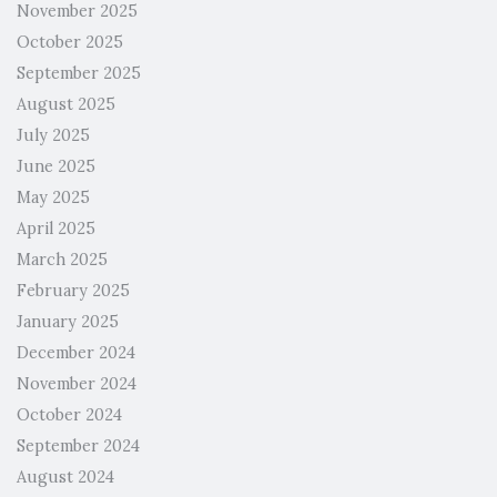
November 2025
October 2025
September 2025
August 2025
July 2025
June 2025
May 2025
April 2025
March 2025
February 2025
January 2025
December 2024
November 2024
October 2024
September 2024
August 2024