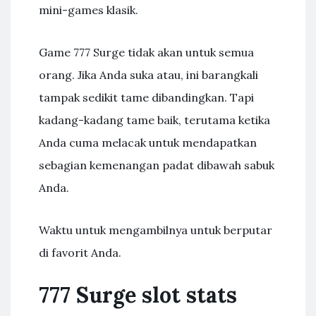
mini-games klasik.
Game 777 Surge tidak akan untuk semua
orang. Jika Anda suka atau, ini barangkali
tampak sedikit tame dibandingkan. Tapi
kadang-kadang tame baik, terutama ketika
Anda cuma melacak untuk mendapatkan
sebagian kemenangan padat dibawah sabuk
Anda.
Waktu untuk mengambilnya untuk berputar
di favorit Anda.
777 Surge slot stats