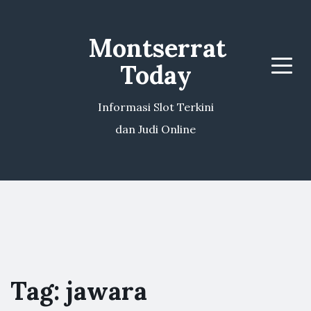
Montserrat
Today
Menu
Informasi Slot Terkini
dan Judi Online
Tag:
jawara