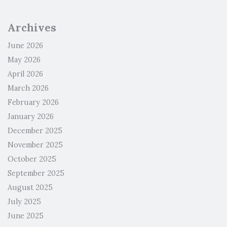
Archives
June 2026
May 2026
April 2026
March 2026
February 2026
January 2026
December 2025
November 2025
October 2025
September 2025
August 2025
July 2025
June 2025