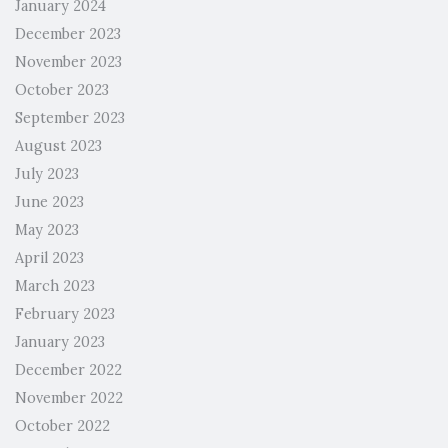
January 2024
December 2023
November 2023
October 2023
September 2023
August 2023
July 2023
June 2023
May 2023
April 2023
March 2023
February 2023
January 2023
December 2022
November 2022
October 2022