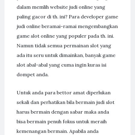
dalam memlih website judi online yang
paling gacor di th. ini? Para developer game
judi online beramai-ramai mengembangkan
game slot online yang populer pada th. ini.
Namun tidak semua permainan slot yang
ada itu seru untuk dimainkan, banyak game
slot abal-abal yang cuma ingin kuras isi
dompet anda.
Untuk anda para bettor amat diperlukan
sekali dan perhatikan bila bermain judi slot
harus bermain dengan sabar maka anda
bisa bermain penuh fokus untuk meraih
kemenangan bermain. Apabila anda