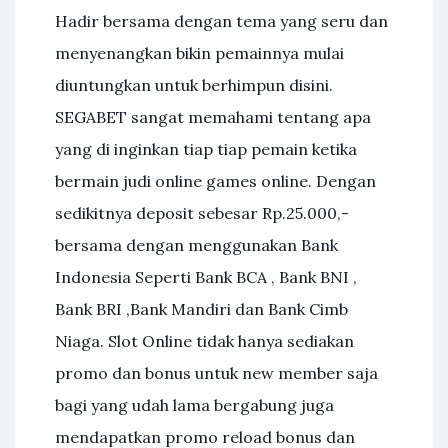
Hadir bersama dengan tema yang seru dan
menyenangkan bikin pemainnya mulai
diuntungkan untuk berhimpun disini.
SEGABET sangat memahami tentang apa
yang di inginkan tiap tiap pemain ketika
bermain judi online games online. Dengan
sedikitnya deposit sebesar Rp.25.000,-
bersama dengan menggunakan Bank
Indonesia Seperti Bank BCA , Bank BNI ,
Bank BRI ,Bank Mandiri dan Bank Cimb
Niaga. Slot Online tidak hanya sediakan
promo dan bonus untuk new member saja
bagi yang udah lama bergabung juga
mendapatkan promo reload bonus dan