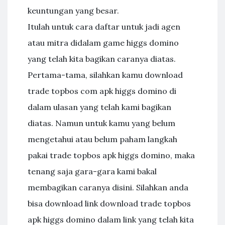
keuntungan yang besar.
Itulah untuk cara daftar untuk jadi agen
atau mitra didalam game higgs domino
yang telah kita bagikan caranya diatas.
Pertama-tama, silahkan kamu download
trade topbos com apk higgs domino di
dalam ulasan yang telah kami bagikan
diatas. Namun untuk kamu yang belum
mengetahui atau belum paham langkah
pakai trade topbos apk higgs domino, maka
tenang saja gara-gara kami bakal
membagikan caranya disini. Silahkan anda
bisa download link download trade topbos
apk higgs domino dalam link yang telah kita