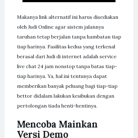
Makanya link alternatif ini harus disediakan
oleh Judi Online agar sistem jalannya
taruhan tetap berjalan tanpa hambatan tiap
tiap harinya. Fasilitas kedua yang terkenal
berasal dari Judi di internet adalah service
live chat 24 jam nonstop tanpa batas tiap-
tiap harinya. Ya, hal ini tentunya dapat
memberikan banyak peluang bagi tiap-tiap
bettor didalam lakukan kesibukan dengan
pertolongan tiada henti-hentinya.
Mencoba Mainkan
Versi Demo