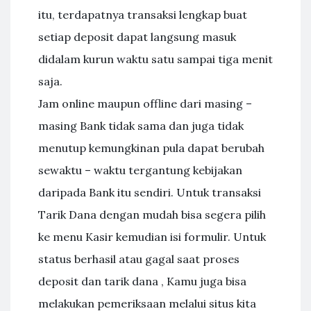
itu, terdapatnya transaksi lengkap buat
setiap deposit dapat langsung masuk
didalam kurun waktu satu sampai tiga menit
saja.
Jam online maupun offline dari masing –
masing Bank tidak sama dan juga tidak
menutup kemungkinan pula dapat berubah
sewaktu – waktu tergantung kebijakan
daripada Bank itu sendiri. Untuk transaksi
Tarik Dana dengan mudah bisa segera pilih
ke menu Kasir kemudian isi formulir. Untuk
status berhasil atau gagal saat proses
deposit dan tarik dana , Kamu juga bisa
melakukan pemeriksaan melalui situs kita