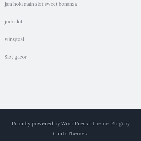
jam hoki main slot sweet bonanza
judi slot
winsgoal
Slot gacor
Proudly powered by WordPress
|
Theme: Blogi by
CantoThemes
.