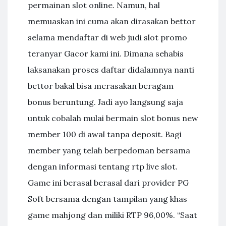
permainan slot online. Namun, hal
memuaskan ini cuma akan dirasakan bettor
selama mendaftar di web judi slot promo
teranyar Gacor kami ini. Dimana sehabis
laksanakan proses daftar didalamnya nanti
bettor bakal bisa merasakan beragam
bonus beruntung. Jadi ayo langsung saja
untuk cobalah mulai bermain slot bonus new
member 100 di awal tanpa deposit. Bagi
member yang telah berpedoman bersama
dengan informasi tentang rtp live slot.
Game ini berasal berasal dari provider PG
Soft bersama dengan tampilan yang khas
game mahjong dan miliki RTP 96,00%. “Saat