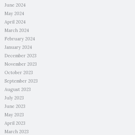
June 2024
May 2024
April 2024
March 2024
February 2024
January 2024
December 2023
November 2023
October 2023
September 2023
August 2023
July 2023
June 2023
May 2023
April 2023
March 2023