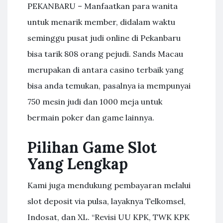
PEKANBARU – Manfaatkan para wanita
untuk menarik member, didalam waktu
seminggu pusat judi online di Pekanbaru
bisa tarik 808 orang pejudi. Sands Macau
merupakan di antara casino terbaik yang
bisa anda temukan, pasalnya ia mempunyai
750 mesin judi dan 1000 meja untuk
bermain poker dan game lainnya.
Pilihan Game Slot
Yang Lengkap
Kami juga mendukung pembayaran melalui
slot deposit via pulsa, layaknya Telkomsel,
Indosat, dan XL. “Revisi UU KPK, TWK KPK