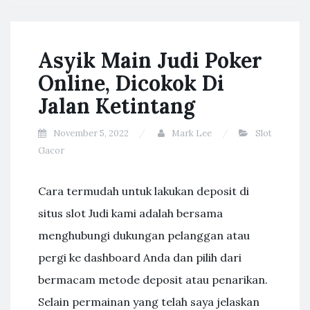
Asyik Main Judi Poker
Online, Dicokok Di
Jalan Ketintang
November 5, 2022
Mark Lee
Slot
Gacor
Cara termudah untuk lakukan deposit di
situs slot Judi kami adalah bersama
menghubungi dukungan pelanggan atau
pergi ke dashboard Anda dan pilih dari
bermacam metode deposit atau penarikan.
Selain permainan yang telah saya jelaskan