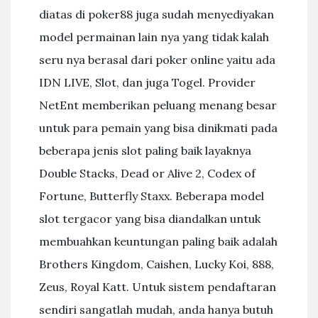
diatas di poker88 juga sudah menyediyakan
model permainan lain nya yang tidak kalah
seru nya berasal dari poker online yaitu ada
IDN LIVE, Slot, dan juga Togel. Provider
NetEnt memberikan peluang menang besar
untuk para pemain yang bisa dinikmati pada
beberapa jenis slot paling baik layaknya
Double Stacks, Dead or Alive 2, Codex of
Fortune, Butterfly Staxx. Beberapa model
slot tergacor yang bisa diandalkan untuk
membuahkan keuntungan paling baik adalah
Brothers Kingdom, Caishen, Lucky Koi, 888,
Zeus, Royal Katt. Untuk sistem pendaftaran
sendiri sangatlah mudah, anda hanya butuh