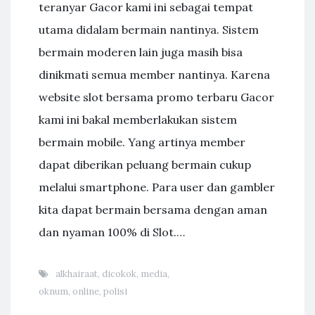
teranyar Gacor kami ini sebagai tempat
utama didalam bermain nantinya. Sistem
bermain moderen lain juga masih bisa
dinikmati semua member nantinya. Karena
website slot bersama promo terbaru Gacor
kami ini bakal memberlakukan sistem
bermain mobile. Yang artinya member
dapat diberikan peluang bermain cukup
melalui smartphone. Para user dan gambler
kita dapat bermain bersama dengan aman
dan nyaman 100% di Slot.…
alkhairaat
,
dicokok
,
media
,
oknum
,
online
,
polisi