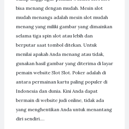
bisa menang dengan mudah. Mesin slot
mudah menangs adalah mesin slot mudah
menang yang miliki gambar yang dimainkan
selama tiga spin slot atau lebih dan
berputar saat tombol ditekan. Untuk
menilai apakah Anda menang atau tidak,
gunakan hasil gambar yang diterima di layar
pemain website Slot Slot. Poker adalah di
antara permainan kartu paling populer di
Indonesia dan dunia. Kini Anda dapat
bermain di website judi online, tidak ada
yang menghentikan Anda untuk menantang
diri sendiri.…