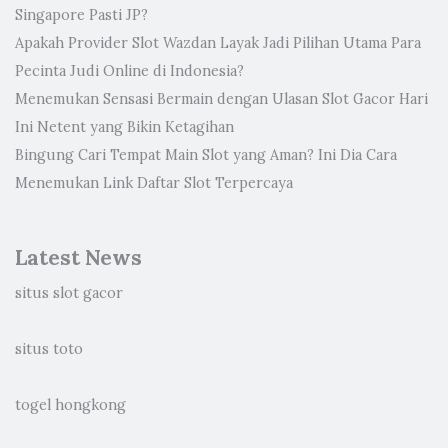
Singapore Pasti JP?
Apakah Provider Slot Wazdan Layak Jadi Pilihan Utama Para
Pecinta Judi Online di Indonesia?
Menemukan Sensasi Bermain dengan Ulasan Slot Gacor Hari
Ini Netent yang Bikin Ketagihan
Bingung Cari Tempat Main Slot yang Aman? Ini Dia Cara
Menemukan Link Daftar Slot Terpercaya
Latest News
situs slot gacor
situs toto
togel hongkong