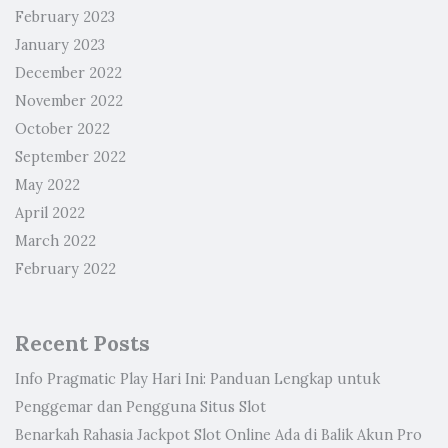
February 2023
January 2023
December 2022
November 2022
October 2022
September 2022
May 2022
April 2022
March 2022
February 2022
Recent Posts
Info Pragmatic Play Hari Ini: Panduan Lengkap untuk
Penggemar dan Pengguna Situs Slot
Benarkah Rahasia Jackpot Slot Online Ada di Balik Akun Pro