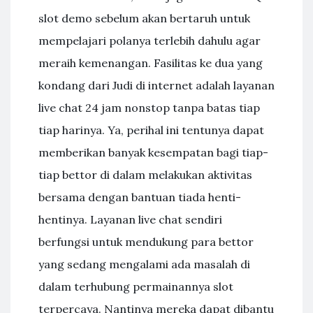
slot demo sebelum akan bertaruh untuk
mempelajari polanya terlebih dahulu agar
meraih kemenangan. Fasilitas ke dua yang
kondang dari Judi di internet adalah layanan
live chat 24 jam nonstop tanpa batas tiap
tiap harinya. Ya, perihal ini tentunya dapat
memberikan banyak kesempatan bagi tiap-
tiap bettor di dalam melakukan aktivitas
bersama dengan bantuan tiada henti-
hentinya. Layanan live chat sendiri
berfungsi untuk mendukung para bettor
yang sedang mengalami ada masalah di
dalam terhubung permainannya slot
terpercaya. Nantinya mereka dapat dibantu