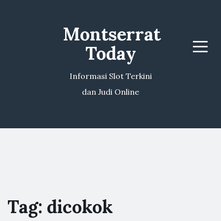
Montserrat
Today
Menu
Informasi Slot Terkini
dan Judi Online
Tag:
dicokok