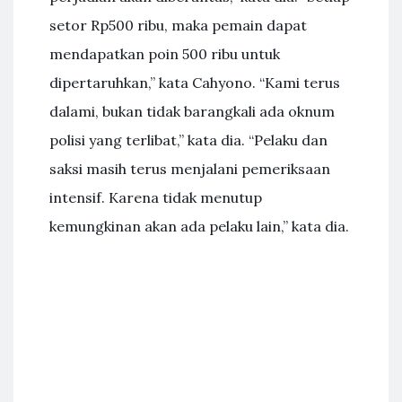
setor Rp500 ribu, maka pemain dapat
mendapatkan poin 500 ribu untuk
dipertaruhkan,” kata Cahyono. “Kami terus
dalami, bukan tidak barangkali ada oknum
polisi yang terlibat,” kata dia. “Pelaku dan
saksi masih terus menjalani pemeriksaan
intensif. Karena tidak menutup
kemungkinan akan ada pelaku lain,” kata dia.