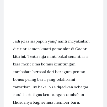
Jadi jelas siapapun yang nanti meyakinkan
diri untuk menikmati game slot di Gacor
kita ini. Tentu saja nanti bakal senantiasa
bisa menerima komisi keuntungan
tambahan berasal dari beragam promo
bonus paling baru yang telah kami
tawarkan. Ini bakal bisa dijadikan sebagai
modal sekaligus keuntungan tambahan
khususnya bagi semua member baru.