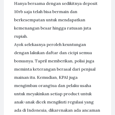
Hanya bersama dengan sedikitnya deposit
10rb saja telah bisa bermain dan
berkesempatan untuk mendapatkan
kemenangan besar hingga ratusan juta
rupiah.
Ayok selekasnya peroleh keuntungan
dengan lakukan daftar dan cicipi semua
bonusnya. Tapril memberikan, polisi juga
meminta keterangan berasal dari penjual
mainan itu. Kemudian, KPAI juga
mengimbau orangtua dan pelaku usaha
untuk meyakinkan setiap product untuk
anak-anak dicek mengikuti regulasi yang
ada di Indonesia, dikarenakan ada ancaman