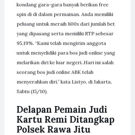
kondang gara-gara banyak berikan free
spin di di dalam permainan. Anda memiliki
peluang untuk meraih 800x dari jumlah bet
yang dipasang serta memiliki RTP sebesar
95,19%. “Kami telah mengirim anggota
untuk menyelidiki para bos judi online yang
melarikan diri ke luar negeri..Hari ini salah
seorang bos judi online ABK telah
menyerahkan diri,” kata Listyo, di Jakarta,
Sabtu (15/10).
Delapan Pemain Judi
Kartu Remi Ditangkap
Polsek Rawa Jitu