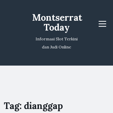
Montserrat
Today
Menu
Informasi Slot Terkini
dan Judi Online
Tag:
dianggap