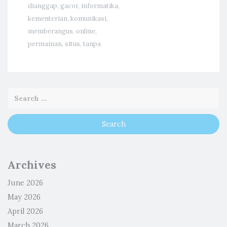
dianggap
,
gacor
,
informatika
,
kementerian
,
komunikasi
,
memberangus
,
online
,
permainan
,
situs
,
tanpa
Archives
June 2026
May 2026
April 2026
March 2026