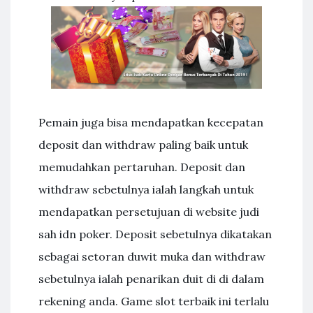
Pemain juga bisa mendapatkan kecepatan
deposit dan withdraw paling baik untuk
memudahkan pertaruhan. Deposit dan
withdraw sebetulnya ialah langkah untuk
mendapatkan persetujuan di website judi
sah idn poker. Deposit sebetulnya dikatakan
sebagai setoran duwit muka dan withdraw
sebetulnya ialah penarikan duit di di dalam
rekening anda. Game slot terbaik ini terlalu