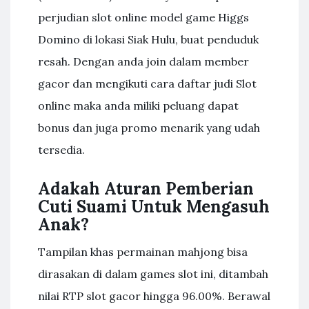
perjudian slot online model game Higgs
Domino di lokasi Siak Hulu, buat penduduk
resah. Dengan anda join dalam member
gacor dan mengikuti cara daftar judi Slot
online maka anda miliki peluang dapat
bonus dan juga promo menarik yang udah
tersedia.
Adakah Aturan Pemberian
Cuti Suami Untuk Mengasuh
Anak?
Tampilan khas permainan mahjong bisa
dirasakan di dalam games slot ini, ditambah
nilai RTP slot gacor hingga 96.00%. Berawal