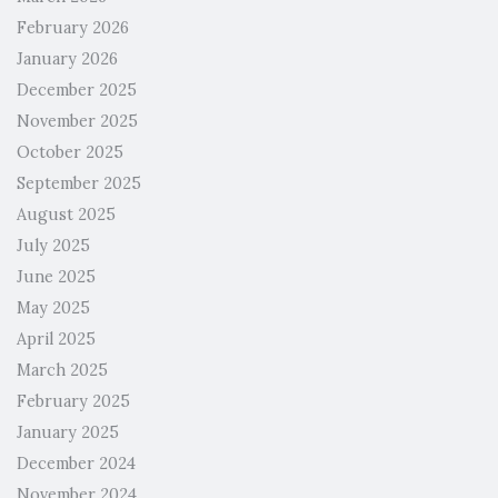
February 2026
January 2026
December 2025
November 2025
October 2025
September 2025
August 2025
July 2025
June 2025
May 2025
April 2025
March 2025
February 2025
January 2025
December 2024
November 2024