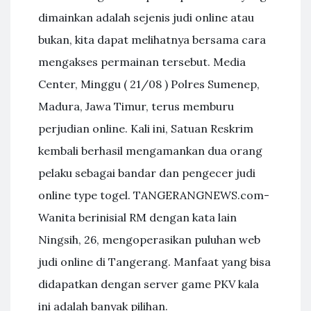
dimainkan adalah sejenis judi online atau
bukan, kita dapat melihatnya bersama cara
mengakses permainan tersebut. Media
Center, Minggu ( 21/08 ) Polres Sumenep,
Madura, Jawa Timur, terus memburu
perjudian online. Kali ini, Satuan Reskrim
kembali berhasil mengamankan dua orang
pelaku sebagai bandar dan pengecer judi
online type togel. TANGERANGNEWS.com-
Wanita berinisial RM dengan kata lain
Ningsih, 26, mengoperasikan puluhan web
judi online di Tangerang. Manfaat yang bisa
didapatkan dengan server game PKV kala
ini adalah banyak pilihan.