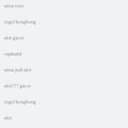
situs toto
togel hongkong
slot gacor
rajakadal
situs judi slot
slot777 gacor
togel hongkong
slot