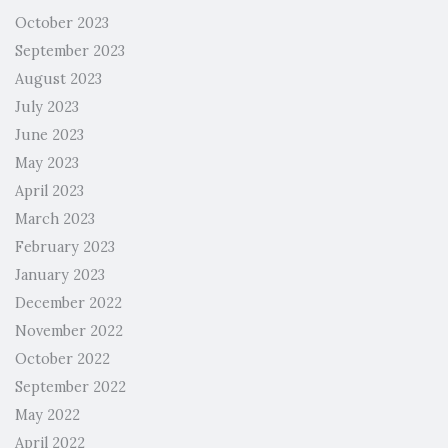
October 2023
September 2023
August 2023
July 2023
June 2023
May 2023
April 2023
March 2023
February 2023
January 2023
December 2022
November 2022
October 2022
September 2022
May 2022
April 2022