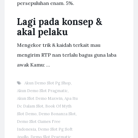
persepuluhan enam. 5%.
Lagi pada konsep &
akal pelaku
Mengekor trik & kaidah terkait mau
mengirim RTP nan terlalu bagus guna laba
awak Kamu: …
Akun Demo Slot Pg Shop
,
Akun Demo Slot Pragmatic
,
Akun Slot Demo Maxwin
,
Apa Itu
Dc Dalam Slot
,
Book Of Myth
Slot Demo
,
Demo Bonanza Slot
,
Demo Slot Games Free
Indonesia
,
Demo Slot Pg Soft
Apollo
,
Demo Slot Pragmatic