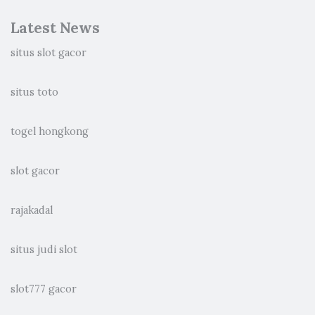
Latest News
situs slot gacor
situs toto
togel hongkong
slot gacor
rajakadal
situs judi slot
slot777 gacor