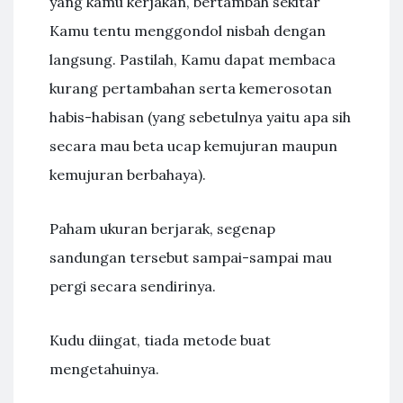
yang kamu kerjakan, bertambah sekitar
Kamu tentu menggondol nisbah dengan
langsung. Pastilah, Kamu dapat membaca
kurang pertambahan serta kemerosotan
habis-habisan (yang sebetulnya yaitu apa sih
secara mau beta ucap kemujuran maupun
kemujuran berbahaya).
Paham ukuran berjarak, segenap
sandungan tersebut sampai-sampai mau
pergi secara sendirinya.
Kudu diingat, tiada metode buat
mengetahuinya.