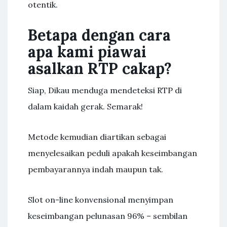
otentik.
Betapa dengan cara
apa kami piawai
asalkan RTP cakap?
Siap, Dikau menduga mendeteksi RTP di
dalam kaidah gerak. Semarak!
Metode kemudian diartikan sebagai
menyelesaikan peduli apakah keseimbangan
pembayarannya indah maupun tak.
Slot on-line konvensional menyimpan
keseimbangan pelunasan 96% – sembilan