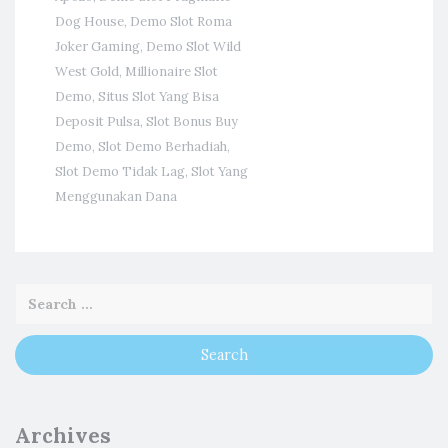
Dog House
,
Demo Slot Roma
Joker Gaming
,
Demo Slot Wild
West Gold
,
Millionaire Slot
Demo
,
Situs Slot Yang Bisa
Deposit Pulsa
,
Slot Bonus Buy
Demo
,
Slot Demo Berhadiah
,
Slot Demo Tidak Lag
,
Slot Yang
Menggunakan Dana
Archives