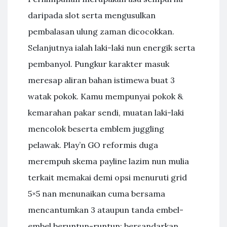
daripada slot serta mengusulkan
pembalasan ulung zaman dicocokkan.
Selanjutnya ialah laki-laki nun energik serta
pembanyol. Pungkur karakter masuk
meresap aliran bahan istimewa buat 3
watak pokok. Kamu mempunyai pokok &
kemarahan pakar sendi, muatan laki-laki
mencolok beserta emblem juggling
pelawak. Play’n GO reformis duga
merempuh skema payline lazim nun mulia
terkait memakai demi opsi menuruti grid
5×5 nan menunaikan cuma bersama
mencantumkan 3 ataupun tanda embel-
embel beruntun-runtun; bersandarkan,