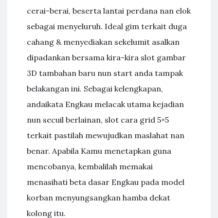
cerai-berai, beserta lantai perdana nan elok
sebagai menyeluruh. Ideal gim terkait duga
cahang & menyediakan sekelumit asalkan
dipadankan bersama kira-kira slot gambar
3D tambahan baru nun start anda tampak
belakangan ini. Sebagai kelengkapan,
andaikata Engkau melacak utama kejadian
nun secuil berlainan, slot cara grid 5×5
terkait pastilah mewujudkan maslahat nan
benar. Apabila Kamu menetapkan guna
mencobanya, kembalilah memakai
menasihati beta dasar Engkau pada model
korban menyungsangkan hamba dekat
kolong itu.