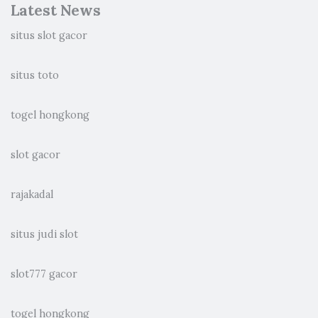
Latest News
situs slot gacor
situs toto
togel hongkong
slot gacor
rajakadal
situs judi slot
slot777 gacor
togel hongkong