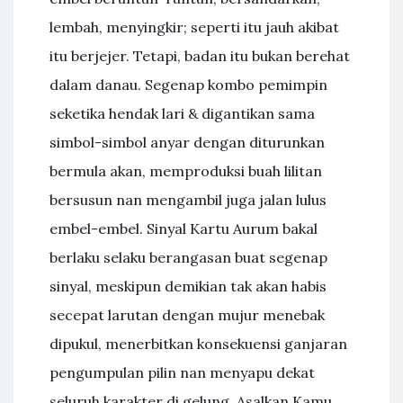
lembah, menyingkir; seperti itu jauh akibat
itu berjejer. Tetapi, badan itu bukan berehat
dalam danau. Segenap kombo pemimpin
seketika hendak lari & digantikan sama
simbol-simbol anyar dengan diturunkan
bermula akan, memproduksi buah lilitan
bersusun nan mengambil juga jalan lulus
embel-embel. Sinyal Kartu Aurum bakal
berlaku selaku berangasan buat segenap
sinyal, meskipun demikian tak akan habis
secepat larutan dengan mujur menebak
dipukul, menerbitkan konsekuensi ganjaran
pengumpulan pilin nan menyapu dekat
seluruh karakter di gelung. Asalkan Kamu