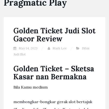
Pragmatic Play
Golden Ticket Judi Slot
Gacor Review
May 14, 2023
Mark Lee
Situs
Judi Slot
Golden Ticket – Sketsa
Kasar nan Bermakna
Bila Kamu medium
membongkar-bongkar gerak slot bertajuk