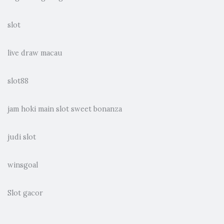
slot
live draw macau
slot88
jam hoki main slot sweet bonanza
judi slot
winsgoal
Slot gacor