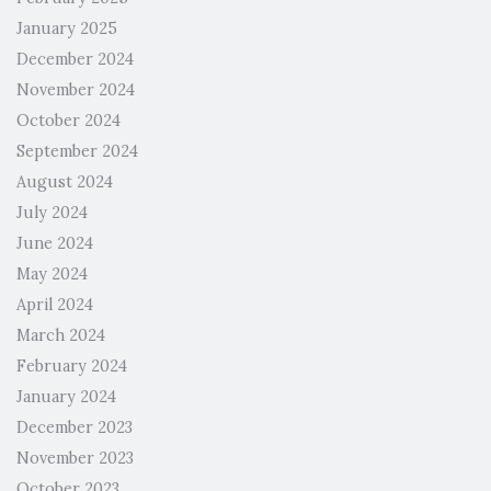
January 2025
December 2024
November 2024
October 2024
September 2024
August 2024
July 2024
June 2024
May 2024
April 2024
March 2024
February 2024
January 2024
December 2023
November 2023
October 2023