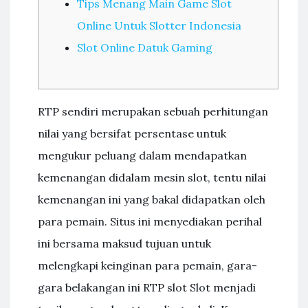
Tips Menang Main Game Slot
Online Untuk Slotter Indonesia
Slot Online Datuk Gaming
RTP sendiri merupakan sebuah perhitungan
nilai yang bersifat persentase untuk
mengukur peluang dalam mendapatkan
kemenangan didalam mesin slot, tentu nilai
kemenangan ini yang bakal didapatkan oleh
para pemain. Situs ini menyediakan perihal
ini bersama maksud tujuan untuk
melengkapi keinginan para pemain, gara-
gara belakangan ini RTP slot Slot menjadi