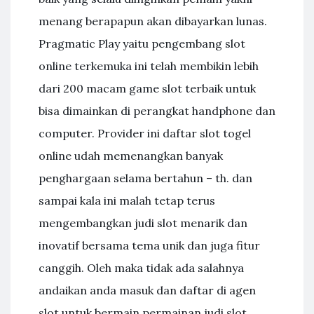
menang berapapun akan dibayarkan lunas.
Pragmatic Play yaitu pengembang slot
online terkemuka ini telah membikin lebih
dari 200 macam game slot terbaik untuk
bisa dimainkan di perangkat handphone dan
computer. Provider ini daftar slot togel
online udah memenangkan banyak
penghargaan selama bertahun – th. dan
sampai kala ini malah tetap terus
mengembangkan judi slot menarik dan
inovatif bersama tema unik dan juga fitur
canggih. Oleh maka tidak ada salahnya
andaikan anda masuk dan daftar di agen
slot untuk bermain permainan judi slot