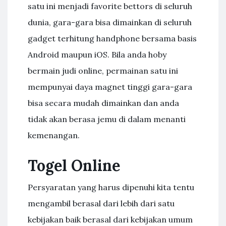
satu ini menjadi favorite bettors di seluruh
dunia, gara-gara bisa dimainkan di seluruh
gadget terhitung handphone bersama basis
Android maupun iOS. Bila anda hoby
bermain judi online, permainan satu ini
mempunyai daya magnet tinggi gara-gara
bisa secara mudah dimainkan dan anda
tidak akan berasa jemu di dalam menanti
kemenangan.
Togel Online
Persyaratan yang harus dipenuhi kita tentu
mengambil berasal dari lebih dari satu
kebijakan baik berasal dari kebijakan umum