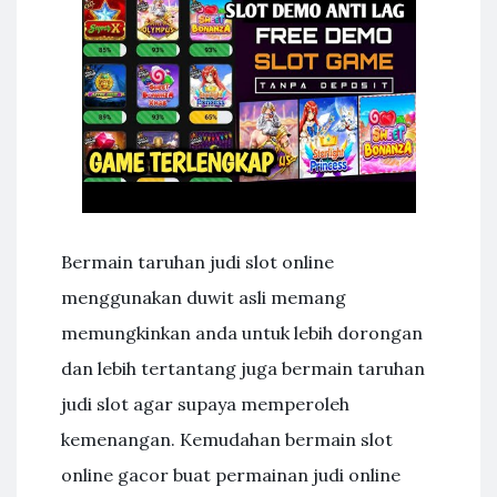
Bermain taruhan judi slot online
menggunakan duwit asli memang
memungkinkan anda untuk lebih dorongan
dan lebih tertantang juga bermain taruhan
judi slot agar supaya memperoleh
kemenangan. Kemudahan bermain slot
online gacor buat permainan judi online