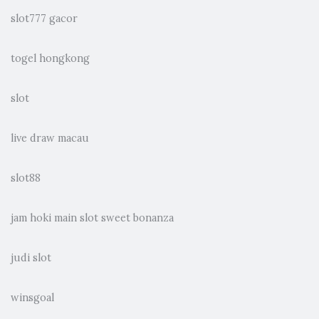
slot777 gacor
togel hongkong
slot
live draw macau
slot88
jam hoki main slot sweet bonanza
judi slot
winsgoal