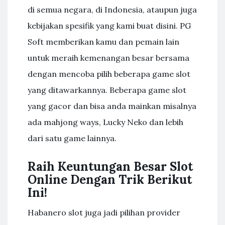
di semua negara, di Indonesia, ataupun juga
kebijakan spesifik yang kami buat disini. PG
Soft memberikan kamu dan pemain lain
untuk meraih kemenangan besar bersama
dengan mencoba pilih beberapa game slot
yang ditawarkannya. Beberapa game slot
yang gacor dan bisa anda mainkan misalnya
ada mahjong ways, Lucky Neko dan lebih
dari satu game lainnya.
Raih Keuntungan Besar Slot
Online Dengan Trik Berikut
Ini!
Habanero slot juga jadi pilihan provider