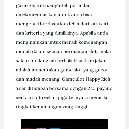
gara-gara itu sangatlah perlu dan
direkomendasikan untuk anda bisa
mengenali berdasarkan lebih dari satu ciri
dan kriteria yang dimilikinya. Apabila anda
menginginkan untuk meraih kemenangan
mudah dalam sebuah permainan slot, maka
salah satu langkah terbaik bisa dikerjakan
adalah menentukan game slot yang gacor
dan mudah menang. Game slot Happy Rich
Year ditambah bersama dengan 243 payline
serta 5 slot reel ini juga ternyata memiliki
tingkat kemenangan yang tinggi.