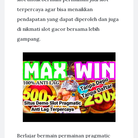
terpercaya agar bisa menaikkan
pendapatan yang dapat diperoleh dan juga
di nikmati slot gacor bersama lebih
gampang.
Berlajar bermain permainan pragmatic