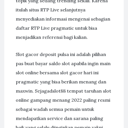
topik yang sedang trending sekali. Karena
itulah situs RTP Live selanjutnya
menyediakan informasi mengenai sebagian
daftar RTP Live pragmatic untuk bisa
menjadikan referensi bagi kalian.
Slot gacor deposit pulsa ini adalah pilihan
pas buat bayar saldo slot apabila ingin main
slot online bersama slot gacor hari ini
pragmatic yang bisa berikan menang dan
maxwin. Sejagadslot88 tempat taruhan slot
online gampang menang 2022 paling resmi
sebagai wadah semua pemain untuk
mendapatkan service dan sarana paling
baik yang selalu diinginkan pemain yakni