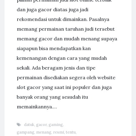
dan juga gacor diatas juga jadi
rekomendasi untuk dimainkan. Pasalnya
memang permainan taruhan judi tersebut
memang gacor dan mudah menang supaya
siapapun bisa mendapatkan kan
kemenangan dengan cara yang mudah
sekali. Ada beragam jenis dan tipe
permainan disediakan segera oleh website
slot gacor yang saat ini populer dan juga
banyak orang yang sesudah itu
memainkannya.…
datuk
,
gacor
,
gaming
,
gampang
,
menang
,
resmi
,
tentu
,