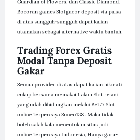
Guardian of Flowers, dan Classic Diamond.
Bocoran games Slotgacor deposit via pulsa
di atas sungguh-sungguh dapat kalian
utamakan sebagai alternative waktu buntuh.
Trading Forex Gratis
Modal Tanpa Deposit
Gakar
Semua provider di atas dapat kalian nikmati
cukup bersama memakai 1 akun Slot resmi
yang udah dihidangkan melalui Bet77 Slot
online terpercaya Suneo138 . Maka tidak
boleh salah kala menentukan situs judi
online terpercaya Indonesia, Hanya gara-