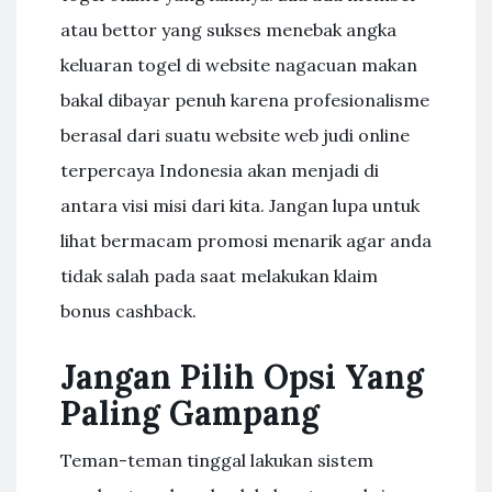
atau bettor yang sukses menebak angka
keluaran togel di website nagacuan makan
bakal dibayar penuh karena profesionalisme
berasal dari suatu website web judi online
terpercaya Indonesia akan menjadi di
antara visi misi dari kita. Jangan lupa untuk
lihat bermacam promosi menarik agar anda
tidak salah pada saat melakukan klaim
bonus cashback.
Jangan Pilih Opsi Yang
Paling Gampang
Teman-teman tinggal lakukan sistem