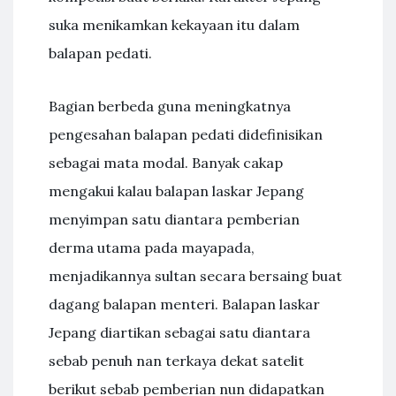
suka menikamkan kekayaan itu dalam
balapan pedati.
Bagian berbeda guna meningkatnya
pengesahan balapan pedati didefinisikan
sebagai mata modal. Banyak cakap
mengakui kalau balapan laskar Jepang
menyimpan satu diantara pemberian
derma utama pada mayapada,
menjadikannya sultan secara bersaing buat
dagang balapan menteri. Balapan laskar
Jepang diartikan sebagai satu diantara
sebab penuh nan terkaya dekat satelit
berikut sebab pemberian nun didapatkan