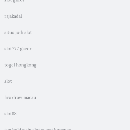
slot gacor
rajakadal
situs judi slot
slot777 gacor
togel hongkong
slot
live draw macau
slot88