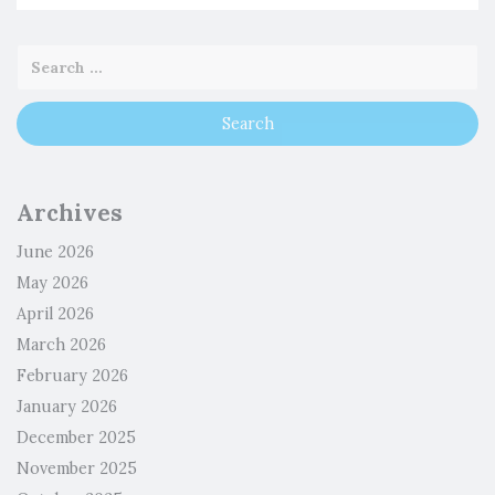
Archives
June 2026
May 2026
April 2026
March 2026
February 2026
January 2026
December 2025
November 2025