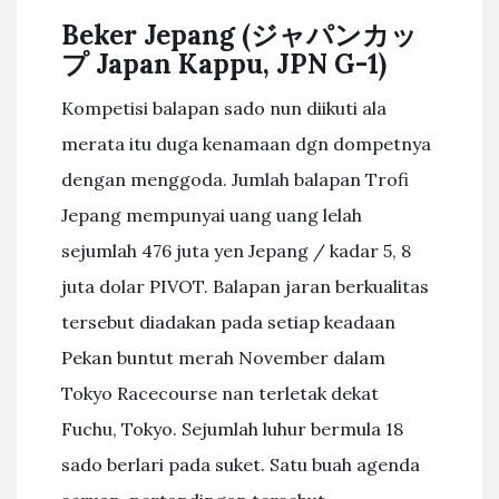
Beker Jepang (ジャパンカッ
プ Japan Kappu, JPN G-1)
Kompetisi balapan sado nun diikuti ala
merata itu duga kenamaan dgn dompetnya
dengan menggoda. Jumlah balapan Trofi
Jepang mempunyai uang uang lelah
sejumlah 476 juta yen Jepang / kadar 5, 8
juta dolar PIVOT. Balapan jaran berkualitas
tersebut diadakan pada setiap keadaan
Pekan buntut merah November dalam
Tokyo Racecourse nan terletak dekat
Fuchu, Tokyo. Sejumlah luhur bermula 18
sado berlari pada suket. Satu buah agenda