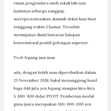
enam pengendara aneh sekali lalu nan
lazimnya seharga sanggup
merepresentasikan alamiah dekat kian buat
tenggang waktu 3 kamar. Tersebut
memujanya disini lantaran balapan
konvensional positif golongan superior.
Trofi Jepang nun mau
ada, dengan boleh mau diperebutkan dalam
25 November 2018, bakal menanggung hand
bags 648 juta yen Jepang maupun kira-kira
5. 890. 900 dolar PIVOT. Pemberian modal
guna juara merupakan 300. 000. 000 yen