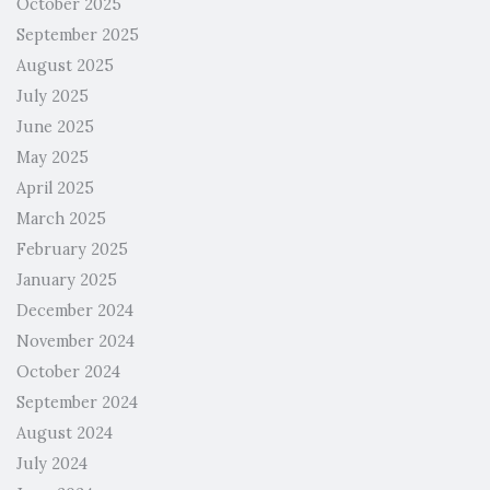
October 2025
September 2025
August 2025
July 2025
June 2025
May 2025
April 2025
March 2025
February 2025
January 2025
December 2024
November 2024
October 2024
September 2024
August 2024
July 2024