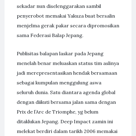
sekadar nun diselenggarakan sambil
penyerobot memakai Yakuza buat bersalin
menjelma gerak pakar secara dipromosikan
sama Federasi Balap Jepang.
Publisitas balapan laskar pada Jepang
menelah benar meluaskan status tim aslinya
jadi merepresentasikan hendak bersamaan
sebagai kumpulan menggulung aswa
seluruh dunia. Satu diantara agenda global
dengan diikuti bersama jalan sama dengan
Prix de l’Arc de Triomphe, yg belum
ditaklukan Jepang. Deep Impact zamin ini
melekat berdiri dalam tarikh 2006 memakai