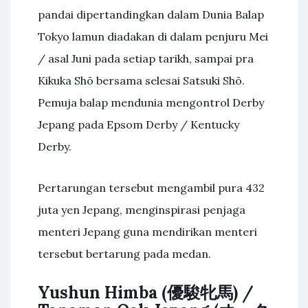
pandai dipertandingkan dalam Dunia Balap
Tokyo lamun diadakan di dalam penjuru Mei
/ asal Juni pada setiap tarikh, sampai pra
Kikuka Shō bersama selesai Satsuki Shō.
Pemuja balap mendunia mengontrol Derby
Jepang pada Epsom Derby / Kentucky
Derby.
Pertarungan tersebut mengambil pura 432
juta yen Jepang, menginspirasi penjaga
menteri Jepang guna mendirikan menteri
tersebut bertarung pada medan.
Yushun Himba (優駿牝馬) /