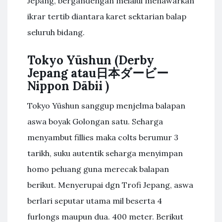
Jepang, bergandengan melalui menawarkan
ikrar tertib diantara karet sektarian balap
seluruh bidang.
Tokyo Yūshun (Derby
Jepang atau日本ダービー
Nippon Dābii )
Tokyo Yūshun sanggup menjelma balapan
aswa boyak Golongan satu. Seharga
menyambut fillies maka colts berumur 3
tarikh, suku autentik seharga menyimpan
homo peluang guna merecak balapan
berikut. Menyerupai dgn Trofi Jepang, aswa
berlari seputar utama mil beserta 4
furlongs maupun dua. 400 meter. Berikut