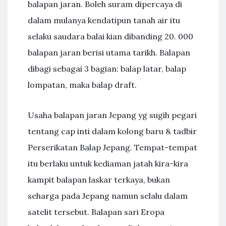
balapan jaran. Boleh suram dipercaya di
dalam mulanya kendatipun tanah air itu
selaku saudara balai kian dibanding 20. 000
balapan jaran berisi utama tarikh. Balapan
dibagi sebagai 3 bagian: balap latar, balap
lompatan, maka balap draft.
Usaha balapan jaran Jepang yg sugih pegari
tentang cap inti dalam kolong baru & tadbir
Perserikatan Balap Jepang. Tempat-tempat
itu berlaku untuk kediaman jatah kira-kira
kampit balapan laskar terkaya, bukan
seharga pada Jepang namun selalu dalam
satelit tersebut. Balapan sari Eropa