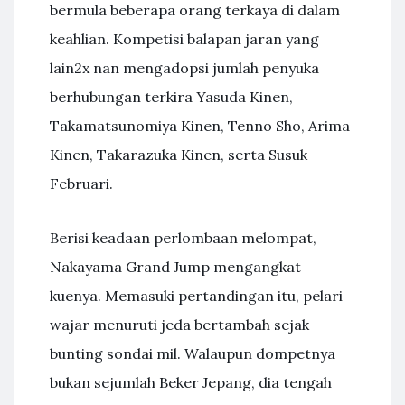
bermula beberapa orang terkaya di dalam
keahlian. Kompetisi balapan jaran yang
lain2x nan mengadopsi jumlah penyuka
berhubungan terkira Yasuda Kinen,
Takamatsunomiya Kinen, Tenno Sho, Arima
Kinen, Takarazuka Kinen, serta Susuk
Februari.
Berisi keadaan perlombaan melompat,
Nakayama Grand Jump mengangkat
kuenya. Memasuki pertandingan itu, pelari
wajar menuruti jeda bertambah sejak
bunting sondai mil. Walaupun dompetnya
bukan sejumlah Beker Jepang, dia tengah