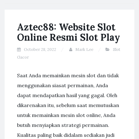
Aztec88: Website Slot
Online Resmi Slot Play
October 28, 2022
Mark Lee
Slot
Gacor
Saat Anda memainkan mesin slot dan tidak
menggunakan siasat permainan, Anda
dapat mendapatkan hasil yang gagal. Oleh
dikarenakan itu, sebelum saat memutuskan
untuk memainkan mesin slot online, Anda
butuh menyiapkan strategi permainan.
Kualitas paling baik didalam sediakan judi