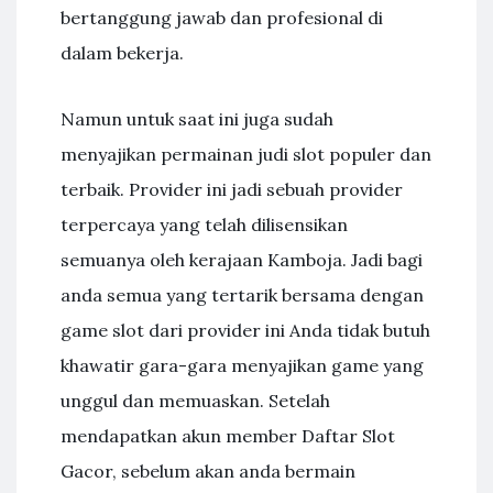
bertanggung jawab dan profesional di
dalam bekerja.
Namun untuk saat ini juga sudah
menyajikan permainan judi slot populer dan
terbaik. Provider ini jadi sebuah provider
terpercaya yang telah dilisensikan
semuanya oleh kerajaan Kamboja. Jadi bagi
anda semua yang tertarik bersama dengan
game slot dari provider ini Anda tidak butuh
khawatir gara-gara menyajikan game yang
unggul dan memuaskan. Setelah
mendapatkan akun member Daftar Slot
Gacor, sebelum akan anda bermain