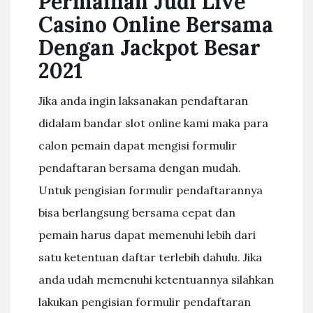
Permainan Judi Live
Casino Online Bersama
Dengan Jackpot Besar
2021
Jika anda ingin laksanakan pendaftaran
didalam bandar slot online kami maka para
calon pemain dapat mengisi formulir
pendaftaran bersama dengan mudah.
Untuk pengisian formulir pendaftarannya
bisa berlangsung bersama cepat dan
pemain harus dapat memenuhi lebih dari
satu ketentuan daftar terlebih dahulu. Jika
anda udah memenuhi ketentuannya silahkan
lakukan pengisian formulir pendaftaran