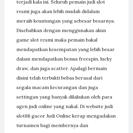
terjadi kala ini. Seluruh pemain judi slot
resmi juga akan lebih mudah didalam
meraih keuntungan yang sebesar besarnya.
Disebabkan dengan menggunakan akun
game slot resmi maka pemain bakal
mendapatkan kesempatan yang lebih besar
dalam mendapatkan bonus freespin, lucky
draw, dan juga scatter. Apalagi bermain
disini telah terbukti bebas berasal dari
segala macam kecurangan dan juga
settingan yang banyak dilakukan oleh para
agen judi online yang nakal. Di website judi
slot88 gacor Judi Online kerap mengadakan
turnamen bagi membernya dan