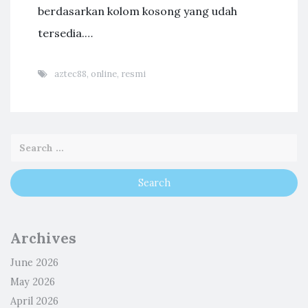
berdasarkan kolom kosong yang udah
tersedia.…
aztec88
,
online
,
resmi
Archives
June 2026
May 2026
April 2026