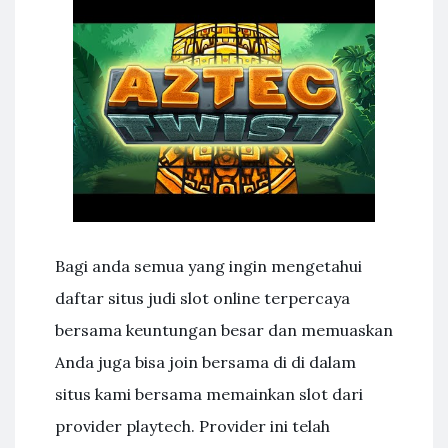
Bagi anda semua yang ingin mengetahui
daftar situs judi slot online terpercaya
bersama keuntungan besar dan memuaskan
Anda juga bisa join bersama di di dalam
situs kami bersama memainkan slot dari
provider playtech. Provider ini telah