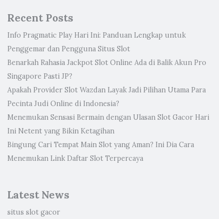
Recent Posts
Info Pragmatic Play Hari Ini: Panduan Lengkap untuk
Penggemar dan Pengguna Situs Slot
Benarkah Rahasia Jackpot Slot Online Ada di Balik Akun Pro
Singapore Pasti JP?
Apakah Provider Slot Wazdan Layak Jadi Pilihan Utama Para
Pecinta Judi Online di Indonesia?
Menemukan Sensasi Bermain dengan Ulasan Slot Gacor Hari
Ini Netent yang Bikin Ketagihan
Bingung Cari Tempat Main Slot yang Aman? Ini Dia Cara
Menemukan Link Daftar Slot Terpercaya
Latest News
situs slot gacor