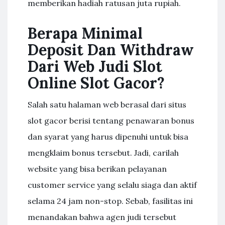
memberikan hadiah ratusan juta rupiah.
Berapa Minimal
Deposit Dan Withdraw
Dari Web Judi Slot
Online Slot Gacor?
Salah satu halaman web berasal dari situs
slot gacor berisi tentang penawaran bonus
dan syarat yang harus dipenuhi untuk bisa
mengklaim bonus tersebut. Jadi, carilah
website yang bisa berikan pelayanan
customer service yang selalu siaga dan aktif
selama 24 jam non-stop. Sebab, fasilitas ini
menandakan bahwa agen judi tersebut