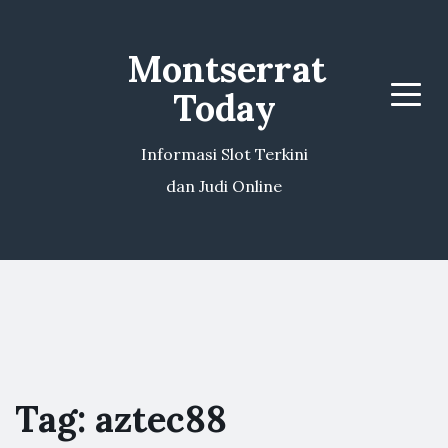
Montserrat
Today
Menu
Informasi Slot Terkini
dan Judi Online
Tag:
aztec88