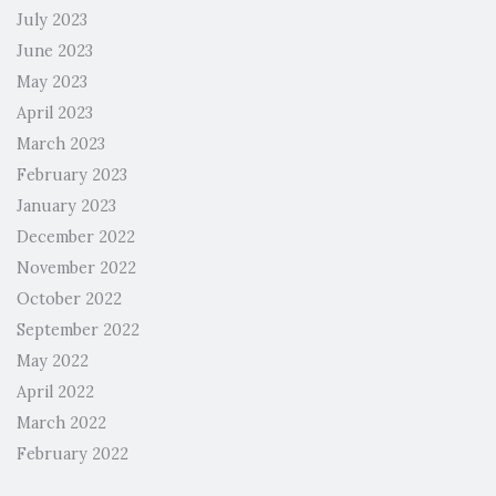
July 2023
June 2023
May 2023
April 2023
March 2023
February 2023
January 2023
December 2022
November 2022
October 2022
September 2022
May 2022
April 2022
March 2022
February 2022