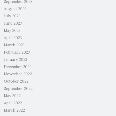
September 2023
August 2023
July 2023
June 2023
May 2023
April 2023
March 2023
February 2023
January 2023
December 2022
November 2022
October 2022
September 2022
May 2022
April 2022
March 2022