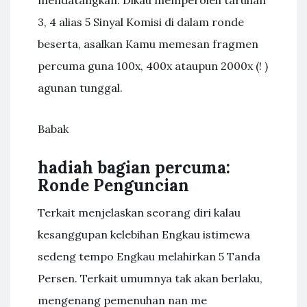
mendatangkan. Dikau memperoleh taruhan
3, 4 alias 5 Sinyal Komisi di dalam ronde
beserta, asalkan Kamu memesan fragmen
percuma guna 100x, 400x ataupun 2000x (! )
agunan tunggal.
Babak
hadiah bagian percuma:
Ronde Penguncian
Terkait menjelaskan seorang diri kalau
kesanggupan kelebihan Engkau istimewa
sedeng tempo Engkau melahirkan 5 Tanda
Persen. Terkait umumnya tak akan berlaku,
mengenang pemenuhan nan me