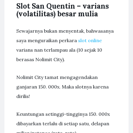
Slot San Quentin – varians
(volatilitas) besar mulia
Sewajarnya bukan menyentak, bahwasanya
saya menguraikan perkara
slot online
varians nan terlampau ala (10 sejak 10
berasas Nolimit City).
Nolimit City tamat mengagendakan
ganjaran 150. 000x. Maka slotnya karena
dirilis!
Keuntungan setinggi-tingginya 150. 000x
dibayarkan terlalu di setiap satu, delapan