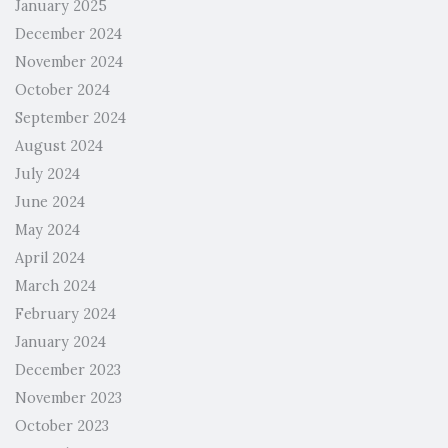
January 2025
December 2024
November 2024
October 2024
September 2024
August 2024
July 2024
June 2024
May 2024
April 2024
March 2024
February 2024
January 2024
December 2023
November 2023
October 2023