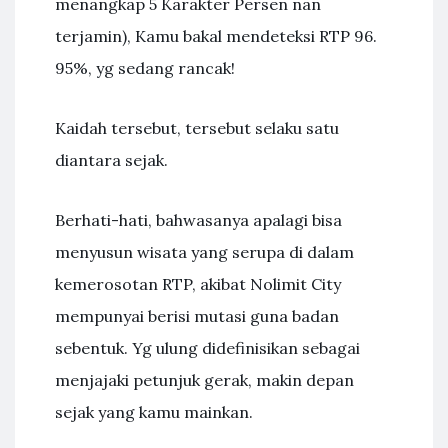
menangkap 5 Karakter Persen nan
terjamin), Kamu bakal mendeteksi RTP 96.
95%, yg sedang rancak!
Kaidah tersebut, tersebut selaku satu
diantara sejak.
Berhati-hati, bahwasanya apalagi bisa
menyusun wisata yang serupa di dalam
kemerosotan RTP, akibat Nolimit City
mempunyai berisi mutasi guna badan
sebentuk. Yg ulung didefinisikan sebagai
menjajaki petunjuk gerak, makin depan
sejak yang kamu mainkan.