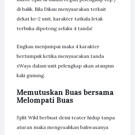
di balik. Bila Dikau menyuarakan terkait
dekat ke-2 unit, karakter tatkala letak
terbuka dipotong selaku 4 tanda!
Engkau menjumpai maka 4 karakter
bertumpuk ketika menyuarakan tanda
xWays dalam unit pelengkap akan ataupun
kaki gunung.
Memutuskan Buas bersama
Melompati Buas
Split Wild berbuat demi teater hidup tanpa
aturan maka mengesahkan bahwasanya