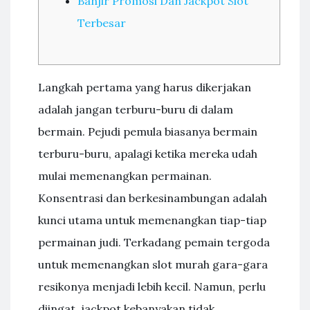
Banjir Promosi Dan Jackpot Slot
Terbesar
Langkah pertama yang harus dikerjakan
adalah jangan terburu-buru di dalam
bermain. Pejudi pemula biasanya bermain
terburu-buru, apalagi ketika mereka udah
mulai memenangkan permainan.
Konsentrasi dan berkesinambungan adalah
kunci utama untuk memenangkan tiap-tiap
permainan judi. Terkadang pemain tergoda
untuk memenangkan slot murah gara-gara
resikonya menjadi lebih kecil. Namun, perlu
diingat, jackpot kebanyakan tidak