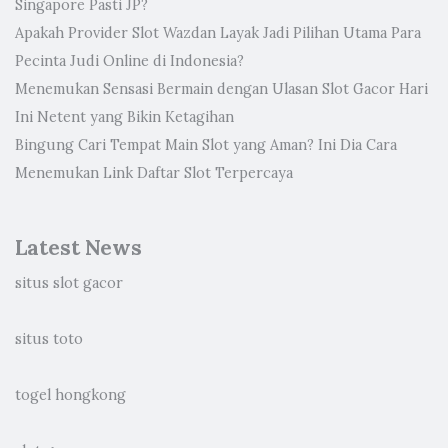
Singapore Pasti JP?
Apakah Provider Slot Wazdan Layak Jadi Pilihan Utama Para
Pecinta Judi Online di Indonesia?
Menemukan Sensasi Bermain dengan Ulasan Slot Gacor Hari
Ini Netent yang Bikin Ketagihan
Bingung Cari Tempat Main Slot yang Aman? Ini Dia Cara
Menemukan Link Daftar Slot Terpercaya
Latest News
situs slot gacor
situs toto
togel hongkong