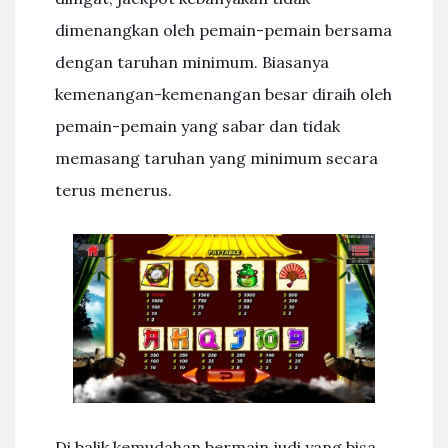
dimenangkan oleh pemain-pemain bersama
dengan taruhan minimum. Biasanya
kemenangan-kemenangan besar diraih oleh
pemain-pemain yang sabar dan tidak
memasang taruhan yang minimum secara
terus menerus.
Di balik kemudahan bermain judi yang bisa