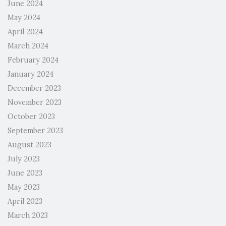
June 2024
May 2024
April 2024
March 2024
February 2024
January 2024
December 2023
November 2023
October 2023
September 2023
August 2023
July 2023
June 2023
May 2023
April 2023
March 2023