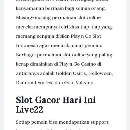
kenyamanan bermain bagi semua orang.
Masing-masing permainan slot online
mereka mempunyai ciri khas tiap-tiap yang
memang sengaja dibikin Play n Go Slot
Indonesia agar menarik minat pemain.
Berbagai permainan slot online yang paling
kerap dimainkan di Play n Go Casino di
antaranya adalah Golden Osiris, Helloween,
Diamond Vortex, dan Gold Volcano.
Slot Gacor Hari Ini
Live22
Setiap pemain bisa mendapatkan support