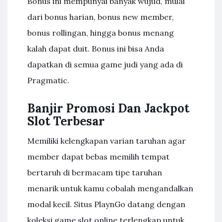
Bonus ini mempunyai banyak wujud, mulai
dari bonus harian, bonus new member,
bonus rollingan, hingga bonus menang
kalah dapat duit. Bonus ini bisa Anda
dapatkan di semua game judi yang ada di
Pragmatic.
Banjir Promosi Dan Jackpot
Slot Terbesar
Memiliki kelengkapan varian taruhan agar
member dapat bebas memilih tempat
bertaruh di bermacam tipe taruhan
menarik untuk kamu cobalah mengandalkan
modal kecil. Situs PlaynGo datang dengan
koleksi game slot online terlengkap untuk