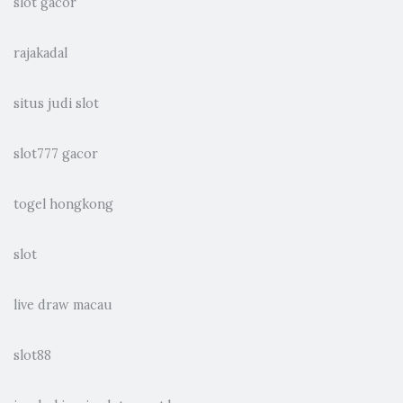
slot gacor
rajakadal
situs judi slot
slot777 gacor
togel hongkong
slot
live draw macau
slot88