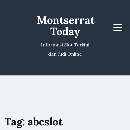
Montserrat
Today
Menu
Informasi Slot Terkini
dan Judi Online
Tag:
abcslot