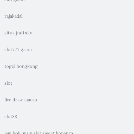
rajakadal
situs judi slot
slot777 gacor
togel hongkong
slot
live draw macau
slot88
jam hoki main slot sweet bonanza