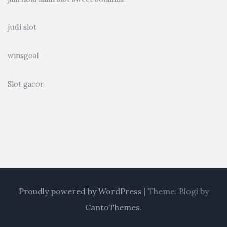
judi slot
winsgoal
Slot gacor
Proudly powered by WordPress
|
Theme: Blogi by
CantoThemes
.