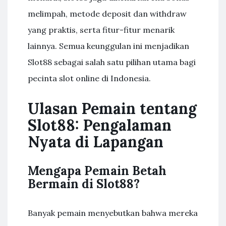
melimpah, metode deposit dan withdraw
yang praktis, serta fitur-fitur menarik
lainnya. Semua keunggulan ini menjadikan
Slot88 sebagai salah satu pilihan utama bagi
pecinta slot online di Indonesia.
Ulasan Pemain tentang
Slot88: Pengalaman
Nyata di Lapangan
Mengapa Pemain Betah
Bermain di Slot88?
Banyak pemain menyebutkan bahwa mereka