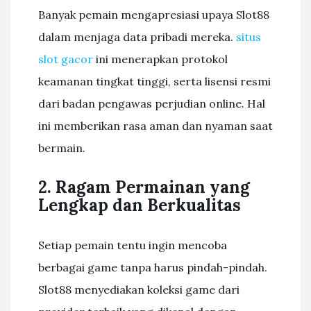
Banyak pemain mengapresiasi upaya Slot88
dalam menjaga data pribadi mereka.
situs
slot gacor
ini menerapkan protokol
keamanan tingkat tinggi, serta lisensi resmi
dari badan pengawas perjudian online. Hal
ini memberikan rasa aman dan nyaman saat
bermain.
2. Ragam Permainan yang
Lengkap dan Berkualitas
Setiap pemain tentu ingin mencoba
berbagai game tanpa harus pindah-pindah.
Slot88 menyediakan koleksi game dari