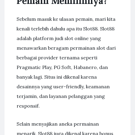
Pemain Memilihnya?
Sebelum masuk ke ulasan pemain, mari kita
kenali terlebih dahulu apa itu Slot88. Slot88
adalah platform judi slot online yang
menawarkan beragam permainan slot dari
berbagai provider ternama seperti
Pragmatic Play, PG Soft, Habanero, dan
banyak lagi. Situs ini dikenal karena
desainnya yang user-friendly, keamanan
terjamin, dan layanan pelanggan yang
responsif.
Selain menyajikan aneka permainan
menarik, Slot88 juga dikenal karena bonus