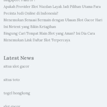
Singapore Pasti JP?
Apakah Provider Slot Wazdan Layak Jadi Pilihan Utama Para
Pecinta Judi Online di Indonesia?
Menemukan Sensasi Bermain dengan Ulasan Slot Gacor Hari
Ini Netent yang Bikin Ketagihan
Bingung Cari Tempat Main Slot yang Aman? Ini Dia Cara
Menemukan Link Daftar Slot Terpercaya
Latest News
situs slot gacor
situs toto
togel hongkong
slot gacor