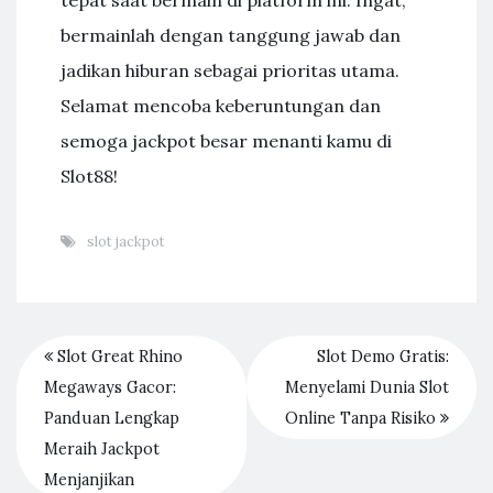
tepat saat bermain di platform ini. Ingat,
bermainlah dengan tanggung jawab dan
jadikan hiburan sebagai prioritas utama.
Selamat mencoba keberuntungan dan
semoga jackpot besar menanti kamu di
Slot88!
slot jackpot
Slot Great Rhino
Slot Demo Gratis:
Megaways Gacor:
Menyelami Dunia Slot
Panduan Lengkap
Online Tanpa Risiko
Meraih Jackpot
Menjanjikan