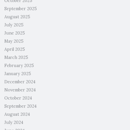
October 2025
September 2025
August 2025
July 2025
June 2025
May 2025
April 2025
March 2025
February 2025
January 2025
December 2024
November 2024
October 2024
September 2024
August 2024
July 2024