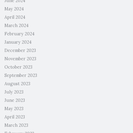
June 2024
May 2024
April 2024
March 2024
February 2024
January 2024
December 2023
November 2023
October 2023
September 2023
August 2023
July 2023
June 2023
May 2023
April 2023
March 2023