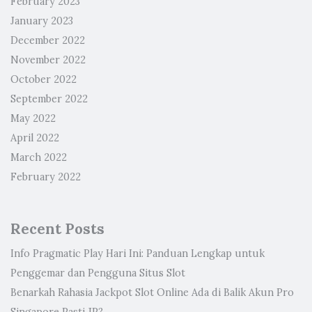
February 2023
January 2023
December 2022
November 2022
October 2022
September 2022
May 2022
April 2022
March 2022
February 2022
Recent Posts
Info Pragmatic Play Hari Ini: Panduan Lengkap untuk
Penggemar dan Pengguna Situs Slot
Benarkah Rahasia Jackpot Slot Online Ada di Balik Akun Pro