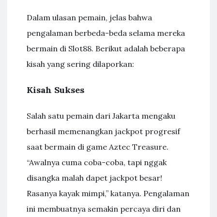
Dalam ulasan pemain, jelas bahwa
pengalaman berbeda-beda selama mereka
bermain di Slot88. Berikut adalah beberapa
kisah yang sering dilaporkan:
Kisah Sukses
Salah satu pemain dari Jakarta mengaku
berhasil memenangkan jackpot progresif
saat bermain di game Aztec Treasure.
“Awalnya cuma coba-coba, tapi nggak
disangka malah dapet jackpot besar!
Rasanya kayak mimpi,” katanya. Pengalaman
ini membuatnya semakin percaya diri dan