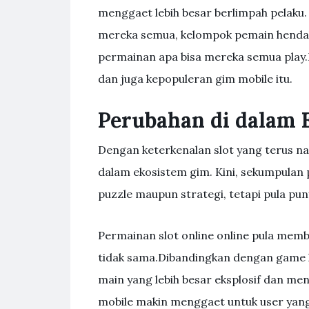
menggaet lebih besar berlimpah pelaku.
mereka semua, kelompok pemain hendak 
permainan apa bisa mereka semua play.
dan juga kepopuleran gim mobile itu.
Perubahan di dalam
Dengan keterkenalan slot yang terus n
dalam ekosistem gim. Kini, sekumpulan
puzzle maupun strategi, tetapi pula puny
Permainan slot online online pula me
tidak sama.Dibandingkan dengan game 
main yang lebih besar eksplosif dan me
mobile makin menggaet untuk user yang