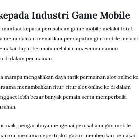
 kepada Industri Game Mobile
n manfaat kepada perusahaan game mobile melalui total.
 bisa memudahkan menaikkan pendapatan gim mobile melalui
pemakai dapat bermain melalui cuma-cuma namun
m di dalam permainan.
la mampu mengalihkan daya tarik permainan slot online ke
rsama menambahkan fitur-fitur slot online ke di dalam
ggaet lebih besar banyak pemain serta memperbaiki
uruhan.
rus naik, pengaruhnya mengenai perusahaan gim mobile
dian on line sama seperti slot gacor memberikan pemakai