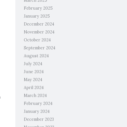
March 2025
February 2025
January 2025
December 2024
November 2024
October 2024
September 2024
August 2024
July 2024
June 2024
May 2024
April 2024
March 2024
a
February 2024
January 2024
December 2023