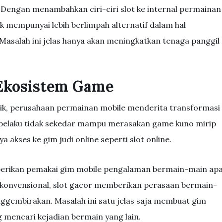
 Dengan menambahkan ciri-ciri slot ke internal permainan
mempunyai lebih berlimpah alternatif dalam hal
Masalah ini jelas hanya akan meningkatkan tenaga panggil
 Ekosistem Game
aik, perusahaan permainan mobile menderita transformasi
 pelaku tidak sekedar mampu merasakan game kuno mirip
a akses ke gim judi online seperti slot online.
mberikan pemakai gim mobile pengalaman bermain-main ap
konvensional, slot gacor memberikan perasaan bermain-
nggembirakan. Masalah ini satu jelas saja membuat gim
 mencari kejadian bermain yang lain.