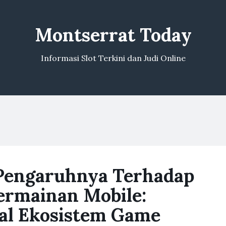
Montserrat Today
Informasi Slot Terkini dan Judi Online
 Pengaruhnya Terhadap
Permainan Mobile:
al Ekosistem Game