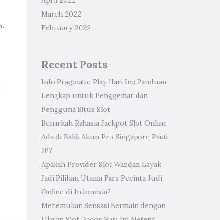
April 2022
March 2022
n.
February 2022
Recent Posts
Info Pragmatic Play Hari Ini: Panduan
h
Lengkap untuk Penggemar dan
Pengguna Situs Slot
Benarkah Rahasia Jackpot Slot Online
Ada di Balik Akun Pro Singapore Pasti
JP?
Apakah Provider Slot Wazdan Layak
Jadi Pilihan Utama Para Pecinta Judi
Online di Indonesia?
Menemukan Sensasi Bermain dengan
Ulasan Slot Gacor Hari Ini Netent