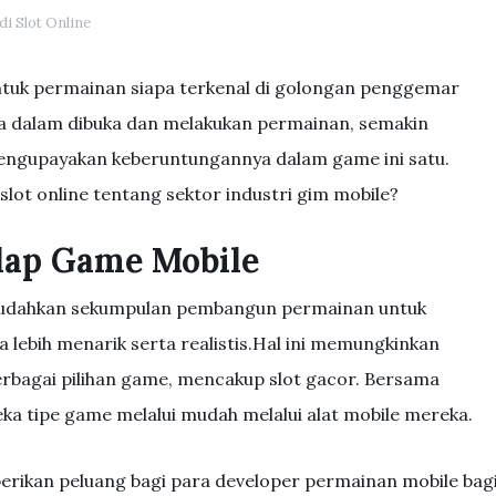
di Slot Online
entuk permainan siapa terkenal di golongan penggemar
a dalam dibuka dan melakukan permainan, semakin
 mengupayakan keberuntungannya dalam game ini satu.
lot online tentang sektor industri gim mobile?
dap Game Mobile
udahkan sekumpulan pembangun permainan untuk
lebih menarik serta realistis.Hal ini memungkinkan
rbagai pilihan game, mencakup slot gacor. Bersama
ka tipe game melalui mudah melalui alat mobile mereka.
erikan peluang bagi para developer permainan mobile bag