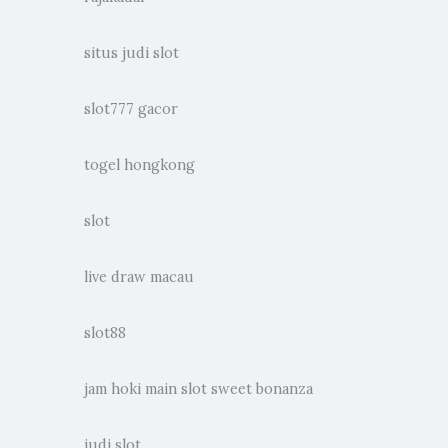
situs judi slot
slot777 gacor
togel hongkong
slot
live draw macau
slot88
jam hoki main slot sweet bonanza
judi slot