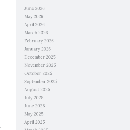
June 2026
May 2026
April 2026
March 2026
February 2026
January 2026
December 2025
November 2025
October 2025
September 2025
August 2025
July 2025
June 2025
May 2025
April 2025
i