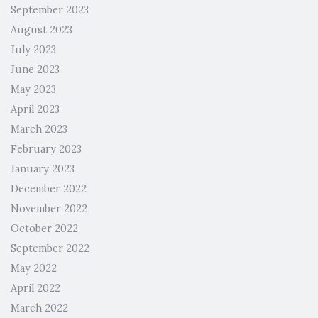
September 2023
August 2023
July 2023
June 2023
May 2023
April 2023
March 2023
February 2023
January 2023
December 2022
November 2022
October 2022
September 2022
May 2022
April 2022
March 2022