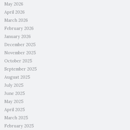
May 2026
April 2026
March 2026
February 2026
January 2026
December 2025
November 2025
October 2025
September 2025
August 2025
July 2025
June 2025
May 2025
April 2025
March 2025
February 2025