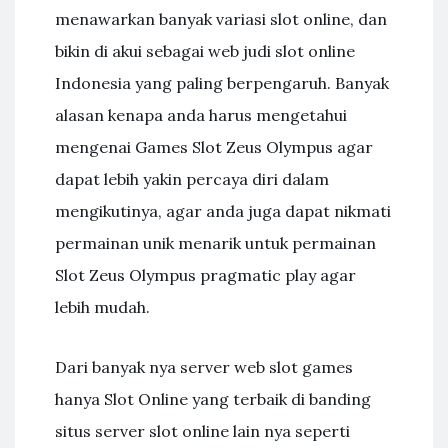
menawarkan banyak variasi slot online, dan
bikin di akui sebagai web judi slot online
Indonesia yang paling berpengaruh. Banyak
alasan kenapa anda harus mengetahui
mengenai Games Slot Zeus Olympus agar
dapat lebih yakin percaya diri dalam
mengikutinya, agar anda juga dapat nikmati
permainan unik menarik untuk permainan
Slot Zeus Olympus pragmatic play agar
lebih mudah.
Dari banyak nya server web slot games
hanya Slot Online yang terbaik di banding
situs server slot online lain nya seperti