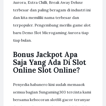
Aurora, Extra Chilli, Break Away Deluxe
terbesar dan paling beragam di industri ini
dan kita memiliki nama terbesar dan
terpopuler. Pengembang merilis game slot
baru Demo Slot Microgaming Aurora tiap
tiap bulan.
Bonus Jackpot Apa
Saja Yang Ada Di Slot
Online Slot Online?
Penyedia habanero kini sudah memasok
semua bagian Sungaming303 tercinta kami
bersama kebocoran slot88 gacor teranyar