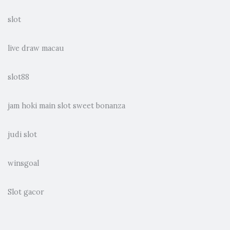
slot
live draw macau
slot88
jam hoki main slot sweet bonanza
judi slot
winsgoal
Slot gacor