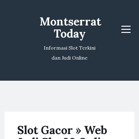
Montserrat
Today
Menu
Informasi Slot Terkini
dan Judi Online
Slot Gacor » Web