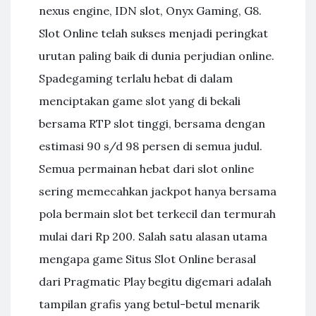
nexus engine, IDN slot, Onyx Gaming, G8.
Slot Online telah sukses menjadi peringkat
urutan paling baik di dunia perjudian online.
Spadegaming terlalu hebat di dalam
menciptakan game slot yang di bekali
bersama RTP slot tinggi, bersama dengan
estimasi 90 s/d 98 persen di semua judul.
Semua permainan hebat dari slot online
sering memecahkan jackpot hanya bersama
pola bermain slot bet terkecil dan termurah
mulai dari Rp 200. Salah satu alasan utama
mengapa game Situs Slot Online berasal
dari Pragmatic Play begitu digemari adalah
tampilan grafis yang betul-betul menarik