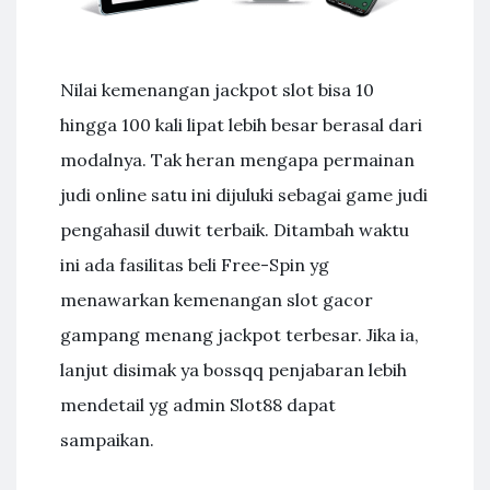
Nilai kemenangan jackpot slot bisa 10
hingga 100 kali lipat lebih besar berasal dari
modalnya. Tak heran mengapa permainan
judi online satu ini dijuluki sebagai game judi
pengahasil duwit terbaik. Ditambah waktu
ini ada fasilitas beli Free-Spin yg
menawarkan kemenangan slot gacor
gampang menang jackpot terbesar. Jika ia,
lanjut disimak ya bossqq penjabaran lebih
mendetail yg admin Slot88 dapat
sampaikan.