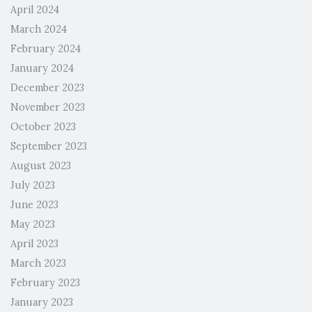
April 2024
March 2024
February 2024
January 2024
December 2023
November 2023
October 2023
September 2023
August 2023
July 2023
June 2023
May 2023
April 2023
March 2023
February 2023
January 2023