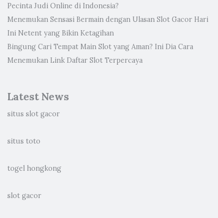
Pecinta Judi Online di Indonesia?
Menemukan Sensasi Bermain dengan Ulasan Slot Gacor Hari
Ini Netent yang Bikin Ketagihan
Bingung Cari Tempat Main Slot yang Aman? Ini Dia Cara
Menemukan Link Daftar Slot Terpercaya
Latest News
situs slot gacor
situs toto
togel hongkong
slot gacor