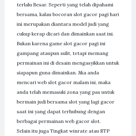
terlalu Besar. Seperti yang telah dipahami
bersama, kalau bocoran slot gacor pagi hari
ini merupakan diantara model judi yang
cukup kerap dicari dan dimainkan saat ini.
Bukan karena game slot gacor pagi ini
gampang ataupun sulit, tetapi memang
permainan ini di desain mengasyikkan untuk
siapapun guna dimainkan. Jika anda
mencari web slot gacor malam ini, maka
anda telah memasuki zona yang pas untuk
bermain judi bersama slot yang lagi gacor
saat ini yang dapat terhubung dengan
berbagai permainan web gacor slot.
Selain itu juga Tingkat winrate atau RTP