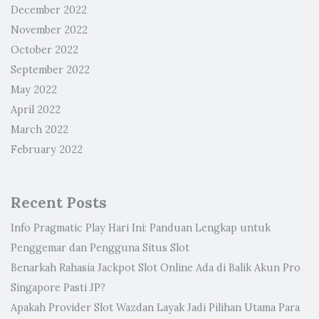
December 2022
November 2022
October 2022
September 2022
May 2022
April 2022
March 2022
February 2022
Recent Posts
Info Pragmatic Play Hari Ini: Panduan Lengkap untuk
Penggemar dan Pengguna Situs Slot
Benarkah Rahasia Jackpot Slot Online Ada di Balik Akun Pro
Singapore Pasti JP?
Apakah Provider Slot Wazdan Layak Jadi Pilihan Utama Para