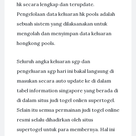
hk secara lengkap dan terupdate.
Pengelolaan data keluaran hk pools adalah
sebuah sistem yang dilaksanakan untuk
mengolah dan menyimpan data keluaran
hongkong pools.
Seluruh angka keluaran sgp dan
pengeluaran sgp hari ini bakal langsung di
masukan secara auto update ke di dalam
tabel information singapore yang berada di
di dalam situs judi togel onlien supertogel.
Selain itu semua permainan judi togel online
resmi selalu dihadirkan oleh situs
supertogel untuk para membernya. Hal ini