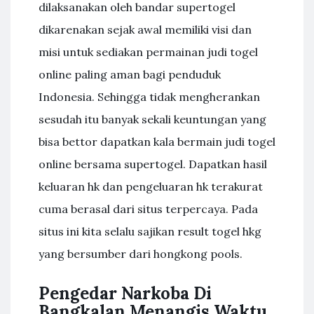
dilaksanakan oleh bandar supertogel
dikarenakan sejak awal memiliki visi dan
misi untuk sediakan permainan judi togel
online paling aman bagi penduduk
Indonesia. Sehingga tidak mengherankan
sesudah itu banyak sekali keuntungan yang
bisa bettor dapatkan kala bermain judi togel
online bersama supertogel. Dapatkan hasil
keluaran hk dan pengeluaran hk terakurat
cuma berasal dari situs terpercaya. Pada
situs ini kita selalu sajikan result togel hkg
yang bersumber dari hongkong pools.
Pengedar Narkoba Di
Bangkalan Menangis Waktu