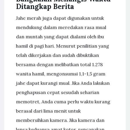
Ditangkap Berita
Jahe merah juga dapat digunakan untuk
mendukung dalam meredakan rasa mual
dan muntah yang dapat dialami oleh ibu
hamil di pagi hari. Menurut penilitian yang
telah dikerjakan dan sudah dibuktikan
bersama dengan melibatkan total 1.278
wanita hamil, mengonsumsi 1,1-1,5 gram
jahe dapat kurangi mual. Jika Anda lakukan
penghapusan cepat sesudah seharian
memotret, Anda cuma perlu waktu kurang
berasal dari lima menit untuk
membersihkan kamera. Jika kamera dan
lensa keduanya amat kotor, rencanakan