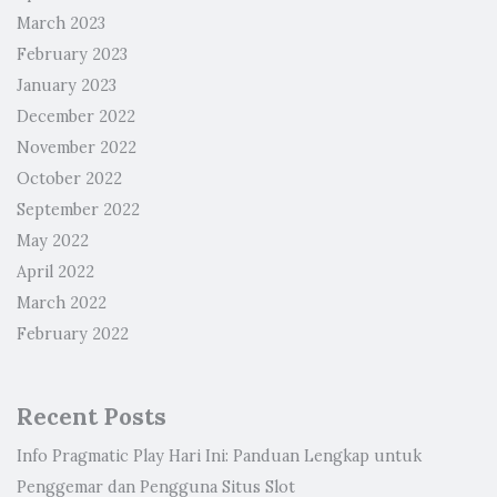
March 2023
February 2023
January 2023
December 2022
November 2022
October 2022
September 2022
May 2022
April 2022
March 2022
February 2022
Recent Posts
Info Pragmatic Play Hari Ini: Panduan Lengkap untuk
Penggemar dan Pengguna Situs Slot