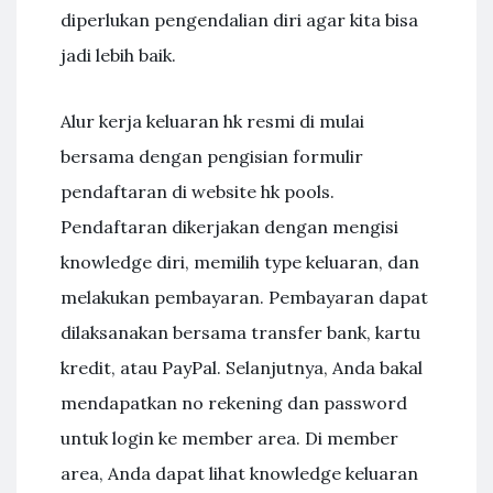
diperlukan pengendalian diri agar kita bisa
jadi lebih baik.
Alur kerja keluaran hk resmi di mulai
bersama dengan pengisian formulir
pendaftaran di website hk pools.
Pendaftaran dikerjakan dengan mengisi
knowledge diri, memilih type keluaran, dan
melakukan pembayaran. Pembayaran dapat
dilaksanakan bersama transfer bank, kartu
kredit, atau PayPal. Selanjutnya, Anda bakal
mendapatkan no rekening dan password
untuk login ke member area. Di member
area, Anda dapat lihat knowledge keluaran