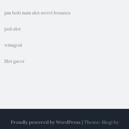
jam hoki main slot sweet bonanza
judi slot
winsgoal
Slot gacor
Proudly powered by WordPress
|
Theme: Blogi by