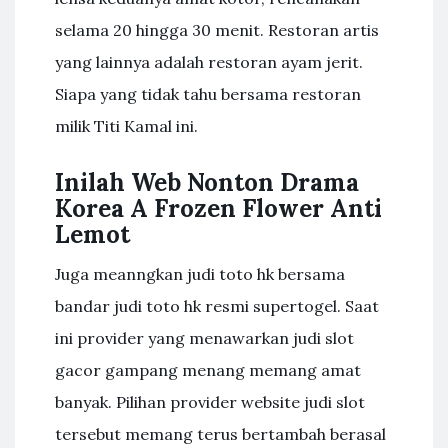
selama 20 hingga 30 menit. Restoran artis
yang lainnya adalah restoran ayam jerit.
Siapa yang tidak tahu bersama restoran
milik Titi Kamal ini.
Inilah Web Nonton Drama
Korea A Frozen Flower Anti
Lemot
Juga meanngkan judi toto hk bersama
bandar judi toto hk resmi supertogel. Saat
ini provider yang menawarkan judi slot
gacor gampang menang memang amat
banyak. Pilihan provider website judi slot
tersebut memang terus bertambah berasal