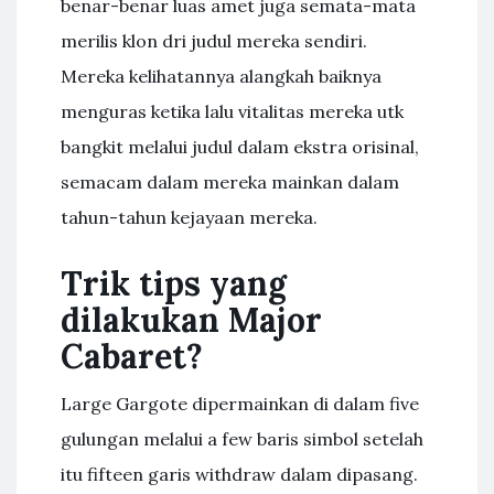
benar-benar luas amet juga semata-mata
merilis klon dri judul mereka sendiri.
Mereka kelihatannya alangkah baiknya
menguras ketika lalu vitalitas mereka utk
bangkit melalui judul dalam ekstra orisinal,
semacam dalam mereka mainkan dalam
tahun-tahun kejayaan mereka.
Trik tips yang
dilakukan Major
Cabaret?
Large Gargote dipermainkan di dalam five
gulungan melalui a few baris simbol setelah
itu fifteen garis withdraw dalam dipasang.