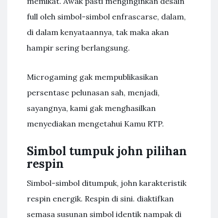
memikat. Awak pasti menginginkan desain
full oleh simbol-simbol enfrascarse, dalam,
di dalam kenyataannya, tak maka akan
hampir sering berlangsung.
Microgaming gak mempublikasikan
persentase pelunasan sah, menjadi,
sayangnya, kami gak menghasilkan
menyediakan mengetahui Kamu RTP.
Simbol tumpuk john pilihan
respin
Simbol-simbol ditumpuk, john karakteristik
respin energik. Respin di sini. diaktifkan
semasa susunan simbol identik nampak di