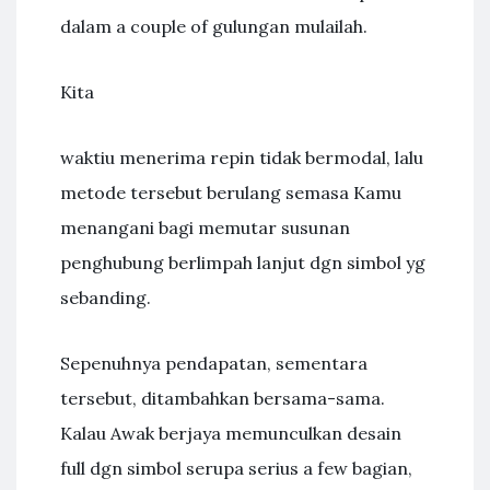
dalam a couple of gulungan mulailah.
Kita
waktiu menerima repin tidak bermodal, lalu
metode tersebut berulang semasa Kamu
menangani bagi memutar susunan
penghubung berlimpah lanjut dgn simbol yg
sebanding.
Sepenuhnya pendapatan, sementara
tersebut, ditambahkan bersama-sama.
Kalau Awak berjaya memunculkan desain
full dgn simbol serupa serius a few bagian,