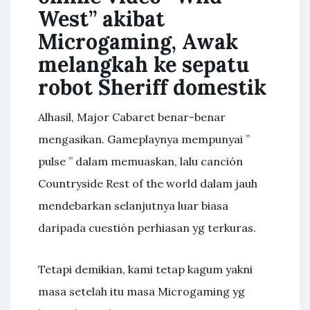
West” akibat
Microgaming, Awak
melangkah ke sepatu
robot Sheriff domestik
Alhasil, Major Cabaret benar-benar
mengasikan. Gameplaynya mempunyai ”
pulse ” dalam memuaskan, lalu canción
Countryside Rest of the world dalam jauh
mendebarkan selanjutnya luar biasa
daripada cuestión perhiasan yg terkuras.
Tetapi demikian, kami tetap kagum yakni
masa setelah itu masa Microgaming yg