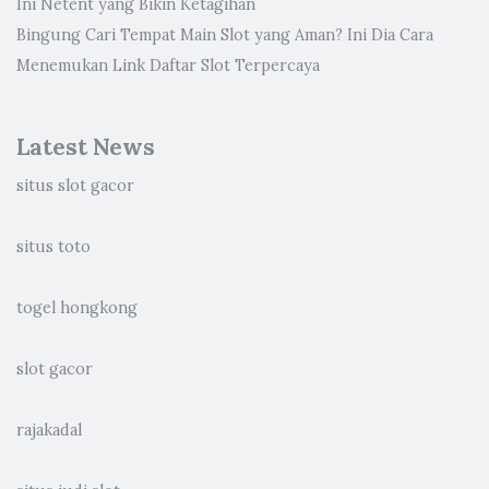
Ini Netent yang Bikin Ketagihan
Bingung Cari Tempat Main Slot yang Aman? Ini Dia Cara
Menemukan Link Daftar Slot Terpercaya
Latest News
situs slot gacor
situs toto
togel hongkong
slot gacor
rajakadal