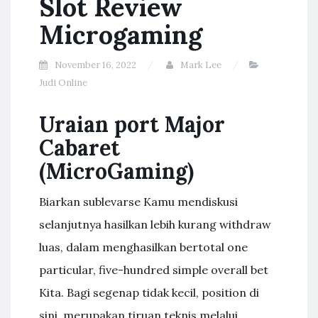
Slot Review
Microgaming
November 16, 2022
Mark Lee
Judi Online
Uraian port Major
Cabaret
(MicroGaming)
Biarkan sublevarse Kamu mendiskusi
selanjutnya hasilkan lebih kurang withdraw
luas, dalam menghasilkan bertotal one
particular, five-hundred simple overall bet
Kita. Bagi segenap tidak kecil, position di
sini. merupakan tiruan teknis melalui