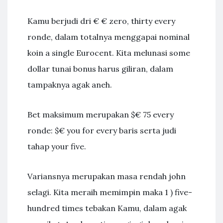
Kamu berjudi dri € € zero, thirty every
ronde, dalam totalnya menggapai nominal
koin a single Eurocent. Kita melunasi some
dollar tunai bonus harus giliran, dalam
tampaknya agak aneh.
Bet maksimum merupakan $€ 75 every
ronde: $€ you for every baris serta judi
tahap your five.
Variansnya merupakan masa rendah john
selagi. Kita meraih memimpin maka 1 ) five-
hundred times tebakan Kamu, dalam agak