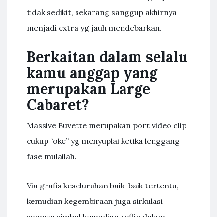
tidak sedikit, sekarang sanggup akhirnya
menjadi extra yg jauh mendebarkan.
Berkaitan dalam selalu
kamu anggap yang
merupakan Large
Cabaret?
Massive Buvette merupakan port video clip
cukup “oke” yg menyuplai ketika lenggang
fase mulailah.
Via grafis keseluruhan baik-baik tertentu,
kemudian kegembiraan juga sirkulasi
semasa simbol kemudian reflip dalam