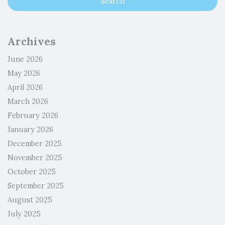
Archives
June 2026
May 2026
April 2026
March 2026
February 2026
January 2026
December 2025
November 2025
October 2025
September 2025
August 2025
July 2025