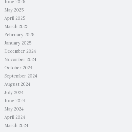
June 2025
May 2025
April 2025
March 2025
February 2025
January 2025
December 2024
November 2024
October 2024
September 2024
August 2024
July 2024
June 2024
May 2024
April 2024
March 2024