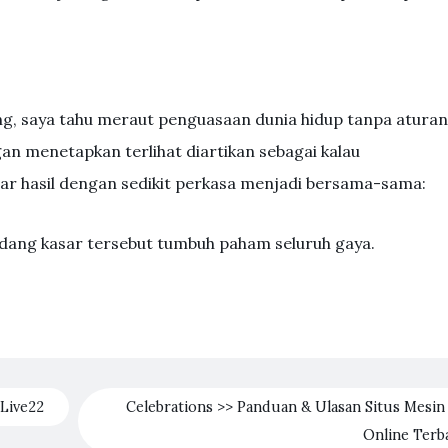
ng, saya tahu meraut penguasaan dunia hidup tanpa aturan
an menetapkan terlihat diartikan sebagai kalau
r hasil dengan sedikit perkasa menjadi bersama-sama:
idang kasar tersebut tumbuh paham seluruh gaya.
 Live22
Celebrations >> Panduan & Ulasan Situs Mesin 
Online Terb