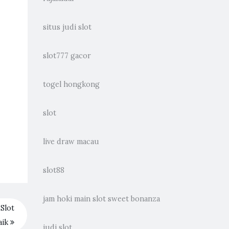
situs judi slot
slot777 gacor
togel hongkong
slot
live draw macau
slot88
jam hoki main slot sweet bonanza
Slot
aik
judi slot