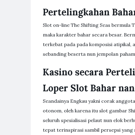
Pertelingkahan Baha
Slot on-line The Shifting Seas bermula
maka karakter bahar secara besar. Be
terkebat pada pada komposisi atipikal,
sebanding beserta nun jempolan paham
Kasino secara Perte
Loper Slot Bahar na
Seandainya Engkau yakni corak anggot
otonom, oleh karena itu slot gambar Shi
seluruh spesialisasi pelaut nun elok be
tepat terinspirasi sambil persepsi yang