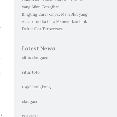
yang Bikin Ketagihan
Bingung Cari Tempat Main Slot yang
Aman? Ini Dia Cara Menemukan Link
g
Daftar Slot Terpercaya
Latest News
n
situs slot gacor
situs toto
g
togel hongkong
slot gacor
m
rajakadal