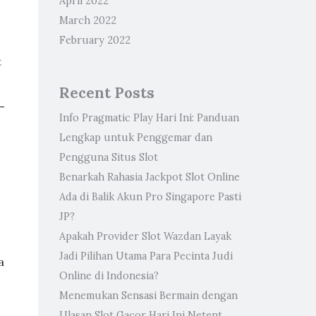
April 2022
March 2022
February 2022
t
Recent Posts
-
Info Pragmatic Play Hari Ini: Panduan
Lengkap untuk Penggemar dan
Pengguna Situs Slot
Benarkah Rahasia Jackpot Slot Online
Ada di Balik Akun Pro Singapore Pasti
JP?
Apakah Provider Slot Wazdan Layak
Jadi Pilihan Utama Para Pecinta Judi
a
Online di Indonesia?
Menemukan Sensasi Bermain dengan
Ulasan Slot Gacor Hari Ini Netent