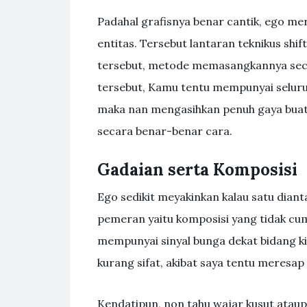
Padahal grafisnya benar cantik, ego me
entitas. Tersebut lantaran teknikus shif
tersebut, metode memasangkannya secar
tersebut, Kamu tentu mempunyai seluru
maka nan mengasihkan penuh gaya buat l
secara benar-benar cara.
Gadaian serta Komposisi
Ego sedikit meyakinkan kalau satu dia
pemeran yaitu komposisi yang tidak cum
mempunyai sinyal bunga dekat bidang kir
kurang sifat, akibat saya tentu meresap
Kendatipun, non tahu wajar kusut atau