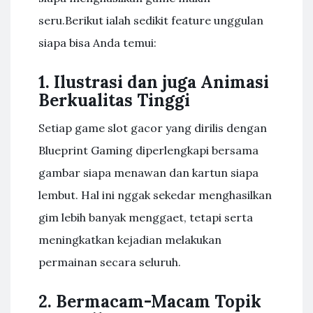
seru.Berikut ialah sedikit feature unggulan
siapa bisa Anda temui:
1. Ilustrasi dan juga Animasi
Berkualitas Tinggi
Setiap game slot gacor yang dirilis dengan
Blueprint Gaming diperlengkapi bersama
gambar siapa menawan dan kartun siapa
lembut. Hal ini nggak sekedar menghasilkan
gim lebih banyak menggaet, tetapi serta
meningkatkan kejadian melakukan
permainan secara seluruh.
2. Bermacam-Macam Topik