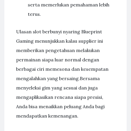
serta memerlukan pemahaman lebih
terus.
Ulasan slot berbunyi nyaring Blueprint
Gaming menunjukkan kalau supplier ini
memberikan pengetahuan melakukan
permainan siapa luar normal dengan
berbagai ciri memesona dan kesempatan
mengalahkan yang bersaing.Bersama
menyeleksi gim yang sesuai dan juga
mengaplikasikan rencana siapa presisi,
Anda bisa menaikkan peluang Anda bagi
mendapatkan kemenangan.