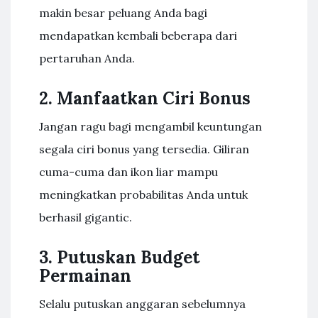
makin besar peluang Anda bagi
mendapatkan kembali beberapa dari
pertaruhan Anda.
2. Manfaatkan Ciri Bonus
Jangan ragu bagi mengambil keuntungan
segala ciri bonus yang tersedia. Giliran
cuma-cuma dan ikon liar mampu
meningkatkan probabilitas Anda untuk
berhasil gigantic.
3. Putuskan Budget
Permainan
Selalu putuskan anggaran sebelumnya