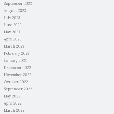
September 2023
August 2023
July 2023
June 2023
May 2023
April 2023
March 2023
February 2023
January 2023
December 2022
November 2022
October 2022
September 2022
May 2022
April 2022
March 2022