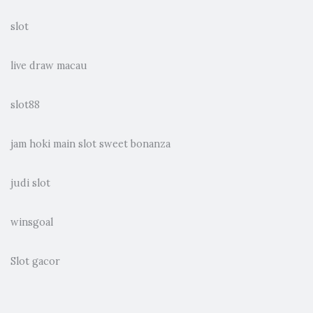
slot
live draw macau
slot88
jam hoki main slot sweet bonanza
judi slot
winsgoal
Slot gacor