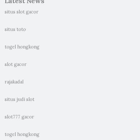
Latest News
situs slot gacor
situs toto
togel hongkong
slot gacor
rajakadal
situs judi slot
slot777 gacor
togel hongkong