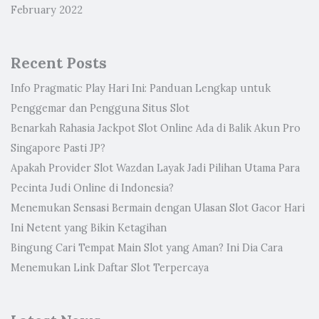
February 2022
Recent Posts
Info Pragmatic Play Hari Ini: Panduan Lengkap untuk
Penggemar dan Pengguna Situs Slot
Benarkah Rahasia Jackpot Slot Online Ada di Balik Akun Pro
Singapore Pasti JP?
Apakah Provider Slot Wazdan Layak Jadi Pilihan Utama Para
Pecinta Judi Online di Indonesia?
Menemukan Sensasi Bermain dengan Ulasan Slot Gacor Hari
Ini Netent yang Bikin Ketagihan
Bingung Cari Tempat Main Slot yang Aman? Ini Dia Cara
Menemukan Link Daftar Slot Terpercaya