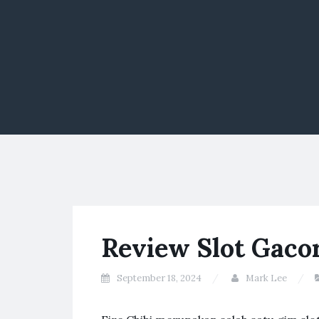
Review Slot Gacor
September 18, 2024
Mark Lee