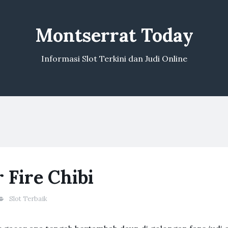
Montserrat Today
Informasi Slot Terkini dan Judi Online
 Fire Chibi
Slot Terbaik