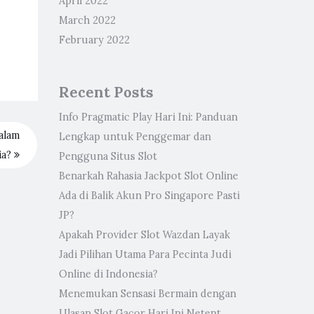
April 2022
March 2022
February 2022
Recent Posts
Info Pragmatic Play Hari Ini: Panduan
alam
Lengkap untuk Penggemar dan
ia?
Pengguna Situs Slot
Benarkah Rahasia Jackpot Slot Online
Ada di Balik Akun Pro Singapore Pasti
JP?
Apakah Provider Slot Wazdan Layak
Jadi Pilihan Utama Para Pecinta Judi
Online di Indonesia?
Menemukan Sensasi Bermain dengan
Ulasan Slot Gacor Hari Ini Netent