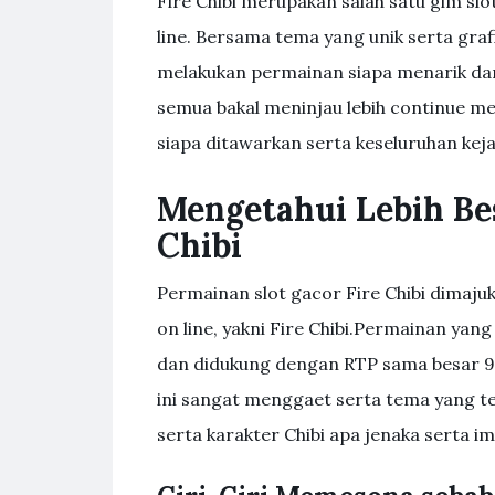
Fire Chibi merupakan salah satu gim sl
line. Bersama tema yang unik serta gra
melakukan permainan siapa menarik dan
semua bakal meninjau lebih continue 
siapa ditawarkan serta keseluruhan kej
Mengetahui Lebih Be
Chibi
Permainan slot gacor Fire Chibi dimaju
on line, yakni Fire Chibi.Permainan yan
dan didukung dengan RTP sama besar 9
ini sangat menggaet serta tema yang ter
serta karakter Chibi apa jenaka serta i