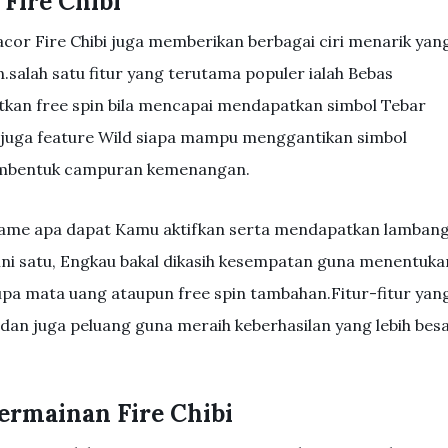
Fire Chibi
acor Fire Chibi juga memberikan berbagai ciri menarik yan
alah satu fitur yang terutama populer ialah Bebas
kan free spin bila mencapai mendapatkan simbol Tebar
da juga feature Wild siapa mampu menggantikan simbol
membentuk campuran kemenangan.
s Game apa dapat Kamu aktifkan serta mendapatkan lamban
ini satu, Engkau bakal dikasih kesempatan guna menentuka
a mata uang ataupun free spin tambahan.Fitur-fitur yan
an juga peluang guna meraih keberhasilan yang lebih bes
rmainan Fire Chibi