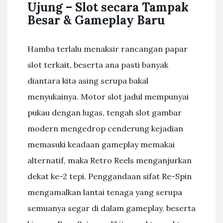
Ujung – Slot secara Tampak
Besar & Gameplay Baru
Hamba terlalu menaksir rancangan papar
slot terkait, beserta ana pasti banyak
diantara kita asing serupa bakal
menyukainya. Motor slot jadul mempunyai
pukau dengan lugas, tengah slot gambar
modern mengedrop cenderung kejadian
memasuki keadaan gameplay memakai
alternatif, maka Retro Reels menganjurkan
dekat ke-2 tepi. Penggandaan sifat Re-Spin
mengamalkan lantai tenaga yang serupa
semuanya segar di dalam gameplay, beserta