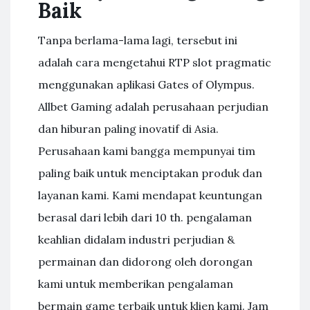
Baik
Tanpa berlama-lama lagi, tersebut ini
adalah cara mengetahui RTP slot pragmatic
menggunakan aplikasi Gates of Olympus.
Allbet Gaming adalah perusahaan perjudian
dan hiburan paling inovatif di Asia.
Perusahaan kami bangga mempunyai tim
paling baik untuk menciptakan produk dan
layanan kami. Kami mendapat keuntungan
berasal dari lebih dari 10 th. pengalaman
keahlian didalam industri perjudian &
permainan dan didorong oleh dorongan
kami untuk memberikan pengalaman
bermain game terbaik untuk klien kami. Jam