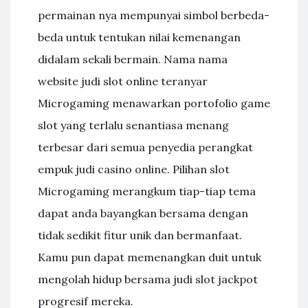
permainan nya mempunyai simbol berbeda-
beda untuk tentukan nilai kemenangan
didalam sekali bermain. Nama nama
website judi slot online teranyar
Microgaming menawarkan portofolio game
slot yang terlalu senantiasa menang
terbesar dari semua penyedia perangkat
empuk judi casino online. Pilihan slot
Microgaming merangkum tiap-tiap tema
dapat anda bayangkan bersama dengan
tidak sedikit fitur unik dan bermanfaat.
Kamu pun dapat memenangkan duit untuk
mengolah hidup bersama judi slot jackpot
progresif mereka.