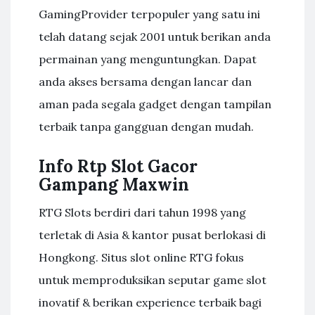
GamingProvider terpopuler yang satu ini
telah datang sejak 2001 untuk berikan anda
permainan yang menguntungkan. Dapat
anda akses bersama dengan lancar dan
aman pada segala gadget dengan tampilan
terbaik tanpa gangguan dengan mudah.
Info Rtp Slot Gacor
Gampang Maxwin
RTG Slots berdiri dari tahun 1998 yang
terletak di Asia & kantor pusat berlokasi di
Hongkong. Situs slot online RTG fokus
untuk memproduksikan seputar game slot
inovatif & berikan experience terbaik bagi