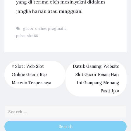
yang di terima oleh mesin,yakni didalam
jangka harian atau mingguan.
gacor
,
online
,
pragmatic
,
pulsa
,
slot88
Slot : Web Slot
Datuk Gaming: Website
Online Gacor Rtp
Slot Gacor Resmi Hari
Maxwin Terpercaya
Ini Gampang Menang
Pasti Jp