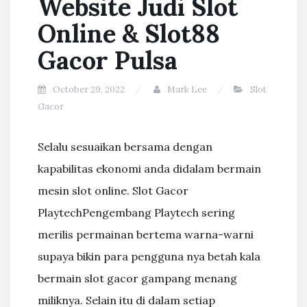
Website Judi Slot
Online & Slot88
Gacor Pulsa
October 29, 2022
Mark Lee
Slot
Gacor
Selalu sesuaikan bersama dengan
kapabilitas ekonomi anda didalam bermain
mesin slot online. Slot Gacor
PlaytechPengembang Playtech sering
merilis permainan bertema warna-warni
supaya bikin para pengguna nya betah kala
bermain slot gacor gampang menang
miliknya. Selain itu di dalam setiap