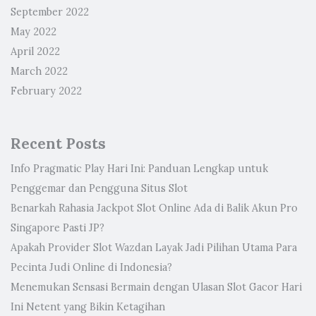
September 2022
May 2022
April 2022
March 2022
February 2022
Recent Posts
Info Pragmatic Play Hari Ini: Panduan Lengkap untuk
Penggemar dan Pengguna Situs Slot
Benarkah Rahasia Jackpot Slot Online Ada di Balik Akun Pro
Singapore Pasti JP?
Apakah Provider Slot Wazdan Layak Jadi Pilihan Utama Para
Pecinta Judi Online di Indonesia?
Menemukan Sensasi Bermain dengan Ulasan Slot Gacor Hari
Ini Netent yang Bikin Ketagihan