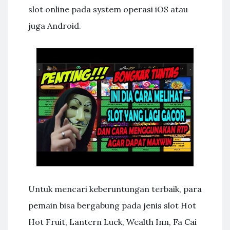
slot online pada system operasi iOS atau
juga Android.
Untuk mencari keberuntungan terbaik, para
pemain bisa bergabung pada jenis slot Hot
Hot Fruit, Lantern Luck, Wealth Inn, Fa Cai