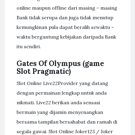
online maupun offline dari masing – masing
Bank tidak serupa dan juga tidak menutup
kemungkinan pula dapat beralih sewaktu –
waktu bergantung kebijakan daripada Bank
itu sendiri.
Gates Of Olympus (game
Slot Pragmatic)
Slot Online Live22Provider yang datang
dengan permainan lengkap untuk anda
nikmati. Live22 berikan anda sensasi
bermain yang dijamin menyenangkan
bersama tampilan bersahabat dan ramah di
segala gawai. Slot Online Joker123 / Joker