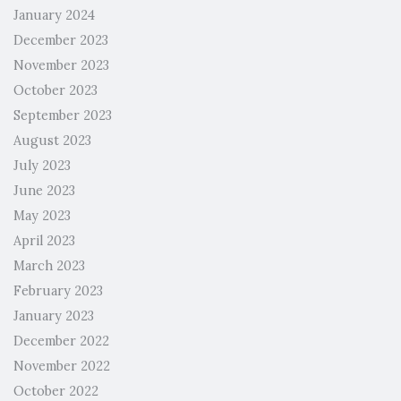
January 2024
December 2023
November 2023
October 2023
September 2023
August 2023
July 2023
June 2023
May 2023
April 2023
March 2023
February 2023
January 2023
December 2022
November 2022
October 2022