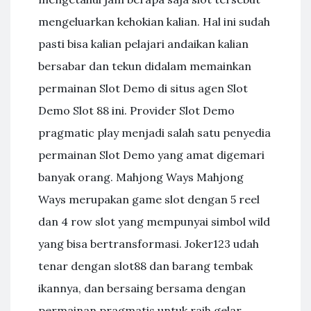
mengeluarkan kehokian kalian. Hal ini sudah
pasti bisa kalian pelajari andaikan kalian
bersabar dan tekun didalam memainkan
permainan Slot Demo di situs agen Slot
Demo Slot 88 ini. Provider Slot Demo
pragmatic play menjadi salah satu penyedia
permainan Slot Demo yang amat digemari
banyak orang. Mahjong Ways Mahjong
Ways merupakan game slot dengan 5 reel
dan 4 row slot yang mempunyai simbol wild
yang bisa bertransformasi. Joker123 udah
tenar dengan slot88 dan barang tembak
ikannya, dan bersaing bersama dengan
permainan pragmatis untuk raih gelar