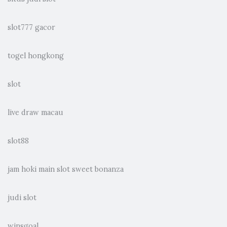
slot777 gacor
togel hongkong
slot
live draw macau
slot88
jam hoki main slot sweet bonanza
judi slot
winsgoal