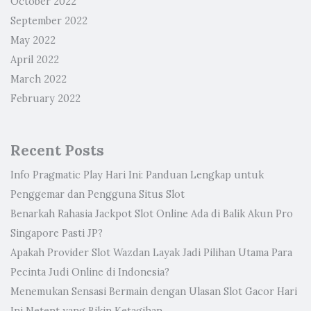
October 2022
September 2022
May 2022
April 2022
March 2022
February 2022
Recent Posts
Info Pragmatic Play Hari Ini: Panduan Lengkap untuk
Penggemar dan Pengguna Situs Slot
Benarkah Rahasia Jackpot Slot Online Ada di Balik Akun Pro
Singapore Pasti JP?
Apakah Provider Slot Wazdan Layak Jadi Pilihan Utama Para
Pecinta Judi Online di Indonesia?
Menemukan Sensasi Bermain dengan Ulasan Slot Gacor Hari
Ini Netent yang Bikin Ketagihan