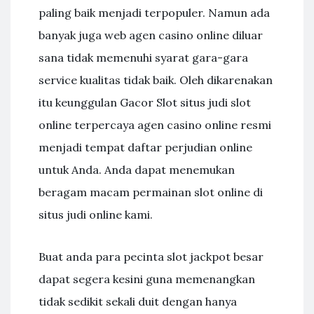
paling baik menjadi terpopuler. Namun ada
banyak juga web agen casino online diluar
sana tidak memenuhi syarat gara-gara
service kualitas tidak baik. Oleh dikarenakan
itu keunggulan Gacor Slot situs judi slot
online terpercaya agen casino online resmi
menjadi tempat daftar perjudian online
untuk Anda. Anda dapat menemukan
beragam macam permainan slot online di
situs judi online kami.
Buat anda para pecinta slot jackpot besar
dapat segera kesini guna memenangkan
tidak sedikit sekali duit dengan hanya