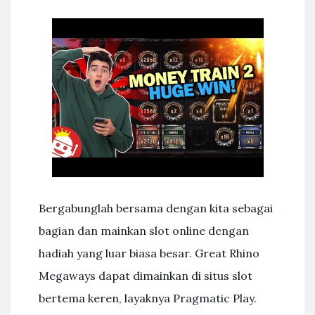
Bergabunglah bersama dengan kita sebagai
bagian dan mainkan slot online dengan
hadiah yang luar biasa besar. Great Rhino
Megaways dapat dimainkan di situs slot
bertema keren, layaknya Pragmatic Play.