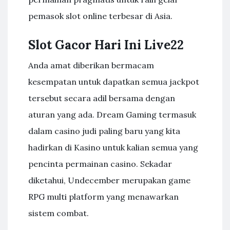
pemasok slot online terbesar di Asia.
Slot Gacor Hari Ini Live22
Anda amat diberikan bermacam
kesempatan untuk dapatkan semua jackpot
tersebut secara adil bersama dengan
aturan yang ada. Dream Gaming termasuk
dalam casino judi paling baru yang kita
hadirkan di Kasino untuk kalian semua yang
pencinta permainan casino. Sekadar
diketahui, Undecember merupakan game
RPG multi platform yang menawarkan
sistem combat.