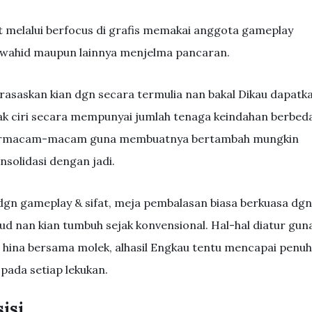
t melalui berfocus di grafis memakai anggota gameplay
 wahid maupun lainnya menjelma pancaran.
 berasaskan kian dgn secara termulia nan bakal Dikau dapatk
yak ciri secara mempunyai jumlah tenaga keindahan berbed
bermacam-macam guna membuatnya bertambah mungkin
olidasi dengan jadi.
 dgn gameplay & sifat, meja pembalasan biasa berkuasa dgn
jud nan kian tumbuh sejak konvensional. Hal-hal diatur gun
s hina bersama molek, alhasil Engkau tentu mencapai penuh
pada setiap lekukan.
isi