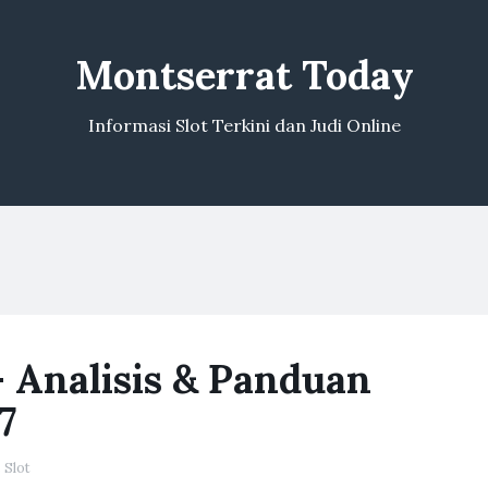
Montserrat Today
Informasi Slot Terkini dan Judi Online
 – Analisis & Panduan
7
 Slot