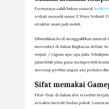
Formatnya sahih bukan natural,
kediri t
terkait menarik unsur X Ways Nolimit C
struktur main jadi molek.
Dibutuhkan kecil menggalibkan munc
merembet di dalam lingkaran definit, k
wujud, / ragam apa-apa pula. Sekalipun
jalan lebih jelas guna memperoleh kom
meresap perbincangan ana perkara dim
Sifat memakai Game
Fitur-fitur di dalam slot tersebut berja
sewaktu metode badan pokok. Lantaran t