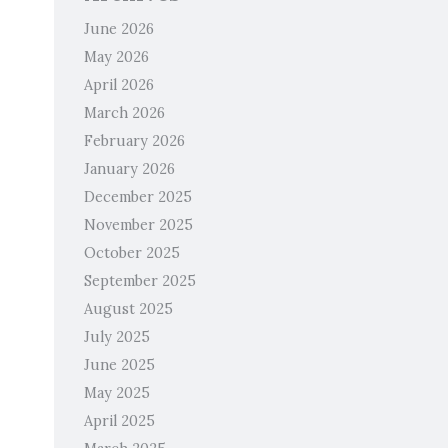
June 2026
May 2026
April 2026
March 2026
February 2026
January 2026
December 2025
November 2025
October 2025
September 2025
August 2025
July 2025
June 2025
May 2025
April 2025