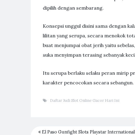
dipilih dengan sembarang.
Konsepsi unggul disini sama dengan kal
lilitan yang serupa, secara menokok to
buat menjumpai obat jerih yaitu sebelas
suka menyimpan terasing sebanyak kecil
Itu serupa berlaku selaku peran mirip 
karakter pencocokan secara sebangun.
Daftar Judi Slot Online Gacor Hari Ini
El Paso Gunfight Slots Playstar International