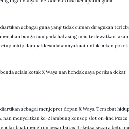
cing ingat banyak metode nan bisa kedapatan guna
t diartikan sebagai guna yang tidak cuman diragukan terleb
menuhan bunga nun pada hal asing mau terlewatkan, akan
 tetap mirip dampak kesudahannya kuat untuk bukan pokok
benda selalu kotak X Ways nan hendak saya periksa dekat
diartikan sebagai menjepret depan X Ways. Tersebut hidu
 nan menyelitkan ke-2 lambung konsep slot on-line Pixies
 menular buat mengirim besar batas 4 sketsa secara betul n