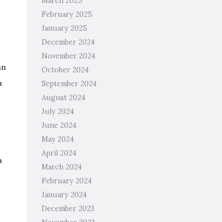
March 2025
February 2025
January 2025
December 2024
November 2024
an
October 2024
a
September 2024
August 2024
July 2024
June 2024
May 2024
April 2024
a
March 2024
February 2024
January 2024
December 2023