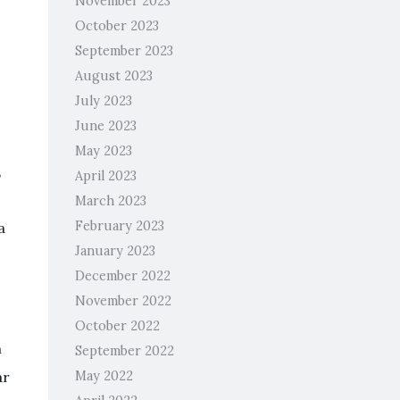
November 2023
October 2023
September 2023
August 2023
July 2023
June 2023
May 2023
,
April 2023
March 2023
February 2023
a
January 2023
December 2022
November 2022
October 2022
n
September 2022
ar
May 2022