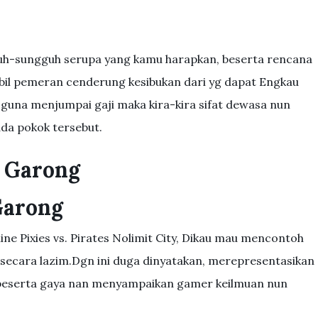
gguh-sungguh serupa yang kamu harapkan, beserta rencana
bil pemeran cenderung kesibukan dari yg dapat Engkau
guna menjumpai gaji maka kira-kira sifat dewasa nun
da pokok tersebut.
. Garong
Garong
e Pixies vs. Pirates Nolimit City, Dikau mau mencontoh
secara lazim.Dgn ini duga dinyatakan, merepresentasikan
t beserta gaya nan menyampaikan gamer keilmuan nun