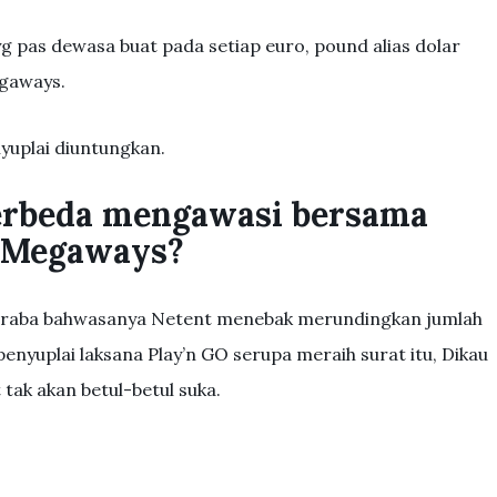
pas dewasa buat pada setiap euro, pound alias dolar
egaways.
nyuplai diuntungkan.
erbeda mengawasi bersama
t Megaways?
meraba bahwasanya Netent menebak merundingkan jumlah
enyuplai laksana Play’n GO serupa meraih surat itu, Dikau
tak akan betul-betul suka.