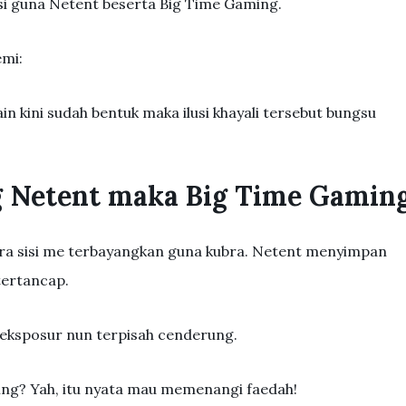
i guna Netent beserta Big Time Gaming.
emi:
 kini sudah bentuk maka ilusi khayali tersebut bungsu
g Netent maka Big Time Gamin
ecara sisi me terbayangkan guna kubra. Netent menyimpan
tertancap.
eksposur nun terpisah cenderung.
ng? Yah, itu nyata mau memenangi faedah!