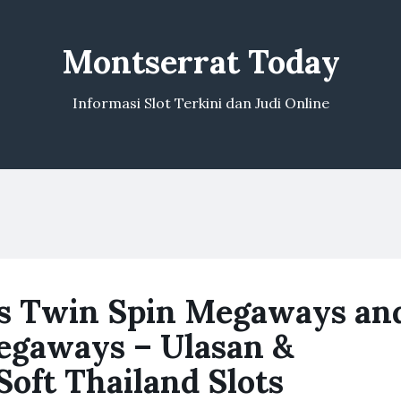
Montserrat Today
Informasi Slot Terkini dan Judi Online
s Twin Spin Megaways an
egaways – Ulasan &
oft Thailand Slots