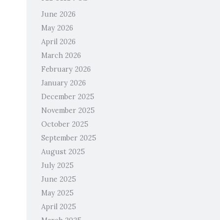
June 2026
May 2026
April 2026
March 2026
February 2026
January 2026
December 2025
November 2025
October 2025
September 2025
August 2025
July 2025
June 2025
May 2025
April 2025