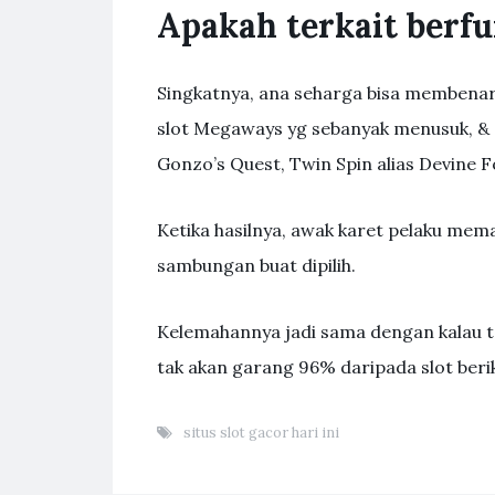
Apakah terkait berf
Singkatnya, ana seharga bisa membenar
slot Megaways yg sebanyak menusuk, & 
Gonzo’s Quest, Twin Spin alias Devin
Ketika hasilnya, awak karet pelaku m
sambungan buat dipilih.
Kelemahannya jadi sama dengan kalau te
tak akan garang 96% daripada slot ber
situs slot gacor hari ini