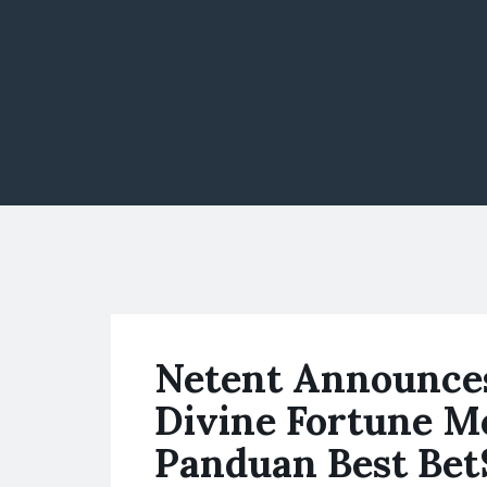
Netent Announce
Divine Fortune M
Panduan Best BetS