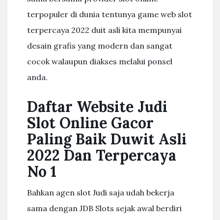
terpopuler di dunia tentunya game web slot
terpercaya 2022 duit asli kita mempunyai
desain grafis yang modern dan sangat
cocok walaupun diakses melalui ponsel
anda.
Daftar Website Judi
Slot Online Gacor
Paling Baik Duwit Asli
2022 Dan Terpercaya
No 1
Bahkan agen slot Judi saja udah bekerja
sama dengan JDB Slots sejak awal berdiri