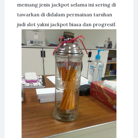
memang jenis jackpot selama ini sering di
tawarkan di didalam permainan taruhan
judi slot yakni jackpot biasa dan progresif.