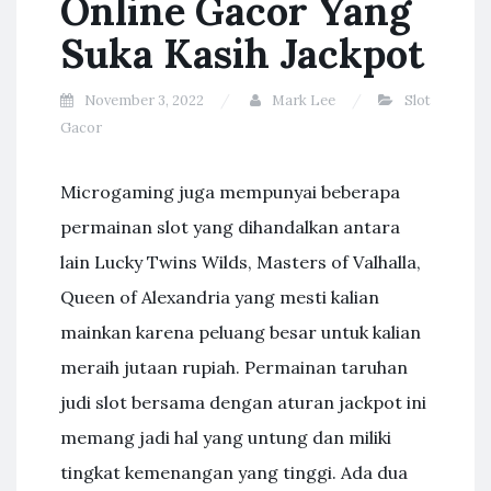
Online Gacor Yang
Suka Kasih Jackpot
November 3, 2022
Mark Lee
Slot
Gacor
Microgaming juga mempunyai beberapa
permainan slot yang dihandalkan antara
lain Lucky Twins Wilds, Masters of Valhalla,
Queen of Alexandria yang mesti kalian
mainkan karena peluang besar untuk kalian
meraih jutaan rupiah. Permainan taruhan
judi slot bersama dengan aturan jackpot ini
memang jadi hal yang untung dan miliki
tingkat kemenangan yang tinggi. Ada dua