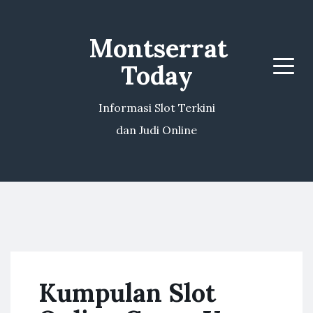
Montserrat
Today
Menu
Informasi Slot Terkini
dan Judi Online
Kumpulan Slot