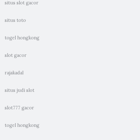
situs slot gacor
situs toto
togel hongkong
slot gacor
rajakadal
situs judi slot
slot777 gacor
togel hongkong