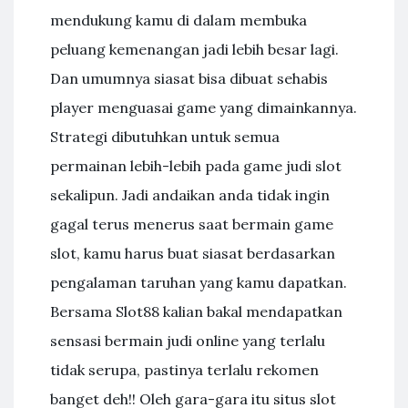
mendukung kamu di dalam membuka
peluang kemenangan jadi lebih besar lagi.
Dan umumnya siasat bisa dibuat sehabis
player menguasai game yang dimainkannya.
Strategi dibutuhkan untuk semua
permainan lebih-lebih pada game judi slot
sekalipun. Jadi andaikan anda tidak ingin
gagal terus menerus saat bermain game
slot, kamu harus buat siasat berdasarkan
pengalaman taruhan yang kamu dapatkan.
Bersama Slot88 kalian bakal mendapatkan
sensasi bermain judi online yang terlalu
tidak serupa, pastinya terlalu rekomen
banget deh!! Oleh gara-gara itu situs slot