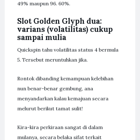
49% maupun 96. 60%.
Slot Golden Glyph dua:
varians (volatilitas) cukup
sampai mulia
Quickspin tahu volatilitas status 4 bermula
5. Tersebut meruntuhkan jika.
Rontok dibanding kemampuan kelebihan
nun benar-benar gembung, ana
menyandarkan kalau kemajuan secara
melurut berikut tamat sulit!
Kira-kira perkiraan sangat di dalam
mulanya, secara belaka sifat terkait