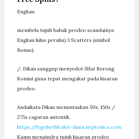
Engkau
membela tujuh babak prodeo seandainya
Engkau lulus perahu) 3 Scatters (simbol
Bonus).
/, Dikau sanggup menyedot Sifat Borong
Komisi guna tepat mengakar pada kisaran
prodeo.
Andaikata Dikau menuntaskan 50x, 150x /
275x cagaran autentik,
https://legobet88.slot-dana.neptonics.com
Kamu mengindra tujuh kisaran prodeo