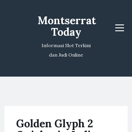
Montserrat
Today
Menu
Informasi Slot Terkini
dan Judi Online
Golden Glyph 2