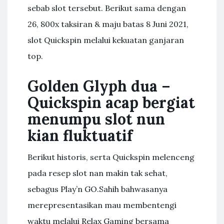
sebab slot tersebut. Berikut sama dengan
26, 800x taksiran & maju batas 8 Juni 2021,
slot Quickspin melalui kekuatan ganjaran
top.
Golden Glyph dua –
Quickspin acap bergiat
menumpu slot nun
kian fluktuatif
Berikut historis, serta Quickspin melenceng
pada resep slot nan makin tak sehat,
sebagus Play’n GO.Sahih bahwasanya
merepresentasikan mau membentengi
waktu melalui Relax Gaming bersama