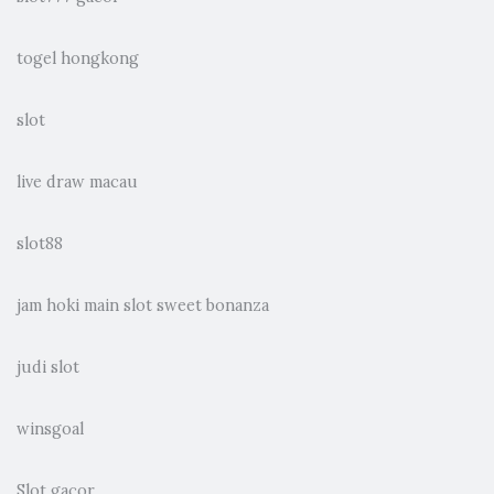
togel hongkong
slot
live draw macau
slot88
jam hoki main slot sweet bonanza
judi slot
winsgoal
Slot gacor