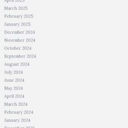
April 2025
March 2025
February 2025
January 2025
December 2024
November 2024
October 2024
September 2024
August 2024
July 2024
June 2024
May 2024
April 2024
March 2024
February 2024
January 2024