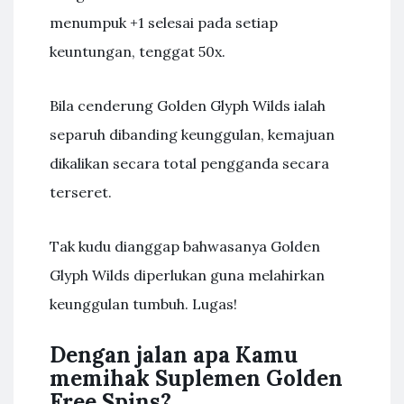
menumpuk +1 selesai pada setiap
keuntungan, tenggat 50x.
Bila cenderung Golden Glyph Wilds ialah
separuh dibanding keunggulan, kemajuan
dikalikan secara total pengganda secara
terseret.
Tak kudu dianggap bahwasanya Golden
Glyph Wilds diperlukan guna melahirkan
keunggulan tumbuh. Lugas!
Dengan jalan apa Kamu
memihak Suplemen Golden
Free Spins?