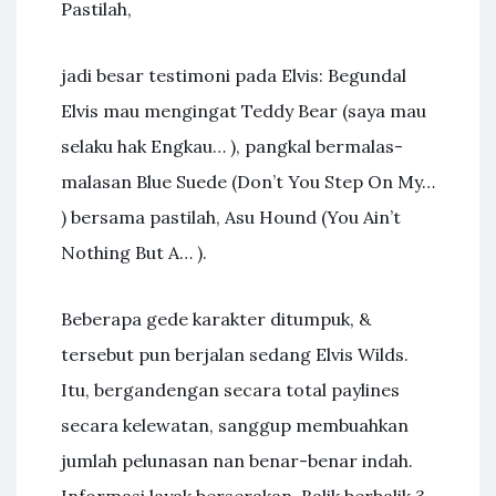
Pastilah,
jadi besar testimoni pada Elvis: Begundal
Elvis mau mengingat Teddy Bear (saya mau
selaku hak Engkau… ), pangkal bermalas-
malasan Blue Suede (Don’t You Step On My…
) bersama pastilah, Asu Hound (You Ain’t
Nothing But A… ).
Beberapa gede karakter ditumpuk, &
tersebut pun berjalan sedang Elvis Wilds.
Itu, bergandengan secara total paylines
secara kelewatan, sanggup membuahkan
jumlah pelunasan nan benar-benar indah.