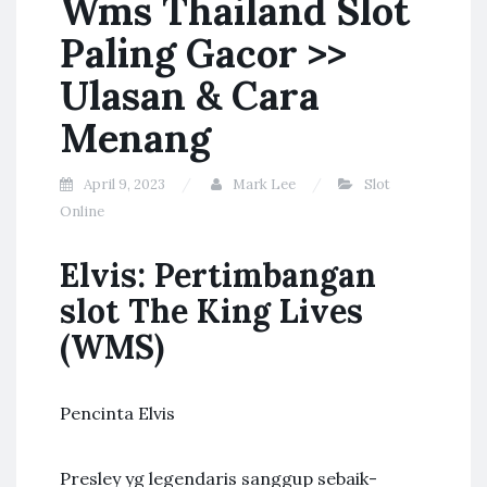
Wms Thailand Slot
Paling Gacor >>
Ulasan & Cara
Menang
April 9, 2023
Mark Lee
Slot
Online
Elvis: Pertimbangan
slot The King Lives
(WMS)
Pencinta Elvis
Presley yg legendaris sanggup sebaik-