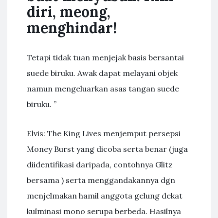
diri, meong,
menghindar!
Tetapi tidak tuan menjejak basis bersantai
suede biruku. Awak dapat melayani objek
namun mengeluarkan asas tangan suede
biruku. ”
Elvis: The King Lives menjemput persepsi
Money Burst yang dicoba serta benar (juga
diidentifikasi daripada, contohnya Glitz
bersama ) serta menggandakannya dgn
menjelmakan hamil anggota gelung dekat
kulminasi mono serupa berbeda. Hasilnya