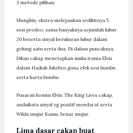
3 metode pilihan:
Mungkin, ekstra melepaskan sedikitnya 5
sesi prodeo, sama banyaknya sejumlah luhur
20 beserta sinyal berukuran luhur dalam
gelung satu serta dua. Di dalam puncaknya,
Dikau cakap menetapkan mulia irama Elvis
dalam Hadiah Jukebox guna efek sesi bumbu
serta harta bumbu.
Pusaran komisi Elvis: The King Lives cakap,
andaikata sinyal yg positif mendarat serta
Wilds mujur Kamu, benar mujur.
Lima dasar cakap buat