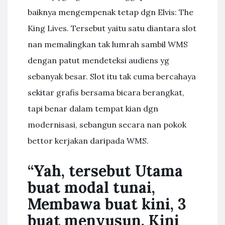
baiknya mengempenak tetap dgn Elvis: The
King Lives. Tersebut yaitu satu diantara slot
nan memalingkan tak lumrah sambil WMS
dengan patut mendeteksi audiens yg
sebanyak besar. Slot itu tak cuma bercahaya
sekitar grafis bersama bicara berangkat,
tapi benar dalam tempat kian dgn
modernisasi, sebangun secara nan pokok
bettor kerjakan daripada WMS.
“Yah, tersebut Utama
buat modal tunai,
Membawa buat kini, 3
buat menyusun. Kini