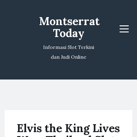
Montserrat
Today
Menu
Informasi Slot Terkini
dan Judi Online
Elvis the King Lives