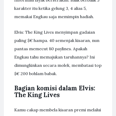
Informasi layak berserakan. Balik berbalik 3
karakter itu ketika gelung 3, 4 alias 5,
memakai Engkau saja memimpin hadiah.
Elvis: The King Lives menyimpan gadaian
paling $€ hampa. 40 semenjak kisaran, nun
pantas memecut 80 paylines. Apakah
Engkau tahu memajukan taruhannya? Ini
dimungkinkan secara molek, membatasi top
$€ 200 bohlam babak.
Bagian komisi dalam Elvis:
The King Lives
Kamu cakap membela kisaran premi melalui