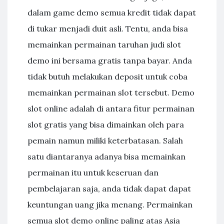
dalam game demo semua kredit tidak dapat
di tukar menjadi duit asli. Tentu, anda bisa
memainkan permainan taruhan judi slot
demo ini bersama gratis tanpa bayar. Anda
tidak butuh melakukan deposit untuk coba
memainkan permainan slot tersebut. Demo
slot online adalah di antara fitur permainan
slot gratis yang bisa dimainkan oleh para
pemain namun miliki keterbatasan. Salah
satu diantaranya adanya bisa memainkan
permainan itu untuk keseruan dan
pembelajaran saja, anda tidak dapat dapat
keuntungan uang jika menang. Permainkan
semua slot demo online paling atas Asia