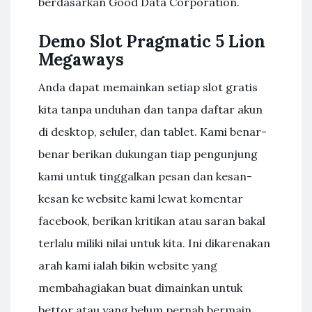
berdasarkan Good Data Corporation.
Demo Slot Pragmatic 5 Lion
Megaways
Anda dapat memainkan setiap slot gratis
kita tanpa unduhan dan tanpa daftar akun
di desktop, seluler, dan tablet. Kami benar-
benar berikan dukungan tiap pengunjung
kami untuk tinggalkan pesan dan kesan-
kesan ke website kami lewat komentar
facebook, berikan kritikan atau saran bakal
terlalu miliki nilai untuk kita. Ini dikarenakan
arah kami ialah bikin website yang
membahagiakan buat dimainkan untuk
bettor atau yang belum pernah bermain