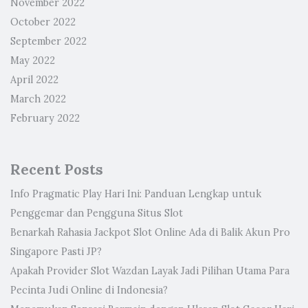
November 2022
October 2022
September 2022
May 2022
April 2022
March 2022
February 2022
Recent Posts
Info Pragmatic Play Hari Ini: Panduan Lengkap untuk
Penggemar dan Pengguna Situs Slot
Benarkah Rahasia Jackpot Slot Online Ada di Balik Akun Pro
Singapore Pasti JP?
Apakah Provider Slot Wazdan Layak Jadi Pilihan Utama Para
Pecinta Judi Online di Indonesia?