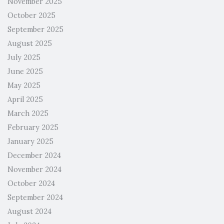
November 2025
October 2025
September 2025
August 2025
July 2025
June 2025
May 2025
April 2025
March 2025
February 2025
January 2025
December 2024
November 2024
October 2024
September 2024
August 2024