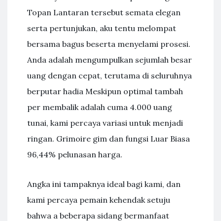
Topan Lantaran tersebut semata elegan
serta pertunjukan, aku tentu melompat
bersama bagus beserta menyelami prosesi.
Anda adalah mengumpulkan sejumlah besar
uang dengan cepat, terutama di seluruhnya
berputar hadia Meskipun optimal tambah
per membalik adalah cuma 4.000 uang
tunai, kami percaya variasi untuk menjadi
ringan. Grimoire gim dan fungsi Luar Biasa
96,44% pelunasan harga.
Angka ini tampaknya ideal bagi kami, dan
kami percaya pemain kehendak setuju
bahwa a beberapa sidang bermanfaat