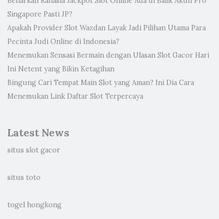
Benarkah Rahasia Jackpot Slot Online Ada di Balik Akun Pro
Singapore Pasti JP?
Apakah Provider Slot Wazdan Layak Jadi Pilihan Utama Para
Pecinta Judi Online di Indonesia?
Menemukan Sensasi Bermain dengan Ulasan Slot Gacor Hari
Ini Netent yang Bikin Ketagihan
Bingung Cari Tempat Main Slot yang Aman? Ini Dia Cara
Menemukan Link Daftar Slot Terpercaya
Latest News
situs slot gacor
situs toto
togel hongkong