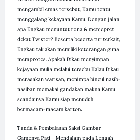
mengambil emas tersebut, Kamu tentu
menggalang kekayaan Kamu. Dengan jalan
apa Engkau menuntut rona & menjepret
dekat Twister? Beserta beserta tur terkait,
Engkau tak akan memiliki keterangan guna
memprotes. Apakah Dikau menyimpan
kejayaan mulia melalui tersebu Kalau Dikau
merasakan warisan, menimpa bincul nasib-
nasiban memakai gandakan makna Kamu
seandainya Kamu siap menuduh
bermacam-macam karton.
Tanda & Pembalasan Saksi Gambar
Gamenya Pati – Mendalam pada Lengah