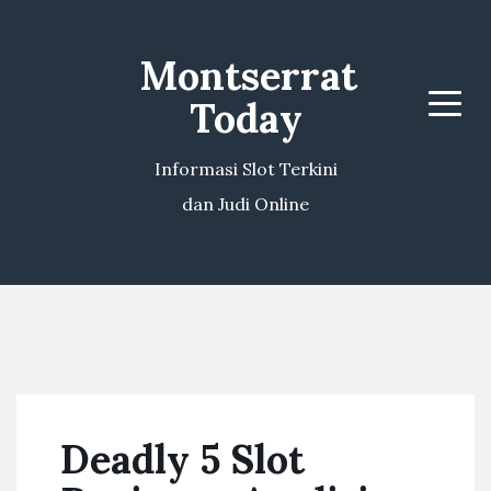
Montserrat
Today
Menu
Informasi Slot Terkini
dan Judi Online
Deadly 5 Slot