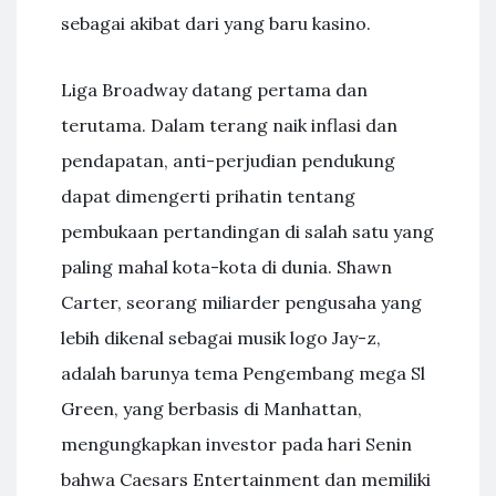
sebagai akibat dari yang baru kasino.
Liga Broadway datang pertama dan
terutama. Dalam terang naik inflasi dan
pendapatan, anti-perjudian pendukung
dapat dimengerti prihatin tentang
pembukaan pertandingan di salah satu yang
paling mahal kota-kota di dunia. Shawn
Carter, seorang miliarder pengusaha yang
lebih dikenal sebagai musik logo Jay-z,
adalah barunya tema Pengembang mega Sl
Green, yang berbasis di Manhattan,
mengungkapkan investor pada hari Senin
bahwa Caesars Entertainment dan memiliki