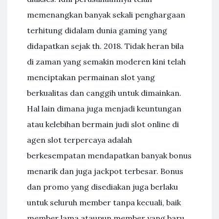
memenangkan banyak sekali penghargaan
terhitung didalam dunia gaming yang
didapatkan sejak th. 2018. Tidak heran bila
di zaman yang semakin moderen kini telah
menciptakan permainan slot yang
berkualitas dan canggih untuk dimainkan.
Hal lain dimana juga menjadi keuntungan
atau kelebihan bermain judi slot online di
agen slot terpercaya adalah
berkesempatan mendapatkan banyak bonus
menarik dan juga jackpot terbesar. Bonus
dan promo yang disediakan juga berlaku
untuk seluruh member tanpa kecuali, baik
member lama ataupun member yang baru