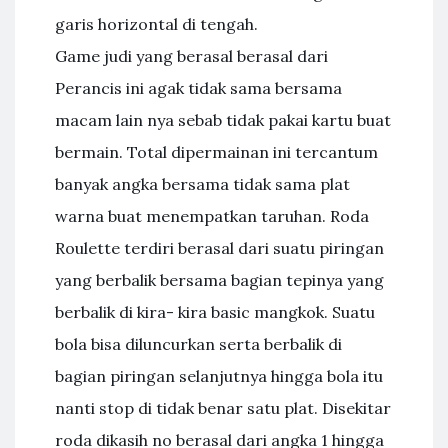
garis horizontal di tengah.
Game judi yang berasal berasal dari
Perancis ini agak tidak sama bersama
macam lain nya sebab tidak pakai kartu buat
bermain. Total dipermainan ini tercantum
banyak angka bersama tidak sama plat
warna buat menempatkan taruhan. Roda
Roulette terdiri berasal dari suatu piringan
yang berbalik bersama bagian tepinya yang
berbalik di kira- kira basic mangkok. Suatu
bola bisa diluncurkan serta berbalik di
bagian piringan selanjutnya hingga bola itu
nanti stop di tidak benar satu plat. Disekitar
roda dikasih no berasal dari angka 1 hingga