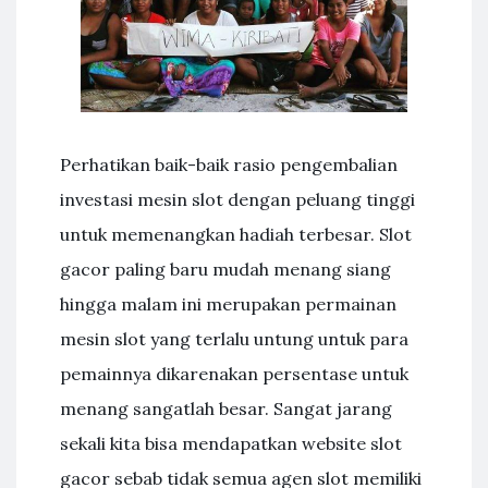
Perhatikan baik-baik rasio pengembalian
investasi mesin slot dengan peluang tinggi
untuk memenangkan hadiah terbesar. Slot
gacor paling baru mudah menang siang
hingga malam ini merupakan permainan
mesin slot yang terlalu untung untuk para
pemainnya dikarenakan persentase untuk
menang sangatlah besar. Sangat jarang
sekali kita bisa mendapatkan website slot
gacor sebab tidak semua agen slot memiliki