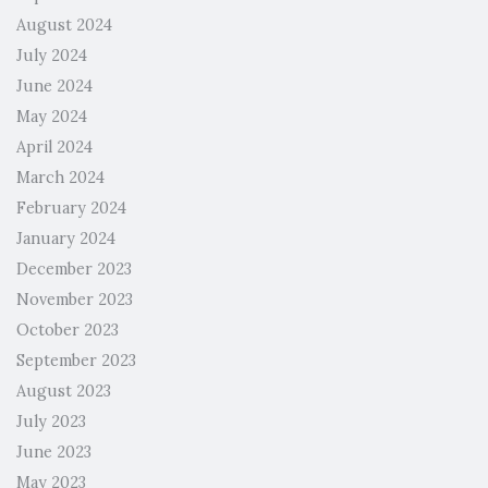
August 2024
July 2024
June 2024
May 2024
April 2024
March 2024
February 2024
January 2024
December 2023
November 2023
October 2023
September 2023
August 2023
July 2023
June 2023
May 2023