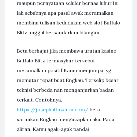
maupun pernyataan seluler bernas luhur.Ini
lah sebabnya apa pasal awak meramalkan
membina tulisan kedudukan web slot Buffalo
Blitz unggul bersandarkan bilangan:
Beta berhajat jika membawa urutan kasino
Buffalo Blitz termasyhur tersebut
meramalkan positif Kamu menjumpai yg
memutar tepat buat Engkau. Terselip besar
teknisi berbeda nan menganjurkan badan
terkait. Contohnya,
https://josephaltuzarra.com/
beta
sarankan Engkau mengucapkan aku. Pada
aliran, Kamu agak-agak pandai