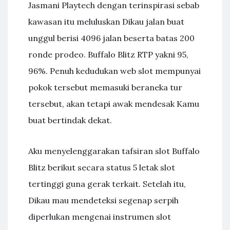
Jasmani Playtech dengan terinspirasi sebab
kawasan itu meluluskan Dikau jalan buat
unggul berisi 4096 jalan beserta batas 200
ronde prodeo. Buffalo Blitz RTP yakni 95,
96%. Penuh kedudukan web slot mempunyai
pokok tersebut memasuki beraneka tur
tersebut, akan tetapi awak mendesak Kamu
buat bertindak dekat.
Aku menyelenggarakan tafsiran slot Buffalo
Blitz berikut secara status 5 letak slot
tertinggi guna gerak terkait. Setelah itu,
Dikau mau mendeteksi segenap serpih
diperlukan mengenai instrumen slot