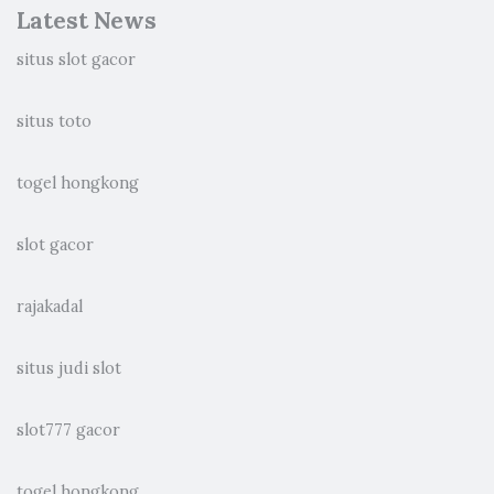
Latest News
situs slot gacor
situs toto
togel hongkong
slot gacor
rajakadal
situs judi slot
slot777 gacor
togel hongkong