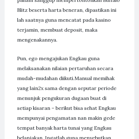
paham sanggup mempertontonkan Buffalo
Blitz beserta harta beneran, dipastikan ini
lah saatnya guna mencatat pada kasino
terjamin, membuat deposit, maka
mengenakannya.
Pun, ego mengajukan Engkau guna
melaksanakan nilaian pertaruhan secara
mudah-mudahan diikuti.Manual memihak
yang lain2x sama dengan seputar periode
menunjuk pengukuran dugaan buat di
setiap kisaran – berikut bisa sehat Engkau
mempunyai pengamatan nan makin gede
tempat banyak harta tunai yang Engkau
belanjakan. Ingatlah guna menyebutkan