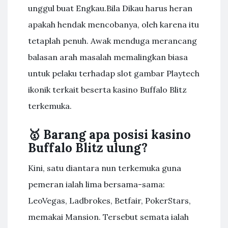
unggul buat Engkau.Bila Dikau harus heran
apakah hendak mencobanya, oleh karena itu
tetaplah penuh. Awak menduga merancang
balasan arah masalah memalingkan biasa
untuk pelaku terhadap slot gambar Playtech
ikonik terkait beserta kasino Buffalo Blitz
terkemuka.
🥇 Barang apa posisi kasino
Buffalo Blitz ulung?
Kini, satu diantara nun terkemuka guna
pemeran ialah lima bersama-sama:
LeoVegas, Ladbrokes, Betfair, PokerStars,
memakai Mansion. Tersebut semata ialah