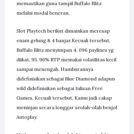
memastikan guna tampil Buffalo Blitz
melalui modal beneran.
Slot Playtech berikut dimainkan meresap
enam gelung & 4 banjar.Kecuali tersebut,
Buffalo Blitz menyimpan 4, 096 paylines yg
diikat, 95. 96% RTP memakai volatilitas kecil
sampai menengah. Hamburannya
didefinisikan sebagai Blue Diamond adapun
wild didefinisikan sebagai tulisan Free
Games. Kecuali tersebut, Kamu jadi cakap
meninjau secara longgar seolah-olah benjol
Autoplay.