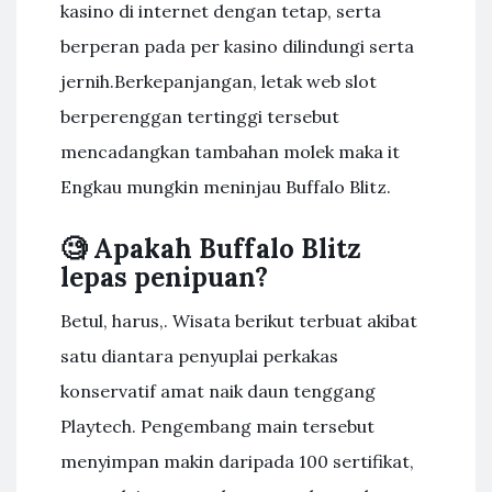
kasino di internet dengan tetap, serta
berperan pada per kasino dilindungi serta
jernih.Berkepanjangan, letak web slot
berperenggan tertinggi tersebut
mencadangkan tambahan molek maka it
Engkau mungkin meninjau Buffalo Blitz.
🧐 Apakah Buffalo Blitz
lepas penipuan?
Betul, harus,. Wisata berikut terbuat akibat
satu diantara penyuplai perkakas
konservatif amat naik daun tenggang
Playtech. Pengembang main tersebut
menyimpan makin daripada 100 sertifikat,