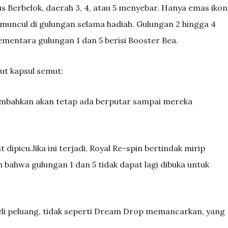
s Berbelok, daerah 3, 4, atau 5 menyebar. Hanya emas ikon
 muncul di gulungan selama hadiah. Gulungan 2 hingga 4
sementara gulungan 1 dan 5 berisi Booster Bea.
ut kapsul semut:
tambahkan akan tetap ada berputar sampai mereka
dipicu.Jika ini terjadi, Royal Re-spin bertindak mirip
bahwa gulungan 1 dan 5 tidak dapat lagi dibuka untuk
eli peluang, tidak seperti Dream Drop memancarkan, yang