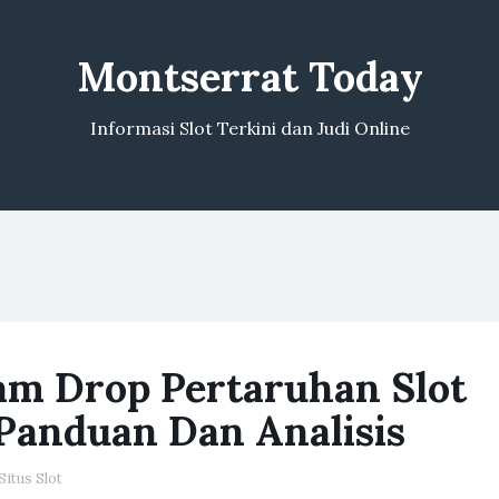
Montserrat Today
Informasi Slot Terkini dan Judi Online
eam Drop Pertaruhan Slot
Panduan Dan Analisis
Situs Slot