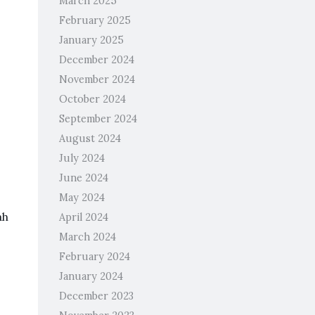
March 2025
February 2025
January 2025
December 2024
November 2024
October 2024
September 2024
August 2024
July 2024
June 2024
May 2024
ah
April 2024
March 2024
February 2024
January 2024
December 2023