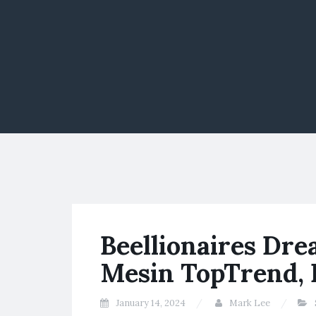
Beellionaires Dr
Mesin TopTrend, 
January 14, 2024
Mark Lee