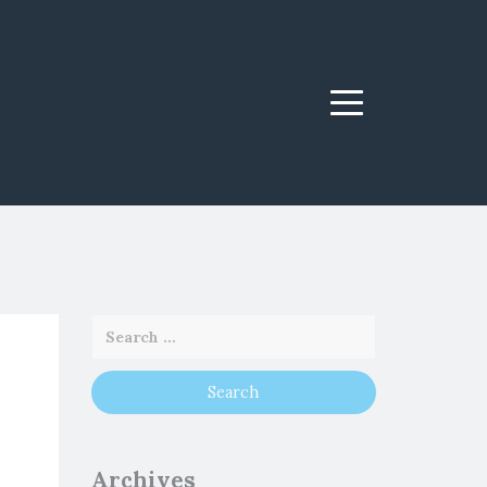
Menu
Archives