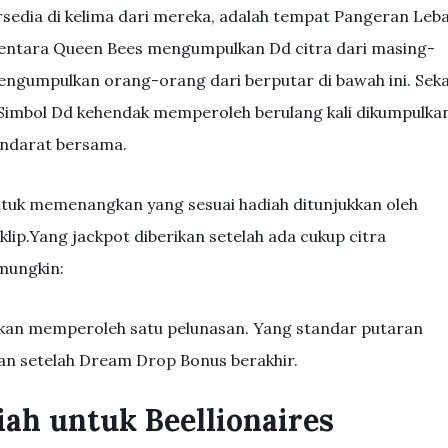
sedia di kelima dari mereka, adalah tempat Pangeran Leb
entara Queen Bees mengumpulkan Dd citra dari masing-
ngumpulkan orang-orang dari berputar di bawah ini. Seka
Simbol Dd kehendak memperoleh berulang kali dikumpulka
endarat bersama.
ntuk memenangkan yang sesuai hadiah ditunjukkan oleh
lip.Yang jackpot diberikan setelah ada cukup citra
mungkin:
kan memperoleh satu pelunasan. Yang standar putaran
an setelah Dream Drop Bonus berakhir.
ah untuk Beellionaires