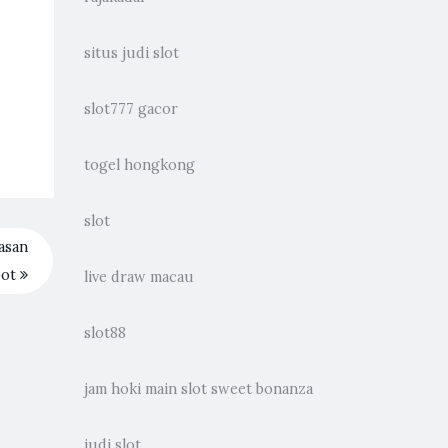
situs judi slot
slot777 gacor
togel hongkong
slot
asan
pot
live draw macau
slot88
jam hoki main slot sweet bonanza
judi slot